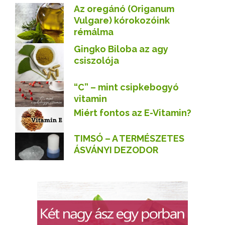
Az oregánó (Origanum
Vulgare) kórokozóink
rémálma
Gingko Biloba az agy
csiszolója
“C” – mint csipkebogyó
vitamin
Miért fontos az E-Vitamin?
TIMSÓ – A TERMÉSZETES
ÁSVÁNYI DEZODOR