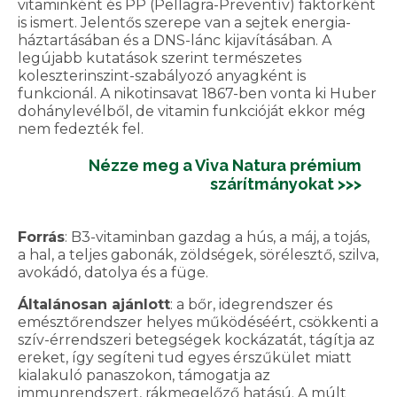
vitaminként és PP (Pellagra-Preventív) faktorként
is ismert. Jelentős szerepe van a sejtek energia-
háztartásában és a DNS-lánc kijavításában. A
legújabb kutatások szerint természetes
koleszterinszint-szabályozó anyagként is
funkcionál. A nikotinsavat 1867-ben vonta ki Huber
dohánylevélből, de vitamin funkcióját ekkor még
nem fedezték fel.
Nézze meg a Viva Natura prémium
szárítmányokat >>>
Forrás
: B3-vitaminban gazdag a hús, a máj, a tojás,
a hal, a teljes gabonák, zöldségek, sörélesztő, szilva,
avokádó, datolya és a füge.
Általánosan ajánlott
: a bőr, idegrendszer és
emésztőrendszer helyes működéséért, csökkenti a
szív-érrendszeri betegségek kockázatát, tágítja az
ereket, így segíteni tud egyes érszűkület miatt
kialakuló panaszokon, támogatja az
immunrendszert, rákmegelőző hatású. A múlt