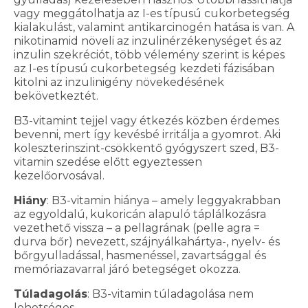
vagy meggátolhatja az I-es típusú cukorbetegség
kialakulást, valamint antikarcinogén hatása is van. A
nikotinamid növeli az inzulinérzékenységet és az
inzulin szekréciót, több vélemény szerint is képes
az I-es típusú cukorbetegség kezdeti fázisában
kitolni az inzulinigény növekedésének
bekövetkeztét.
B3-vitamint tejjel vagy étkezés közben érdemes
bevenni, mert így kevésbé irritálja a gyomrot. Aki
koleszterinszint-csökkentő gyógyszert szed, B3-
vitamin szedése előtt egyeztessen
kezelőorvosával.
Hiány
: B3-vitamin hiánya – amely leggyakrabban
az egyoldalú, kukoricán alapuló táplálkozásra
vezethető vissza – a pellagrának (pelle agra =
durva bőr) nevezett, szájnyálkahártya-, nyelv- és
bőrgyulladással, hasmenéssel, zavartsággal és
memóriazavarral járó betegséget okozza.
Túladagolás
: B3-vitamin túladagolása nem
lehetséges.