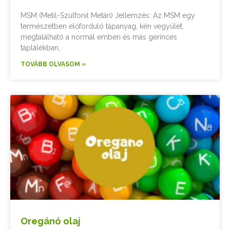
MSM (Metil-Szulfonil Metán) Jellemzés: Az MSM egy
természetben előforduló tápanyag, kén vegyület,
megtalálható a normál emberi és más gerinces
táplálékban,
TOVÁBB OLVASOM »
Oregánó olaj