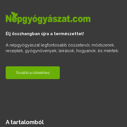
Élj összhangban újra a természettel!
A népgyógyászat legfontosabb összetevői, módszerek,
receptek, gyógynövények, leírások, hogyanok, és miértek.
Tovább a cikkekhez
A tartalomból