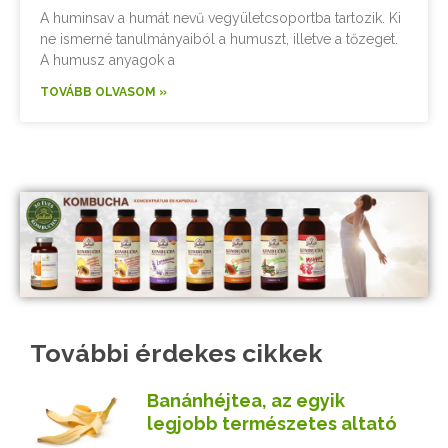
A huminsav a humát nevű vegyületcsoportba tartozik. Ki
ne ismerné tanulmányaiból a humuszt, illetve a tőzeget.
A humusz anyagok a
TOVÁBB OLVASOM »
További érdekes cikkek
Banánhéjtea, az egyik
legjobb természetes altató