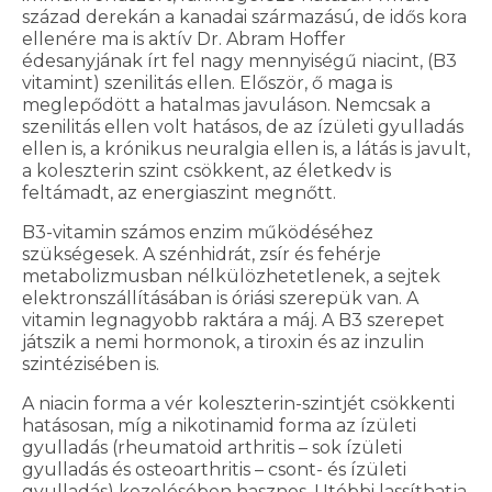
század derekán a kanadai származású, de idős kora
ellenére ma is aktív Dr. Abram Hoffer
édesanyjának írt fel nagy mennyiségű niacint, (B3
vitamint) szenilitás ellen. Először, ő maga is
meglepődött a hatalmas javuláson. Nemcsak a
szenilitás ellen volt hatásos, de az ízületi gyulladás
ellen is, a krónikus neuralgia ellen is, a látás is javult,
a koleszterin szint csökkent, az életkedv is
feltámadt, az energiaszint megnőtt.
B3-vitamin számos enzim működéséhez
szükségesek. A szénhidrát, zsír és fehérje
metabolizmusban nélkülözhetetlenek, a sejtek
elektronszállításában is óriási szerepük van. A
vitamin legnagyobb raktára a máj. A B3 szerepet
játszik a nemi hormonok, a tiroxin és az inzulin
szintézisében is.
A niacin forma a vér koleszterin-szintjét csökkenti
hatásosan, míg a nikotinamid forma az ízületi
gyulladás (rheumatoid arthritis – sok ízületi
gyulladás és osteoarthritis – csont- és ízületi
gyulladás) kezelésében hasznos. Utóbbi lassíthatja