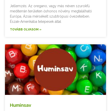
Jellemzés: Az oregano, vagy más néven szurokfű
mediterrán területen őshonos növény megtalálható
Európa, Ázsia mérsékelt szubtrópusi övezeteiben.
Észak-Amerikába telepesek által
TOVÁBB OLVASOM »
Huminsav