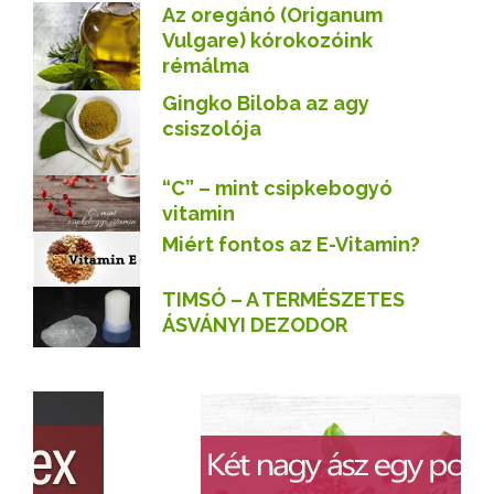
Az oregánó (Origanum
Vulgare) kórokozóink
rémálma
Gingko Biloba az agy
csiszolója
“C” – mint csipkebogyó
vitamin
Miért fontos az E-Vitamin?
TIMSÓ – A TERMÉSZETES
ÁSVÁNYI DEZODOR