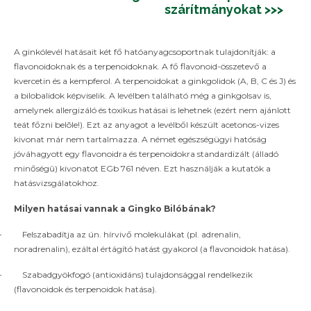
szárítmányokat >>>
készíthetjük.
nyeg
A ginkólevél hatásait két fő hatóanyagcsoportnak tulajdonítják: a
,
flavonoidoknak és a terpenoidoknak. A fő flavonoid-összetevő a
ogy
kvercetin és a kempferol. A terpenoidokat a ginkgolidok (A, B, C és J) és
a bilobalidok képviselik. A levélben található még a ginkgolsav is,
y
amelynek allergizáló és toxikus hatásai is lehetnek (ezért nem ajánlott
agyon
teát főzni belõle!). Ezt az anyagot a levélből készült acetonos-vizes
tásos
kivonat már nem tartalmazza. A német egészségügyi hatóság
zi
jóváhagyott egy flavonoidra és terpenoidokra standardizált (álladó
ógybor
minőségû) kivonatot EGb 761 néven. Ezt használják a kutatók a
i
hatásvizsgálatokhoz.
nne
Milyen hatásai vannak a Gingko Bilóbának?
nél
–
Felszabadítja az ún. hírvivő molekulákat (pl. adrenalin,
bb
noradrenalin), ezáltal értágító hatást gyakorol (a flavonoidok hatása).
ztartásban
znél
–
Szabadgyökfogó (antioxidáns) tulajdonsággal rendelkezik
nne,
(flavonoidok és terpenoidok hatása).
szen