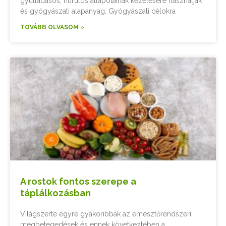
gyulladásos, hurutos állapotainak kezelésére használják
és gyógyászati alapanyag. Gyógyászati célokra
TOVÁBB OLVASOM »
A rostok fontos szerepe a
táplálkozásban
Világszerte egyre gyakoribbak az emésztőrendszeri
megbetegedések és ennek következtében a