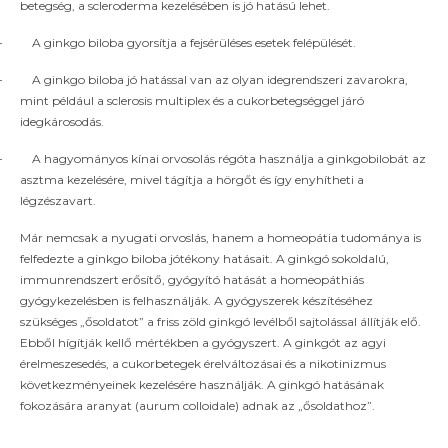
betegség, a scleroderma kezelésében is jó hatású lehet.
–
A ginkgo biloba gyorsítja a fejsérüléses esetek felépülését.
–
A ginkgo biloba jó hatással van az olyan idegrendszeri zavarokra,
mint például a sclerosis multiplex és a cukorbetegséggel járó
idegkárosodás.
–
A hagyományos kínai orvosolás régóta használja a ginkgobilobát az
asztma kezelésére, mivel tágítja a hörgőt és így enyhítheti a
légzészavart.
Már nemcsak a nyugati orvoslás, hanem a homeopátia tudománya is
felfedezte a ginkgo biloba jótékony hatásait. A ginkgó sokoldalú,
immunrendszert erősítő, gyógyító hatását a homeopáthiás
gyógykezelésben is felhasználják. A gyógyszerek készítéséhez
szükséges „ősoldatot” a friss zöld ginkgó levélből sajtolással állítják elő.
Ebből hígítják kellő mértékben a gyógyszert. A ginkgót az agyi
érelmeszesedés, a cukorbetegek érelváltozásai és a nikotinizmus
következményeinek kezelésére használják. A ginkgó hatásának
fokozására aranyat (aurum colloidale) adnak az „ősoldathoz”.