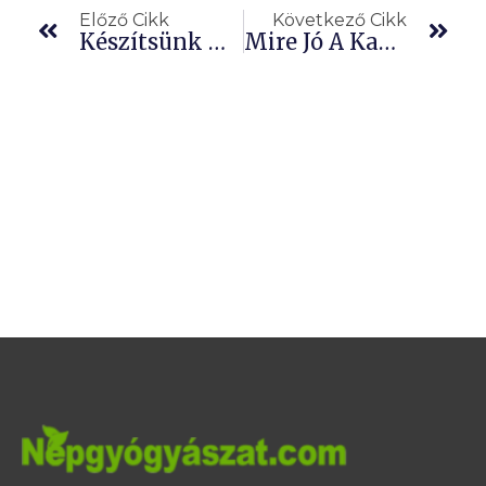
Előző Cikk
Következő Cikk
Készítsünk Házi Propolisz Szirupot És Olajat
Mire Jó A Kakukkfűolaj?