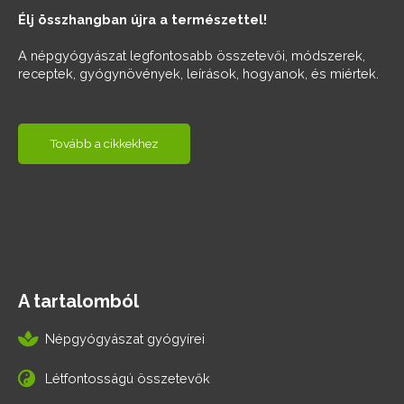
Élj összhangban újra a természettel!
A népgyógyászat legfontosabb összetevői, módszerek,
receptek, gyógynövények, leírások, hogyanok, és miértek.
Tovább a cikkekhez
A tartalomból
Népgyógyászat gyógyírei
Létfontosságú összetevők