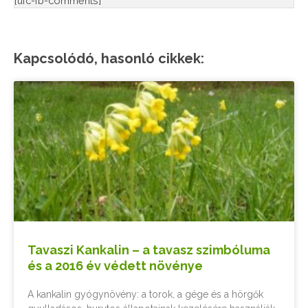
[ufc-fb-comments]
Kapcsolódó, hasonló cikkek:
Tavaszi Kankalin – a tavasz szimbóluma
és a 2016 év védett növénye
A kankalin gyógynövény: a torok, a gége és a hörgők