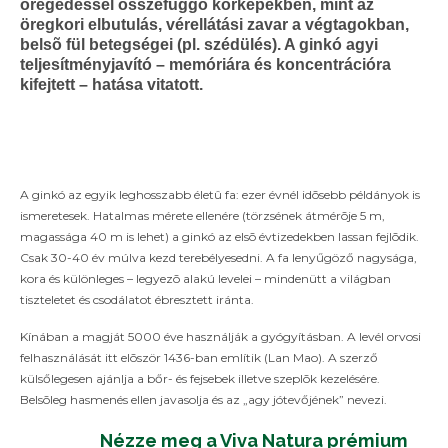
ezonnak
öregedéssel összefüggõ kórképekben, mint az
st
öregkori elbutulás, vérellátási zavar a végtagokban,
n
belsõ fül betegségei (pl. szédülés). A ginkó agyi
teljesítményjavító – memóriára és koncentrációra
kifejtett – hatása vitatott.
eje,
t
ógybort
önnyen
A ginkó az egyik leghosszabb életû fa: ezer évnél idõsebb példányok is
ismeretesek. Hatalmas mérete ellenére (törzsének átmérõje 5 m,
djuk
magassága 40 m is lehet) a ginkó az elsõ évtizedekben lassan fejlõdik.
szíteni
Csak 30-40 év múlva kezd terebélyesedni. A fa lenyűgöző nagysága,
ss
kora és különleges – legyezõ alakú levelei – mindenütt a világban
ipkebogyóbol,
tiszteletet és csodálatot ébresztett iránta.
e
Kínában a magját 5000 éve használják a gyógyításban. A levél orvosi
gszárítjuk,
felhasználását itt elõször 1436-ban említik (Lan Mao). A szerző
kor
külsőlegesen ajánlja a bőr- és fejsebek illetve szeplõk kezelésére.
Belsõleg hasmenés ellen javasolja és az „agy jótevőjének” nevezi.
rmelyik
Nézze meg a Viva Natura prémium
akaszában