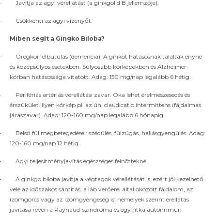
–
Javítja az agyi vérellátást (a ginkgolid B jellemzője).
k
avajában
–
Csökkenti az agyi vizenyőt.
d
ekünk
Miben segít a Gingko Biloba?
goldást
újtani.
–
Öregkori elbutulás (demencia). A ginkót hatásosnak találták enyhe
és középsúlyos esetekben. Súlyosabb kórképekben és Alzheimer-
kórban hatásossága vitatott. Adag: 150 mg/nap legalább 6 hétig.
–
Perifériás artériás vérellátási zavar. Oka lehet érelmeszesedés és
érszûkület. Ilyen kórkép pl. az ún. claudicatio intermittens (fájdalmas
járászavar). Adag: 120-160 mg/nap legalább 6 hónapig.
–
Belső fül megbetegedései: szédülés, fülzúgás, hallásgyengülés. Adag:
120-160 mg/nap 12 hétig.
–
Agyi teljesítményjavítás egészséges felnõtteknél.
–
A ginkgo biloba javítja a végtagok vérellátását is, ezért jól kezelhető
vele az időszakos sántítás, a láb verőerei által okozott fájdalom, az
izomgörcs vagy az izomgyengeség is, némelyek szerint érellátás
javítása révén a Raynaud-szindróma és egy ritka autoimmun