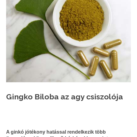
Gingko Biloba az agy csiszolója
vel
ipkebogyó
A ginkó jótékony hatással rendelkezik több