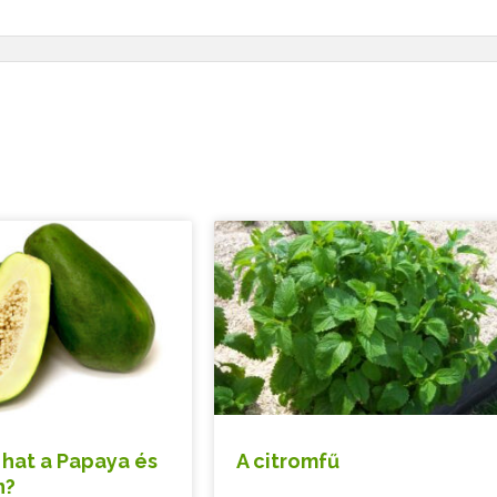
hat a Papaya és
A citromfű
n?