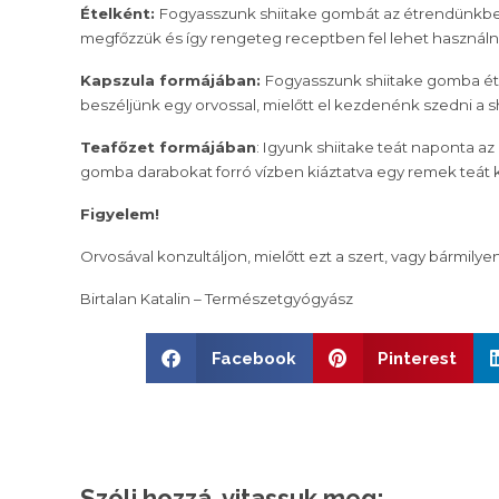
Ételként:
Fogyasszunk shiitake gombát az étrendünkben
megfőzzük és így rengeteg receptben fel lehet használni, 
Kapszula formájában:
Fogyasszunk shiitake gomba ét
beszéljünk egy orvossal, mielőtt el kezdenénk szedni a sh
Teafőzet formájában
: Igyunk shiitake teát naponta
gomba darabokat forró vízben kiáztatva egy remek teát k
Figyelem!
Orvosával konzultáljon, mielőtt ezt a szert, vagy bármi
Birtalan Katalin – Természetgyógyász
Facebook
Pinterest
Szólj hozzá, vitassuk meg: