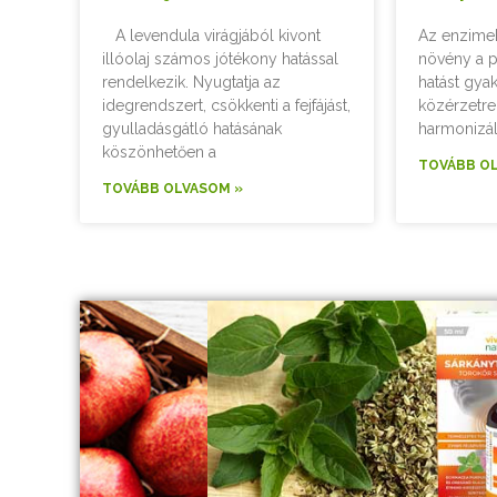
A levendula virágjából kivont
Az enzime
illóolaj számos jótékony hatással
növény a p
rendelkezik. Nyugtatja az
hatást gyak
idegrendszert, csökkenti a fejfájást,
közérzetre.
gyulladásgátló hatásának
harmonizál,
köszönhetően a
TOVÁBB O
TOVÁBB OLVASOM »