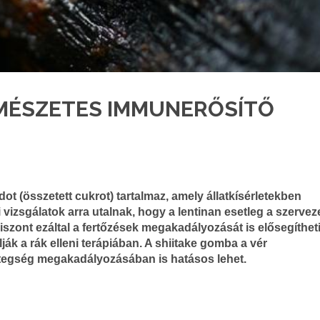
RMÉSZETES IMMUNERŐSÍTŐ
ot (összetett cukrot) tartalmaz, amely állatkísérletekben
vizsgálatok arra utalnak, hogy a lentinan esetleg a szervez
viszont ezáltal a fertőzések megakadályozását is elősegítheti
k a rák elleni terápiában. A shiitake gomba a vér
vbetegség megakadályozásában is hatásos lehet.