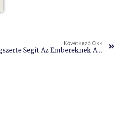
Követke
Következő Cikk
A Kannabisz Olaj Világszerte Segít Az Embereknek A Rák Elleni Küzdelemben