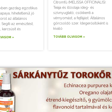
Citromfű (MELISSA OFFICINALIS):
Teája és illóolaja ideg- és
kben gazdag egzotikus
szívnyugtató, csökkenti a
apaya, hihetetlenül jó
vérnyomást, a fejfájást. Általános
orol az általános
görcsoldó szer. Idegerősítőként is
 Segíti az emésztést,
kiváló
 karcsúsít és
TOVÁBB OLVASOM »
LVASOM »