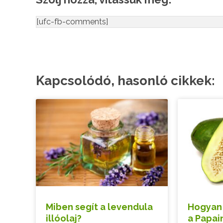
[ufc-fb-comments]
Kapcsolódó, hasonló cikkek:
Miben segít a levendula
Hogyan 
illóolaj?
a Papai