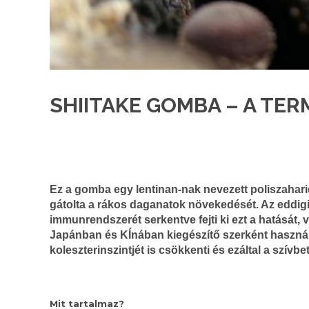
SHIITAKE GOMBA – A TE
Ez a gomba egy lentinan-nak nevezett poliszaharid
gátolta a rákos daganatok növekedését. Az eddigi 
immunrendszerét serkentve fejti ki ezt a hatását, 
Japánban és KÍnában kiegészítő szerként használjá
koleszterinszintjét is csökkenti és ezáltal a szí
Mit tartalmaz?