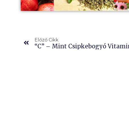
Előző
Előző Cikk
“C” – Mint Csipkebogyó Vitami