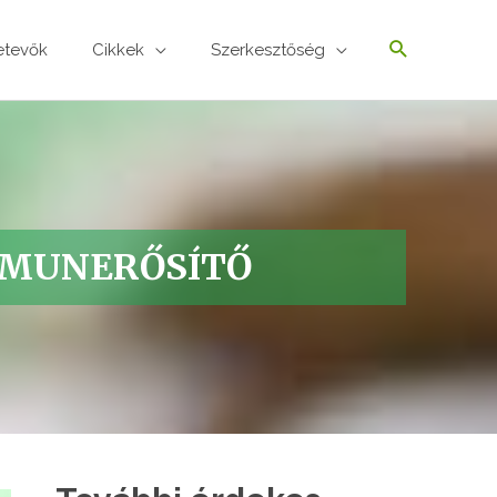
etevők
Cikkek
Szerkesztőség
MMUNERŐSÍTŐ