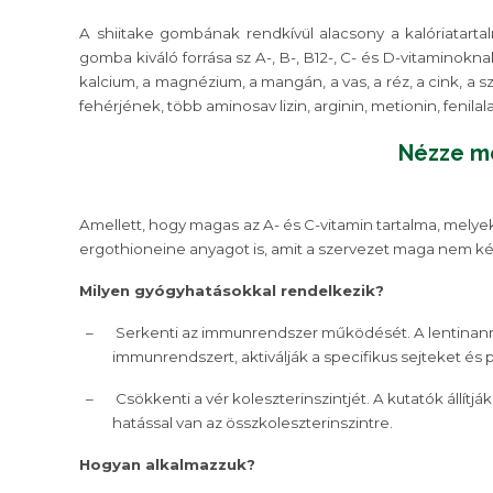
A shiitake gombának rendkívül alacsony a kalóriatarta
gomba kiváló forrása sz A-, B-, B12-, C- és D-vitaminoknak
kalcium, a magnézium, a mangán, a vas, a réz, a cink, a sz
fehérjének, több aminosav lizin, arginin, metionin, fenil
Nézze me
Amellett, hogy magas az A- és C-vitamin tartalma, melye
ergothioneine anyagot is, amit a szervezet maga nem kép
Milyen gyógyhatásokkal rendelkezik?
–
Serkenti az immunrendszer működését. A lentinanról
immunrendszert, aktiválják a specifikus sejteket és
–
Csökkenti a vér koleszterinszintjét. A kutatók állítj
hatással van az összkoleszterinszintre.
Hogyan alkalmazzuk?