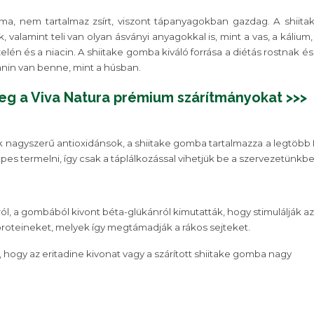
lma, nem tartalmaz zsírt, viszont tápanyagokban gazdag. A shiita
, valamint teli van olyan ásványi anyagokkal is, mint a vas, a kálium,
elén és a niacin. A shiitake gomba kiváló forrása a diétás rostnak és
alanin van benne, mint a húsban.
g a Viva Natura prémium szárítmányokat >>>
k nagyszerű antioxidánsok, a shiitake gomba tartalmazza a legtöbb 
es termelni, így csak a táplálkozással vihetjük be a szervezetünkbe
, a gombából kivont béta-glükánról kimutatták, hogy stimulálják az
 proteineket, melyek így megtámadják a rákos sejteket.
ák, hogy az eritadine kivonat vagy a szárított shiitake gomba nagy