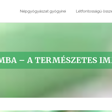
Népgyógyászat gyógyírei
Létfontosságú össz
OMBA – A TERMÉSZETES I