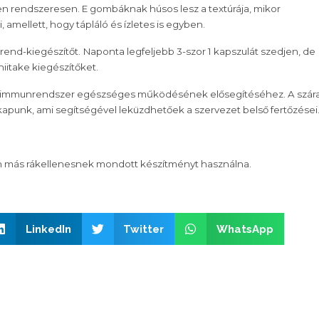
 rendszeresen. E gombáknak húsos lesz a textúrája, mikor
amellett, hogy tápláló és ízletes is egyben.
rend-kiegészítőt.
Naponta legfeljebb 3-szor 1 kapszulát szedjen, de
iitake kiegészítőket.
 az immunrendszer egészséges működésének elősegítéséhez. A szár
apunk, ami segítségével leküzdhetőek a szervezet belső fertőzései
lyen más rákellenesnek mondott készítményt használna.
LinkedIn
Twitter
WhatsApp