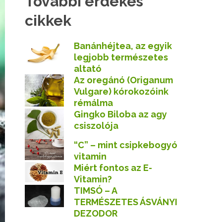
További érdekes
cikkek
Banánhéjtea, az egyik
legjobb természetes
altató
Az oregánó (Origanum
Vulgare) kórokozóink
rémálma
Gingko Biloba az agy
csiszolója
“C” – mint csipkebogyó
vitamin
Miért fontos az E-
Vitamin?
TIMSÓ – A
TERMÉSZETES ÁSVÁNYI
DEZODOR