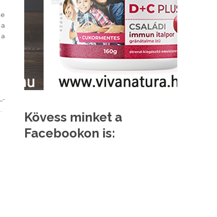
ke
 a
 a
L-
.
Kövess minket a
Facebookon is: