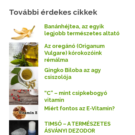
További érdekes cikkek
Banánhéjtea, az egyik
legjobb természetes altató
Az oregánó (Origanum
Vulgare) kórokozóink
rémálma
Gingko Biloba az agy
csiszolója
“C” – mint csipkebogyó
vitamin
Miért fontos az E-Vitamin?
TIMSÓ – A TERMÉSZETES
ÁSVÁNYI DEZODOR