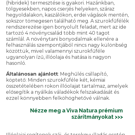
(hibridek) termesztése is gyakori. Hazánkban,
tölgyesekben, napos cserjés helyeken, száraz
hegyoldalakon, kaszálókon, erdei vágások mentén,
sokszor tömegesen található meg. A szurokfűfélék
rendszerezése igen bonyolult feladat, mert az ide
tartozó 4 növénycsalád több mint 40 tagot
számlál. A növénytani bonyodalmak ellenére a
felhasználás szempontjából nincs nagy különbség
közöttük, mivel valamennyi szurokfűféle
ugyanolyan ízű, illóolaja és hatása is nagyon
hasonló.
Általánosan ajánlott
: Meghűlés csillapító,
köptető: Minden szurokfűféle két, kémiai
összetételében rokon illóolajat tartalmaz, amelyek
elősegítik a nyálkás váladékok felszakadását és
ezzel könnyebben felköhöghetővé válnak.
Nézze meg a Viva Natura prémium
szárítmányokat >>>
Illóolajai segítenek száj- és torokgyulladás esetén.