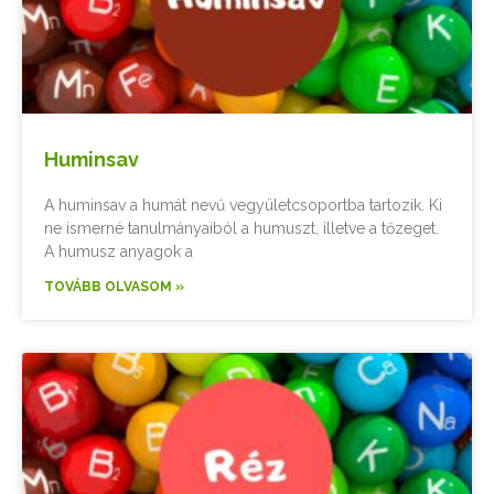
Huminsav
A huminsav a humát nevű vegyületcsoportba tartozik. Ki
ne ismerné tanulmányaiból a humuszt, illetve a tőzeget.
A humusz anyagok a
TOVÁBB OLVASOM »