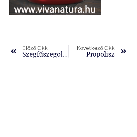
Előző
Köv
Előző Cikk
Következő Cikk
Szegfűszegolaj
Propolisz