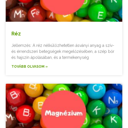
Réz
Jellemzés: A réz nélkülözhetetlen ásványi anyag a szív-
és érrendszeri betegségek megelőzésében, a szép bőr
és hajszín ápolásában, és a termékenység
TOVÁBB OLVASOM »