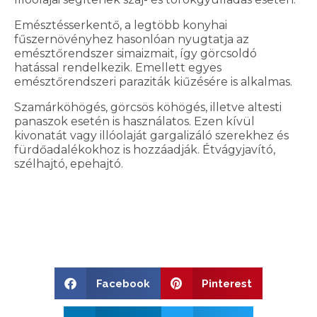
Emésztésserkentő, a legtöbb konyhai
fűszernövényhez hasonlóan nyugtatja az
emésztőrendszer simaizmait, így görcsoldó
hatással rendelkezik. Emellett egyes
emésztőrendszeri paraziták kiűzésére is alkalmas.
Szamárköhögés, görcsös köhögés, illetve altesti
panaszok esetén is használatos. Ezen kívül
kivonatát vagy illóolaját gargalizáló szerekhez és
fürdőadalékokhoz is hozzáadják. Étvágyjavító,
szélhajtó, epehajtó.
Facebook
Pinterest