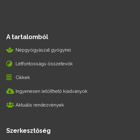
A tartalomból
Népgyógyászat gyógyírei
Létfontosságú összetevők
Cikkek
Ingyenesen letölthető kiadványok
Aktuális rendezvények
Szerkesztőség