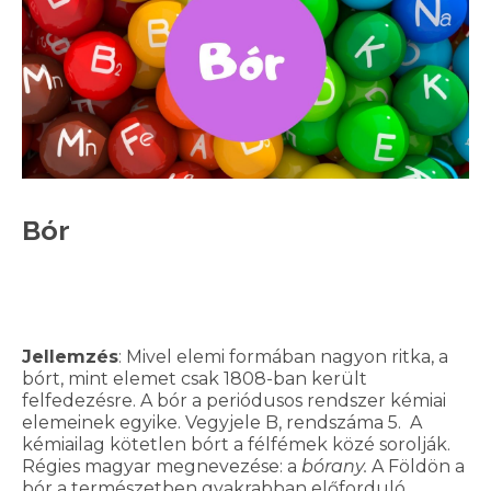
Bór
Jellemzés
: Mivel elemi formában nagyon ritka, a
bórt, mint elemet csak 1808-ban került
felfedezésre. A bór a periódusos rendszer kémiai
elemeinek egyike. Vegyjele B, rendszáma 5. A
kémiailag kötetlen bórt a félfémek közé sorolják.
Régies magyar megnevezése: a
bórany.
A Földön a
bór a természetben gyakrabban előforduló