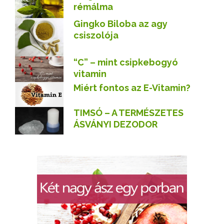
rémálma
Gingko Biloba az agy
csiszolója
“C” – mint csipkebogyó
vitamin
Miért fontos az E-Vitamin?
TIMSÓ – A TERMÉSZETES
ÁSVÁNYI DEZODOR