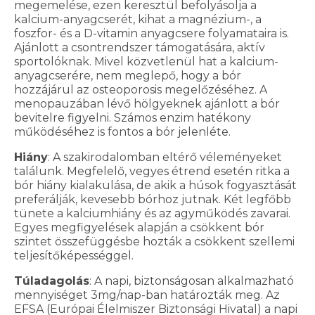
megemelése, ezen keresztül befolyásolja a
kalcium-anyagcserét, kihat a magnézium-, a
foszfor- és a D-vitamin anyagcsere folyamataira is.
Ajánlott a csontrendszer támogatására, aktív
sportolóknak. Mivel közvetlenül hat a kalcium-
anyagcserére, nem meglepő, hogy a bór
hozzájárul az osteoporosis megelőzéséhez. A
menopauzában lévő hölgyeknek ajánlott a bór
bevitelre figyelni. Számos enzim hatékony
működéséhez is fontos a bór jelenléte.
Hiány
: A szakirodalomban eltérő véleményeket
találunk. Megfelelő, vegyes étrend esetén ritka a
bór hiány kialakulása, de akik a húsok fogyasztását
preferálják, kevesebb bórhoz jutnak. Két legfőbb
tünete a kalciumhiány és az agyműködés zavarai.
Egyes megfigyelések alapján a csökkent bór
szintet összefüggésbe hozták a csökkent szellemi
teljesítőképességgel.
Túladagolás
: A napi, biztonságosan alkalmazható
mennyiséget 3mg/nap-ban határozták meg. Az
EFSA (Európai Élelmiszer Biztonsági Hivatal) a napi