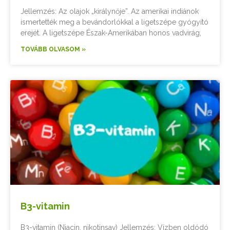
Jellemzés: Az olajok „királynője”. Az amerikai indiánok
ismertették meg a bevándorlókkal a ligetszépe gyógyító
erejét. A ligetszépe Észak-Amerikában honos vadvirág,
TOVÁBB OLVASOM »
B3-vitamin
B3-vitamin (Niacin, nikotinsav) Jellemzés: Vízben oldódó