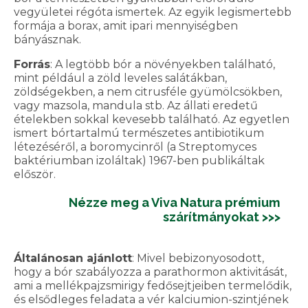
vegyületei régóta ismertek. Az egyik legismertebb
formája a borax, amit ipari mennyiségben
bányásznak.
Forrás
: A legtöbb bór a növényekben található,
mint például a zöld leveles salátákban,
zöldségekben, a nem citrusféle gyümölcsökben,
vagy mazsola, mandula stb. Az állati eredetű
ételekben sokkal kevesebb található. Az egyetlen
ismert bórtartalmú természetes antibiotikum
létezéséről, a boromycinről (a Streptomyces
baktériumban izoláltak) 1967-ben publikáltak
először.
Nézze meg a Viva Natura prémium
szárítmányokat >>>
Általánosan ajánlott
: Mivel bebizonyosodott,
hogy a bór szabályozza a parathormon aktivitását,
ami a mellékpajzsmirigy fedősejtjeiben termelődik,
és elsődleges feladata a vér kalciumion-szintjének