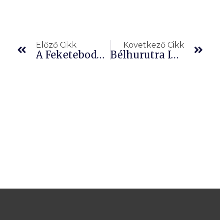
Előző
Köv
Előző Cikk
Következő Cikk
A Feketebodza Gyógyhatásai
Bélhurutra Igyunk Lósóskamag (lórom) Teát