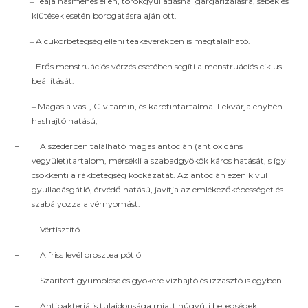
Teája hasmenés ellen, torokgyulladásnál gargarizálásra, sebek és
–
kiütések esetén borogatásra ajánlott.
A cukorbetegség elleni teakeverékben is megtalálható.
–
– Erős menstruációs vérzés esetében segíti a menstruációs ciklus
beállítását.
Magas a vas-, C-vitamin, és karotintartalma. Lekvárja enyhén
–
hashajtó hatású,
–
A szederben található magas antocián (antioxidáns
vegyület)tartalom, mérsékli a szabadgyökök káros hatását, s így
csökkenti a rákbetegség kockázatát. Az antocián ezen kívül
gyulladásgátló, érvédő hatású, javítja az emlékezőképességet és
szabályozza a vérnyomást.
–
Vértisztító
–
A friss levél orosztea pótló
–
Szárított gyümölcse és gyökere vízhajtó és izzasztó is egyben
–
Antibakteriális tulajdonsága miatt húgyúti betegségek,