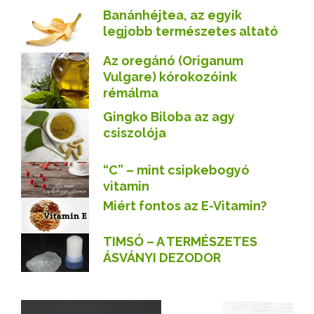
Banánhéjtea, az egyik
legjobb természetes altató
Az oregánó (Origanum
Vulgare) kórokozóink
rémálma
Gingko Biloba az agy
csiszolója
“C” – mint csipkebogyó
vitamin
Miért fontos az E-Vitamin?
TIMSÓ – A TERMÉSZETES
ÁSVÁNYI DEZODOR