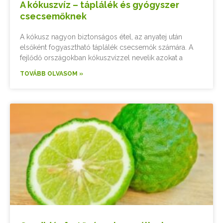
A kókuszvíz – táplálék és gyógyszer
csecsemőknek
A kókusz nagyon biztonságos étel, az anyatej után
elsőként fogyasztható táplálék csecsemők számára. A
fejlődő országokban kókuszvízzel nevelik azokat a
TOVÁBB OLVASOM »