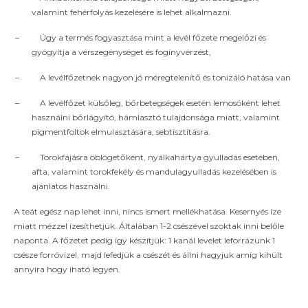
valamint fehérfolyás kezelésére is lehet alkalmazni.
–
Úgy a termés fogyasztása mint a levél főzete megelőzi és
gyógyítja a vérszegénységet és fogínyvérzést,
–
A levélfőzetnek nagyon jó méregtelenítő és tonizáló hatása van
–
A levélfőzet külsőleg, bőrbetegségek esetén lemosóként lehet
használni bőrlágyító, hámlasztó tulajdonsága miatt, valamint
pigmentfoltok elmulasztására, sebtisztításra.
–
Torokfájásra öblögetőként, nyálkahártya gyulladás esetében,
afta, valamint torokfekély és mandulagyulladás kezelésében is
ajánlatos használni.
A teát egész nap lehet inni, nincs ismert mellékhatása. Kesernyés íze
miatt mézzel ízesíthetjük. Általában 1-2 csészével szoktak inni belőle
naponta. A főzetet pedig így készítjük: 1 kanál levelet leforrázunk 1
csésze forróvizel, majd lefedjük a csészét és állni hagyjuk amíg kihült
annyira hogy iható legyen.