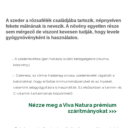
A szeder a rózsafélék családjába tartozik, népnyelven
fekete málnának is nevezik. A növény egyetlen része
sem mérgező de viszont kevesen tudják, hogy levele
gyógynövényként is használatos.
A szederlevéltea igen hatásos ízületi betegségekre (reuma,
–
köszvény).
Galeneos, az római hadsereg orvosa, szederlevelet rágatott a
–
katonákkal, hogy erősítse immunrendszerüket és az ínyeket,
valamint sebgyógyításra is használták. Ez elsősorban a tannin- és
C-vitamin tartalmának köszönhető.
Nézze meg a Viva Natura prémium
szárítmányokat >>>