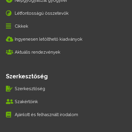
Népgyógyászat gyógyírei
Létfontosságú összetevők
Cikkek
Ingyenesen letölthető kiadványok
Aktuális rendezvények
Szerkesztőség
Szerkesztőség
Szakértőink
Ajánlott és felhasznált irodalom
F
T
G
I
a
w
o
n