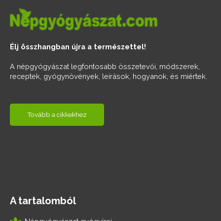
Élj összhangban újra a természettel!
A népgyógyászat legfontosabb összetevői, módszerek,
receptek, gyógynövények, leírások, hogyanok, és miértek.
Tovább a cikkekhez
A tartalomból