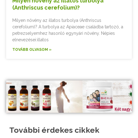
Milyen növény az illatos turbolya
(Anthriscus cerefolium)?
Milyen növény az illatos turbolya (Anthriscus
cerefolium)? A turbolya az Apiaceae családba tartozó, a
petrezselyemhez hasonló egynyári növény. Népies
elnevezései:illatos
TOVÁBB OLVASOM »
További érdekes cikkek