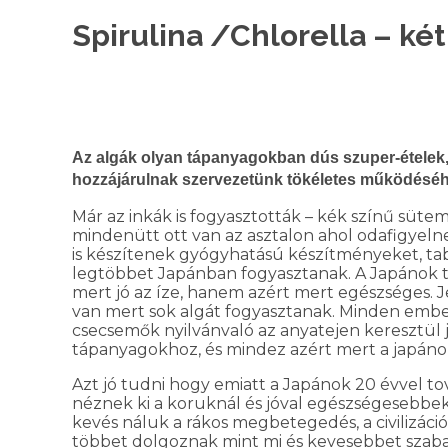
Spirulina /Chlorella – ké
Az algák olyan tápanyagokban dús szuper-ételek,
hozzájárulnak szervezetünk tökéletes működéséhez
Már az inkák is fogyasztották – kék színű sütem
mindenütt ott van az asztalon ahol odafigyelne
is készítenek gyógyhatású készítményeket, tab
legtöbbet Japánban fogyasztanak. A Japánok t
mert jó az íze, hanem azért mert egészséges. 
van mert sok algát fogyasztanak. Minden ember
csecsemők nyilvánvaló az anyatejen keresztül 
tápanyagokhoz, és mindez azért mert a japáno
Azt jó tudni hogy emiatt a Japánok 20 évvel to
néznek ki a koruknál és jóval egészségesebbe
kevés náluk a rákos megbetegedés, a civilizá
többet dolgoznak mint mi és kevesebbet szabad