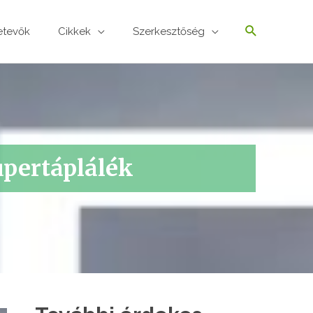
etevők
Cikkek
Szerkesztőség
upertáplálék