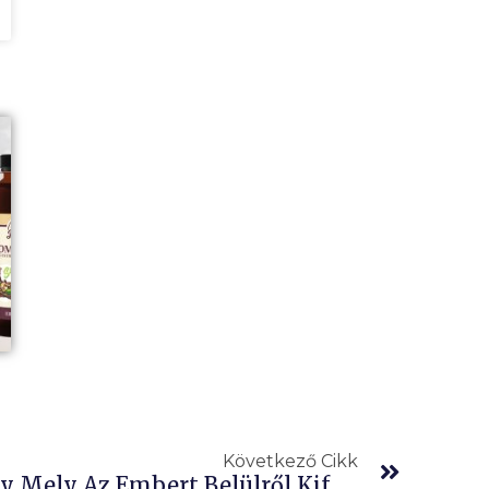
Követke
Következő Cikk
Rozmaring – A Növény Mely Az Embert Belülről Kifelé Melegíti