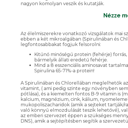
nagyon komolyan veszik és kutatják.
Nézze me
Az élelmiszerekre vonatkozó vizsgálatok mai sz
ebben a két mikroalgában (Spirulinában és Chlo
legfontosabbakat fogjuk felsorolni:
Kitűnő minőségű protein (fehérje) forrás
bármelyik állati eredetű fehérje.
Mind a 8 esszenciális aminosavat tartalmaz
Spirulina 65-71%-a protein!
A Spirulinában és Chlorellában meglelhetők az 
vitamint, ( ami pedig szinte egy növényben se
pótlása), és a kiemelten fontos B-9 vitamin is (m
kalcium, magnézium, cink, kálium, nyomelemek
mukopoliszacharidok (amik a sejteket tartják/
való könnyű elmozdulását teszik lehetővé), val
az emberi szervezet éppen a szükséges mennyi
DNS), amik a sejtépítésben segítik a szervezet