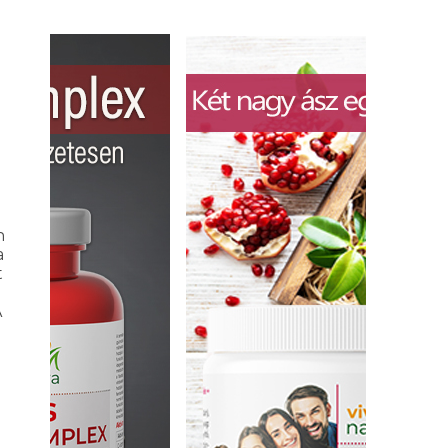
n
a
t
A