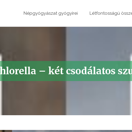
Népgyógyászat gyógyírei
Létfontosságú össz
Chlorella – két csodálatos sz