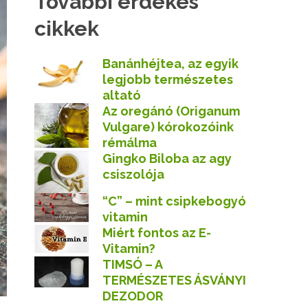
További érdekes
cikkek
Banánhéjtea, az egyik
legjobb természetes
altató
Az oregánó (Origanum
Vulgare) kórokozóink
rémálma
Gingko Biloba az agy
csiszolója
“C” – mint csipkebogyó
vitamin
Miért fontos az E-
Vitamin?
TIMSÓ – A
TERMÉSZETES ÁSVÁNYI
DEZODOR