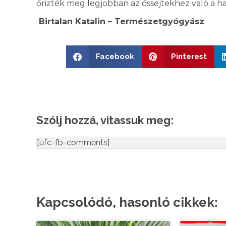
őrizték meg legjobban az őssejtekhez való a h
Birtalan Katalin – Természetgyógyász
Facebook
Pinterest
Szólj hozzá, vitassuk meg:
[ufc-fb-comments]
Kapcsolódó, hasonló cikkek: