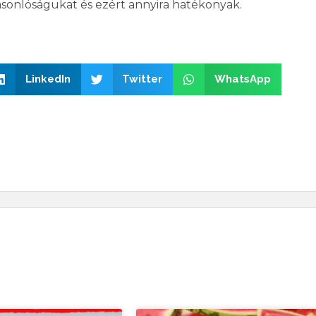
asonlóságukat és ezért annyira hatékonyak.
LinkedIn
Twitter
WhatsApp