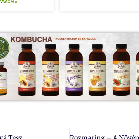
LVASOM »
yá Tesz