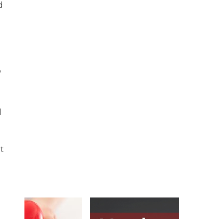
d
,
l
t