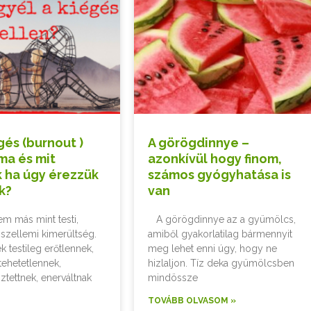
gés (burnout )
A görögdinnye –
ma és mit
azonkívül hogy finom,
 ha úgy érezzük
számos gyógyhatása is
k?
van
em más mint testi,
A görögdinnye az a gyümölcs,
 szellemi kimerültség.
amiből gyakorlatilag bármennyit
ek testileg erőtlennek,
meg lehet enni úgy, hogy ne
tehetetlennek,
hizlaljon. Tíz deka gyümölcsben
tettnek, enerváltnak
mindössze
TOVÁBB OLVASOM »