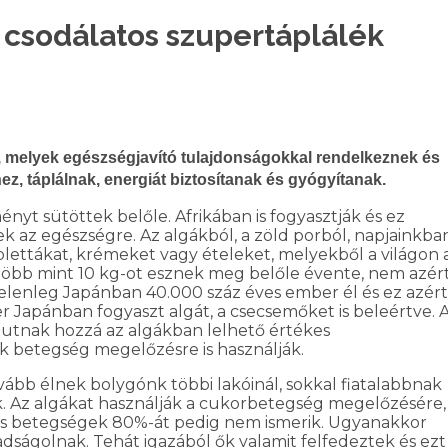
t csodálatos szupertáplálék
 melyek egészségjavító tulajdonságokkal rendelkeznek és
, táplálnak, energiát biztosítanak és gyógyítanak.
ényt sütöttek belőle. Afrikában is fogyasztják és ez
k az egészségre. Az algákból, a zöld porból, napjainkba
lettákat, krémeket vagy ételeket, melyekből a világon 
öbb mint 10 kg-ot esznek meg belőle évente, nem azér
Jelenleg Japánban 40.000 száz éves ember él és ez azért
 Japánban fogyaszt algát, a csecsemőket is beleértve. 
jutnak hozzá az algákban lelhető értékes
k betegség megelőzésre is használják.
vább élnek bolygónk többi lakóinál, sokkal fiatalabbnak
k. Az algákat használják a cukorbetegség megelőzésére,
ciós betegségek 80%-át pedig nem ismerik. Ugyanakkor
ságolnak. Tehát igazából ők valamit felfedeztek és ezt