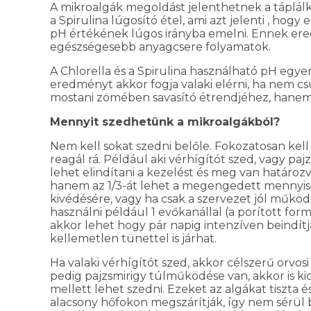
A mikroalgák megoldást jelenthetnek a táplál
a Spirulina lúgosító étel, ami azt jelenti , hogy
pH értékének lúgos irányba emelni. Ennek ere
egészségesebb anyagcsere folyamatok.
A Chlorella és a Spirulina használható pH egye
eredményt akkor fogja valaki elérni, ha nem c
mostani zömében savasító étrendjéhez, hanem ó
Mennyit szedhetünk a mikroalgákból?
Nem kell sokat szedni belőle. Fokozatosan kel
reagál rá. Például aki vérhígítót szed, vagy paj
lehet elindítani a kezelést és meg van határoz
hanem az 1/3-át lehet a megengedett mennyis
kivédésére, vagy ha csak a szervezet jól műkö
használni például 1 evőkanállal (a porított for
akkor lehet hogy pár napig intenzíven beindítja
kellemetlen tünettel is járhat.
Ha valaki vérhígítót szed, akkor célszerű orvosi
pedig pajzsmirigy túlműködése van, akkor is kic
mellett lehet szedni. Ezeket az algákat tiszta 
alacsony hőfokon megszárítják, így nem sérül 