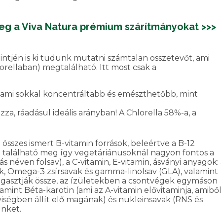
g a Viva Natura prémium szárítmányokat >>>
intjén is ki tudunk mutatni számtalan összetevőt, ami
rellaban) megtalálható. Itt most csak a
, ami sokkal koncentráltabb és emészthetőbb, mint
za, ráadásul ideális arányban! A Chlorella 58%-a, a
összes ismert B-vitamin források, beleértve a B-12
m található meg így vegetáriánusoknál nagyon fontos a
ás néven folsav), a C-vitamin, E-vitamin, ásványi anyagok:
, Omega-3 zsírsavak és gamma-linolsav (GLA), valamint
ragasztják össze, az ízületekben a csontvégek egymáson
amint Béta-karotin (ami az A-vitamin elővitaminja, amibő
ségben állít elő magának) és nukleinsavak (RNS és
ünket.