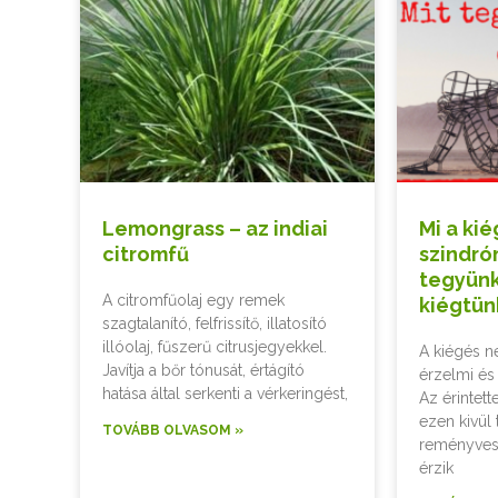
Lemongrass – az indiai
Mi a kié
citromfű
szindró
tegyünk
A citromfűolaj egy remek
kiégtün
szagtalanító, felfrissítő, illatosító
illóolaj, fűszerű citrusjegyekkel.
A kiégés n
Javítja a bőr tónusát, értágító
érzelmi és
hatása által serkenti a vérkeringést,
Az érintett
ezen kivül 
TOVÁBB OLVASOM »
reményvesz
érzik