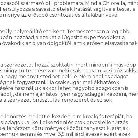
kozásból származó pH problémára. Mind a Chlorella, min
 ellensúlyozza a savasító ételek hatását segítve a testet a
dménye az erősödő csontozat és általában véve
nsúly helyreállító ételként. Természetesen a legjobb
supán hozzáadja ezeket a lúgosító superfoodokat a
vakodik az olyan dolgoktól, amik erősen elsavasítanak
l a szervezetet hozzá szoktatni, mert mindenki másképp
zsmirigy túltengése van, neki csak nagyon kicsi dózisokka
va hogy mennyit szedhet belőle. Nem a teljes adagot,
égnek fogyasztani. Ha csak sugár mellékhatások
désére használjuk akkor lehet nagyobb adagokban is
mából), de nem ajánlatos ilyen nagy adaggal kezdeni, mer
 a szervezet öntisztulási rendszerét és ez sok
 ellenőrzés mellett elkezdeni a mikroalgás terápiát, ha
si adagokkal kell elkezdeni és csak orvosi ellenőrzés
és ellenőrzött körülmények között tenyésztik, aratják,
bennük semmi és mivel 3,5 milliárd évesek ezért ezek