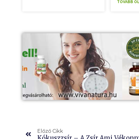
TOVÁBB O
Előző
Előző Cikk
Kókuszzsír – A Zsír Ami Vékonn