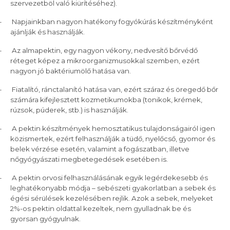
szervezetböl való kiürítéséhez).
–
Napjainkban nagyon hatékony fogyókúrás készítményként
ajánlják és használják.
–
Az almapektin, egy nagyon vékony, nedvesítő bőrvédő
réteget képez a mikroorganizmusokkal szemben, ezért
nagyon jó baktériumölő hatása van.
–
Fiatalító, ránctalanító hatása van, ezért száraz és öregedő bőr
számára kifejlesztett kozmetikumokba (tonikok, krémek,
rúzsok, púderek, stb.) is használják.
–
A pektin készítmények hemosztatikus tulajdonságairól igen
közismertek, ezért felhasználják a tüdő, nyelőcső, gyomor és
belek vérzése esetén, valamint a fogászatban, illetve
nőgyógyászati megbetegedések esetében is.
–
A pektin orvosi felhasználásának egyik legérdekesebb és
leghatékonyabb módja – sebészeti gyakorlatban a sebek és
égési sérülések kezelésében rejlik. Azok a sebek, melyeket
2%-os pektin oldattal kezeltek, nem gyulladnak be és
gyorsan gyógyulnak.