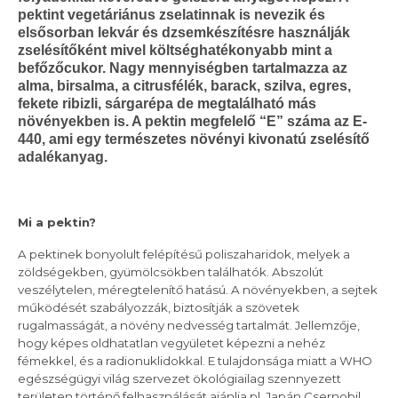
pektint vegetáriánus zselatinnak is nevezik és
elsősorban lekvár és dzsemkészítésre használják
zselésítőként mivel költséghatékonyabb mint a
befőzőcukor. Nagy mennyiségben tartalmazza az
alma, birsalma, a citrusfélék, barack, szilva, egres,
fekete ribizli, sárgarépa de megtalálható más
növényekben is. A pektin megfelelő “E” száma az E-
440, ami egy természetes növényi kivonatú zselésítő
adalékanyag.
Mi a pektin?
A pektinek bonyolult felépítésű poliszaharidok, melyek a
zöldségekben, gyümölcsökben találhatók. Abszolút
veszélytelen, méregtelenítő hatású. A növényekben, a sejtek
működését szabályozzák, biztosítják a szövetek
rugalmasságát, a növény nedvesség tartalmát. Jellemzője,
hogy képes oldhatatlan vegyületet képezni a nehéz
fémekkel, és a radionuklidokkal. E tulajdonsága miatt a WHO
egészségügyi világ szervezet ökológiailag szennyezett
területen történő felhasználását ajánlja pl. Japán Csernobil.