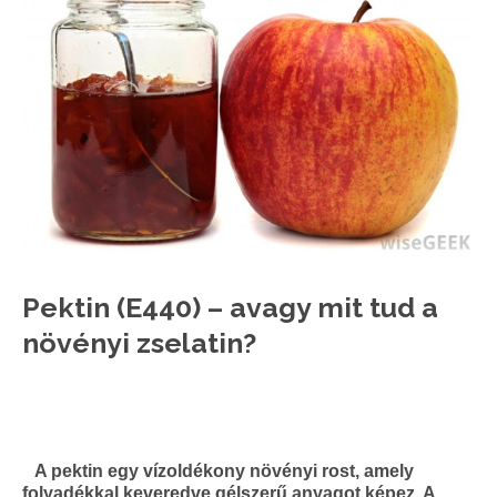
Pektin (E440) – avagy mit tud a
növényi zselatin?
A pektin egy vízoldékony növényi rost, amely
folyadékkal keveredve gélszerű anyagot képez. A