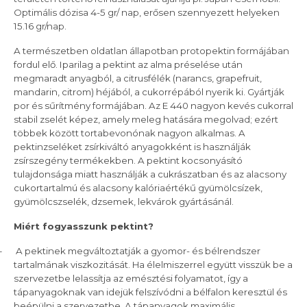
Optimális dózisa 4-5 gr/ nap, erősen szennyezett helyeken
15.16 gr/nap.
A természetben oldatlan állapotban protopektin formájában
fordul elő. Iparilag a pektint az alma préselése után
megmaradt anyagból, a citrusfélék (narancs, grapefruit,
mandarin, citrom) héjából, a cukorrépából nyerik ki. Gyártják
por és sűrítmény formájában. Az E 440 nagyon kevés cukorral
stabil zselét képez, amely meleg hatására megolvad; ezért
többek között tortabevonónak nagyon alkalmas. A
pektinzseléket zsírkiváltó anyagokként is használják
zsírszegény termékekben. A pektint kocsonyásító
tulajdonsága miatt használják a cukrászatban és az alacsony
cukortartalmú és alacsony kalóriaértékű gyümölcsízek,
gyümölcszselék, dzsemek, lekvárok gyártásánál.
Miért fogyasszunk pektint?
–
A pektinek megváltoztatják a gyomor- és bélrendszer
tartalmának viszkozitását. Ha élelmiszerrel együtt visszük be a
szervezetbe lelassítja az emésztési folyamatot, így a
tápanyagoknak van idejük felszívódni a bélfalon keresztül és
beépülni a szervezetbe. A tápanyagok maximális