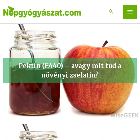
Skip
to
Főm
content
Pektin (E440) – avagy mit tud a
növényi zselatin?