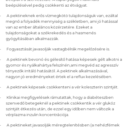
beépülésével pedig csökkenti az étvágyat.
–
A pektineknek erős vízmegkötö tulajdonságuk van, ezáltal
megnő a folyadék mennyiség a székletben, ami jó hatással
van az ember általános közérzetére. Ezeket a
tulajdonságokat a székrekedés és a hasmenés
gyógyításában alkalmazzák.
–
Fogyasztását javasolják vastagbélrák megelőzésére is.
–
A pektinek bevonó és gélesítő hatása képesek gélt alkotni a
gyomor és nyálkahártya felszínén,ami megvéd az agresszív
tényezők irritáló hatásától. A pektinek alkalmazásával,
nagyon jó eredményeket értek el a reflux kezelésében.
–
A pektinek képesek csökkenteni a vér koleszterin szintjét.
–
Klinikai megfigyelések rámutattak, hogy a diabéteszben
szenvedő betegeknél a pektinek csökkentik a vér glukóz
szintjét étkezés után, de ezzel egy időben nem változik a
vérplazma inzulin koncentrációja.
–
A pektineket javasolják méregtelenítésben (a nehézfémek