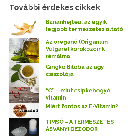
További érdekes cikkek
Banánhéjtea, az egyik
legjobb természetes altató
Az oregánó (Origanum
Vulgare) kórokozóink
rémálma
Gingko Biloba az agy
csiszolója
“C” – mint csipkebogyó
vitamin
Miért fontos az E-Vitamin?
TIMSÓ – A TERMÉSZETES
ÁSVÁNYI DEZODOR