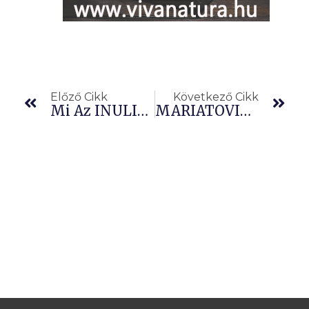
Előző
Köv
Előző Cikk
Következő Cikk
Mi Az INULIN És Kinek Ajánljuk?
MÁRIATÖVIS (Silybum Marianum L.) – Májunk Védelmezője