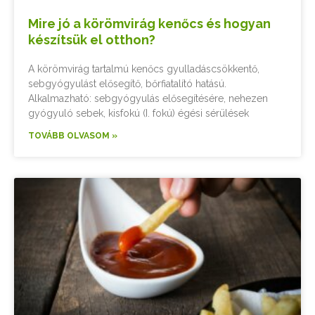
Mire jó a körömvirág kenőcs és hogyan
készítsük el otthon?
A körömvirág tartalmú kenőcs gyulladáscsökkentő,
sebgyógyulást elősegítő, bőrfiatalító hatású.
Alkalmazható: sebgyógyulás elősegítésére, nehezen
gyógyuló sebek, kisfokú (I. fokú) égési sérülések
TOVÁBB OLVASOM »