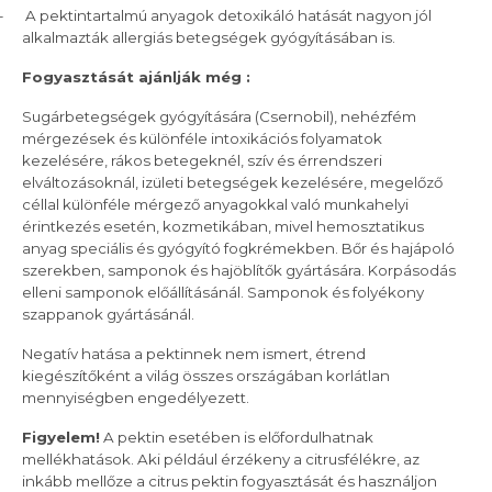
–
A pektintartalmú anyagok detoxikáló hatását nagyon jól
alkalmazták allergiás betegségek gyógyításában is.
Fogyasztását ajánlják még :
Sugárbetegségek gyógyítására (Csernobil), nehézfém
mérgezések és különféle intoxikációs folyamatok
kezelésére, rákos betegeknél, szív és érrendszeri
elváltozásoknál, izületi betegségek kezelésére, megelőző
céllal különféle mérgező anyagokkal való munkahelyi
érintkezés esetén, kozmetikában, mivel hemosztatikus
anyag speciális és gyógyító fogkrémekben. Bőr és hajápoló
szerekben, samponok és hajöblítők gyártására. Korpásodás
elleni samponok előállításánál. Samponok és folyékony
szappanok gyártásánál.
Negatív hatása a pektinnek nem ismert, étrend
kiegészítőként a világ összes országában korlátlan
mennyiségben engedélyezett.
Figyelem!
A pektin esetében is előfordulhatnak
mellékhatások. Aki például érzékeny a citrusfélékre, az
inkább mellőze a citrus pektin fogyasztását és használjon