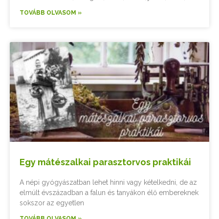
TOVÁBB OLVASOM »
Egy mátészalkai parasztorvos praktikái
A népi gyógyászatban lehet hinni vagy kételkedni, de az
elmúlt évszázadban a falun és tanyákon élő embereknek
sokszor az egyetlen
TOVÁBB OLVASOM »