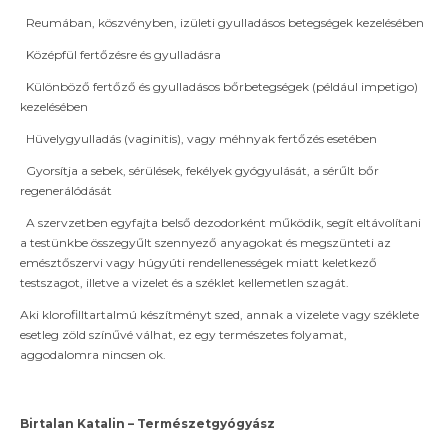
Reumában, köszvényben, izületi gyulladásos betegségek kezelésében
Középfül fertőzésre és gyulladásra
Különböző fertőző és gyulladásos bőrbetegségek (például impetigo)
kezelésében
Hüvelygyulladás (vaginitis), vagy méhnyak fertőzés esetében
Gyorsítja a sebek, sérülések, fekélyek gyógyulását, a sérűlt bőr
regenerálódását
A szervzetben egyfajta belső dezodorként működik, segít eltávolítani
a testünkbe összegyűlt szennyező anyagokat és megszünteti az
emésztőszervi vagy húgyúti rendellenességek miatt keletkező
testszagot, illetve a vizelet és a széklet kellemetlen szagát.
Aki klorofilltartalmú készítményt szed, annak a vizelete vagy széklete
esetleg zöld színűvé válhat, ez egy természetes folyamat,
aggodalomra nincsen ok.
Birtalan Katalin – Természetgyógyász