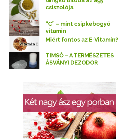
Gingko Biloba az agy
csiszolója
“C” – mint csipkebogyó
vitamin
Miért fontos az E-Vitamin?
TIMSÓ – A TERMÉSZETES
ÁSVÁNYI DEZODOR