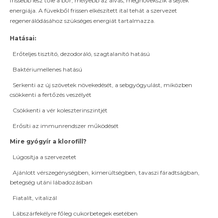
frissebb lesz tőle a bőr, mélyebb az alvás, megnövekszik a sejtek
energiája. A füvekből frissen elkészített ital tehát a szervezet
regenerálódásához szükséges energiát tartalmazza.
Hatásai:
Erőteljes tisztító, dezodoráló, szagtalanító hatású
Baktériumellenes hatású
Serkenti az új szövetek növekedését, a sebgyógyulást, miközben
csökkenti a fertőzés veszélyét
Csökkenti a vér koleszterinszintjét
Erősíti az immunrendszer működését
Mire gyógyír a klorofill?
Lúgosítja a szervezetet
Ajánlott vérszegénységben, kimerültségben, tavaszi fáradtságban,
betegség utáni lábadozásban
Fiatalít, vitalizál
Lábszárfekélyre főleg cukorbetegek esetében