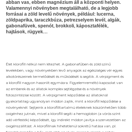
abban vas, ebben magnézium áll a központi helyen.
Valamennyi növényben megtalálható, de a legjobb
forrásai a zöld levelű növények, például: lucerna,
zöldpaprika, taraczkbúza, petrezselyem levél, algák,
gabonafüvek, spenót, brokkoli, káposztafélék,
hajtások, rügyek…
Élet klorofill nélkül nem létezhet. A gabonafűben és zöld színű
levelekben, vagy növényekben levő anyagok az egészséges vér egyes
alkotórészeinek termelődését és működését is segítik. A vérpigment és
a klorofill nagyon hasonlít egymásra. Figyelemreméltó kapcsolat van
az emberek és az állatok komplex sejtlégzése és a növények
fotoszintézise között. A vérpigment képződése az állatoknál
gyakorlatilag ugyanolyan módon zajlik, mint a klorofill képződése a
növényeknél. Sejtjeink a klorofilltartalmú ételeknek köszönhetően több
oxigénhez jutnak, mivel a klorofill segíti a hemoglobin (a vörös színt
adó vérfesték) képződését, így indirekt módon javítja a szervezetben az
oxigénszállítást. A klorofillnak hihetetlenül sokrétű hatása van, pl.