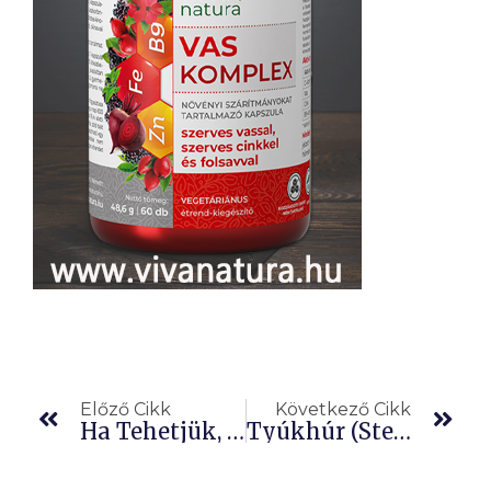
Előző
Köv
Előző Cikk
Következő Cikk
Ha Tehetjük, Tavasszal Méregtelenítsünk Nyírfanedvvel
Tyúkhúr (Stellaria Media): Vesekőre, Epekőre