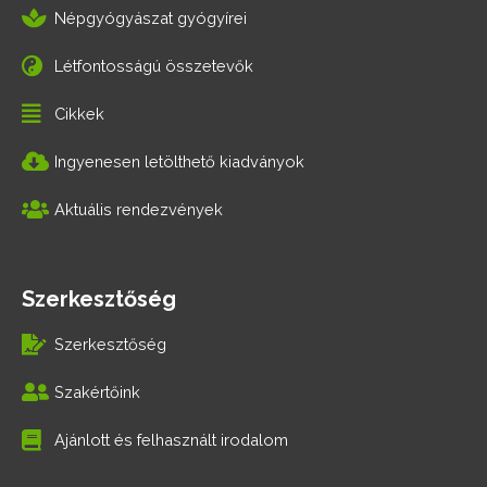
Népgyógyászat gyógyírei
Létfontosságú összetevők
Cikkek
Ingyenesen letölthető kiadványok
Aktuális rendezvények
Szerkesztőség
Szerkesztőség
Szakértőink
Ajánlott és felhasznált irodalom
F
T
G
I