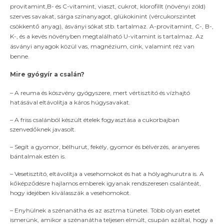
provitamint,B- és C-vitamint, viaszt, cukrot, klorofillt (növényi zöld)
szerves savakat, sárga színanyagot, glükokinint (vércukorszintet
csökkentő anyag), ásványi sókat stb. tartalmaz. A-provitamint, C-, B-,
K-, és a kevés növényben megtalálható U-vitamint is tartalmaz. Az
ásványi anyagok közül vas, magnézium, cink, valamint réz van
benne.
Mire gyógyír a csalán?
– A reuma és köszvény gyógyszere, mert vértisztító és vízhajtó
hatásával eltávolítja a káros húgysavakat.
– A friss csalánból készült ételek fogyasztása a cukorbajban
szenvedőknek javasolt.
– Segít a gyomor, bélhurut, fekély, gyomor és bélvérzés, aranyeres
bántalmak estén is.
– Vesetisztító, eltávolítja a vesehomokot és hat a hólyaghurutra is. A
kőképződésre hajlamos emberek igyanak rendszeresen csalánteát,
hogy idejében kiválasszák a vesehomokot.
– Enyhülnek a szénanátha és az asztma tünetei. Több olyan esetet
ismerünk, amikor a szénanátha teljesen elmúlt, csupán azáltal, hogy a