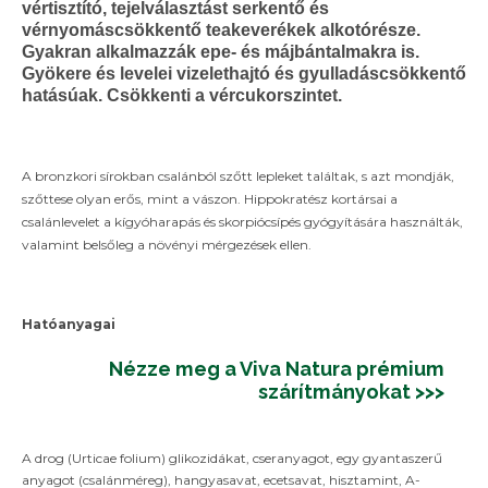
vértisztító, tejelválasztást serkentő és
vérnyomáscsökkentő teakeverékek alkotórésze.
Gyakran alkalmazzák epe- és májbántalmakra is.
Gyökere és levelei vizelethajtó és gyulladáscsökkentő
hatásúak. Csökkenti a vércukorszintet.
A bronzkori sírokban csalánból szőtt lepleket találtak, s azt mondják,
szőttese olyan erős, mint a vászon. Hippokratész kortársai a
csalánlevelet a kígyóharapás és skorpiócsípés gyógyítására használták,
valamint belsőleg a növényi mérgezések ellen.
Hatóanyagai
Nézze meg a Viva Natura prémium
szárítmányokat >>>
A drog (Urticae folium) glikozidákat, cseranyagot, egy gyantaszerű
anyagot (csalánméreg), hangyasavat, ecetsavat, hisztamint, A-