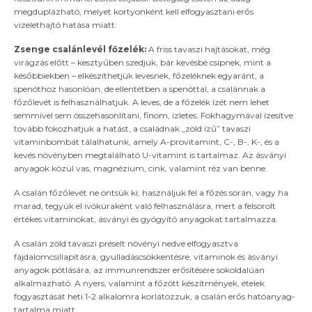
megduplázható, melyet kortyonként kell elfogyasztani erős
vizelethajtó hatása miatt.
Zsenge csalánlevél főzelék:
A friss tavaszi hajtásokat, még
virágzás előtt – kesztyűben szedjük, bár kevésbé csípnek, mint a
későbbiekben – elkészíthetjük levesnek, főzeléknek egyaránt, a
spenóthoz hasonlóan, de ellentétben a spenóttal, a csalánnak a
főzőlevét is felhasználhatjuk. A leves, de a főzelék ízét nem lehet
semmivel sem összehasonlítani, finom, ízletes. Fokhagymával ízesítve
tovább fokozhatjuk a hatást, a családnak „zöld ízű” tavaszi
vitaminbombát tálalhatunk, amely A-provitamint, C-, B-, K-, és a
kevés növényben megtalálható U-vitamint is tartalmaz. Az ásványi
anyagok közül vas, magnézium, cink, valamint réz van benne.
A csalán főzőlevét ne öntsük ki, használjuk fel a főzés során, vagy ha
marad, tegyük el ivókúraként való felhasználásra, mert a felsorolt
értékes vitaminokat, ásványi és gyógyító anyagokat tartalmazza.
A csalán zöld tavaszi préselt növényi nedve elfogyasztva
fájdalomcsillapításra, gyulladáscsökkentésre, vitaminok és ásványi
anyagok pótlására, az immunrendszer erősítésére sokoldalúan
alkalmazható. A nyers, valamint a főzött készítmények, ételek
fogyasztását heti 1-2 alkalomra korlátozzuk, a csalán erős hatóanyag-
tartalma miatt.