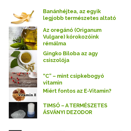
Banánhéjtea, az egyik
legjobb természetes altató
Az oregánó (Origanum
Vulgare) kórokozóink
rémálma
Gingko Biloba az agy
csiszolója
“C” – mint csipkebogyó
vitamin
Miért fontos az E-Vitamin?
TIMSÓ – A TERMÉSZETES
ÁSVÁNYI DEZODOR