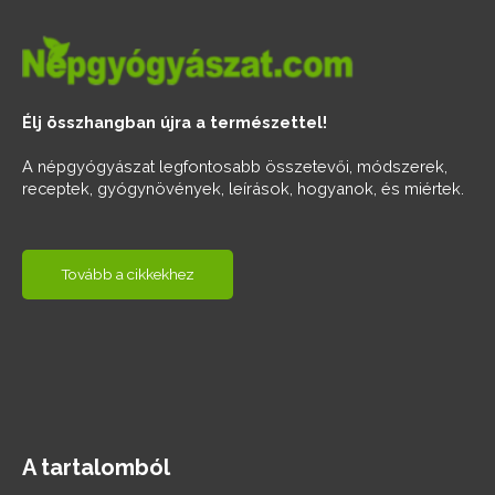
Élj összhangban újra a természettel!
A népgyógyászat legfontosabb összetevői, módszerek,
receptek, gyógynövények, leírások, hogyanok, és miértek.
Tovább a cikkekhez
A tartalomból