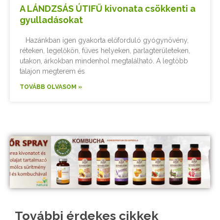
A LÁNDZSÁS ÚTIFŰ kivonata csökkenti a
gyulladásokat
Hazánkban igen gyakorta előforduló gyógynövény,
réteken, legelőkön, füves helyeken, parlagterületeken,
utakon, árkokban mindenhol megtalálható. A legtöbb
talajon megterem és
TOVÁBB OLVASOM »
További érdekes cikkek