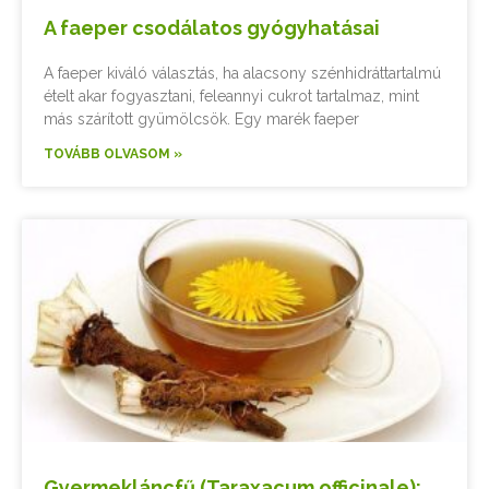
A faeper csodálatos gyógyhatásai
A faeper kiváló választás, ha alacsony szénhidráttartalmú
ételt akar fogyasztani, feleannyi cukrot tartalmaz, mint
más szárított gyümölcsök. Egy marék faeper
TOVÁBB OLVASOM »
Gyermekláncfű (Taraxacum officinale):