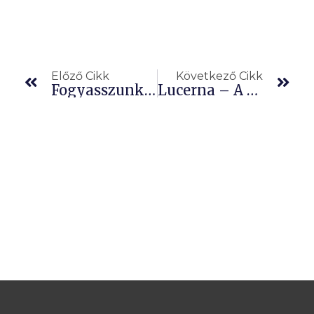
Előző
Köv
Előző Cikk
Következő Cikk
Fogyasszunk Klorofillban Gazdag Növényeket, Mert A Klorofill Vérré Válik Bennünk
Lucerna – A Zöld, Szerves Kötésű Kálciumforrás