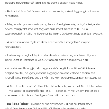
páciens novembertől áprilisig naponta csalán teát ivott.
– Roboráló és erősítő szer mindazoknak is, akiket legyengít a tavaszi
fáradtság,
– Magas vérnyomásra és pangásos szívelégtelenségre is jó a teája, de
orvosi felügyelet mellett fogyasszuk, mert hatására kiürül a
szervezetből a kálium. Ilyenkor kálium dús ételek fogyasztása javasolt.
– A menstruációs fájdalmaktól szenvedők a megelőző napon
fogyasszák.
– Hatékony a hajhullás, korpásodás és a zsíros haj ápolásánál, de a
bőrkiütést is kezelhetik vele. A fiatalok pattanásai elmúlnak.
– A csalánlevél drogjának nagyobb tömegét klorofill előállításara
dolgozzák fel, de igen jelentős a gyógyteaként való felhasználása.
Klorofillja színezőanyag, a likőr-, cukor- és élelmiszeripar is használja.
– A fiatal csalánlevélből főzeléket készítenek, valamint fiatal állatokkal
— malacokkal, baromfiakkal stb. — is etetik, mivel vitaminokat és a
szervezet számára szükséges sókat stb. tartalmaz.
Tea készítése
: 1 evőkanál mennyiséget 2 dl vízzel leforrázva
készítünk immunerősítés céljából. Betegség esetén az adag