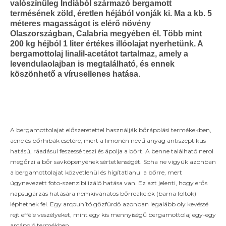
valószínűleg Indiából származó bergamott
termésének zöld, éretlen héjából vonják ki. Ma a kb. 5
méteres magasságot is elérő növény
Olaszországban, Calabria megyében él. Több mint
200 kg héjból 1 liter értékes illóolajat nyerhetünk. A
bergamottolaj linalil-acetátot tartalmaz, amely a
levendulaolajban is megtalálható, és ennek
köszönhető a vírusellenes hatása.
A bergamottolajat előszeretettel használják bőrápolási termékekben,
acne és bőrhibák esetére, mert a limonén nevű anyag antiszeptikus
hatású, ráadásul feszessé teszi és ápolja a bőrt. A benne található nerol
megőrzi a bőr savköpenyének sértetlenségét. Soha ne vigyük azonban
a bergamottolajat közvetlenül és hígítatlanul a bőrre, mert
úgynevezett foto-szenzibilizáló hatása van. Ez azt jelenti, hogy erős
napsugárzás hatására nemkívánatos bőrreakciók (barna foltok)
léphetnek fel. Egy arcpuhító gőzfürdő azonban legalább oly kevéssé
rejt efféle veszélyeket, mint egy kis mennyiségű bergamottolaj egy-egy
arcápoló termékben.