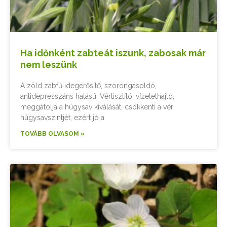
Ha időnként zabteát iszunk, zabosak már
nem leszünk
A zöld zabfű idegerősítő, szorongásoldó,
antidepresszáns hatású. Vértisztító, vízelethajtó,
meggátolja a húgysav kiválását, csökkenti a vér
húgysavszintjét, ezért jó a
TOVÁBB OLVASOM »