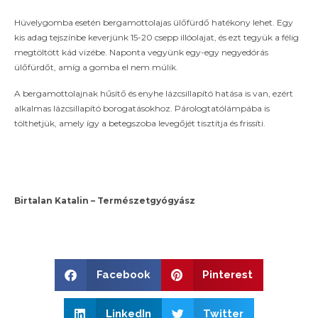
Hüvelygomba esetén bergamottolajas ülőfürdő hatékony lehet. Egy
kis adag tejszínbe keverjünk 15-20 csepp illóolajat, és ezt tegyük a félig
megtöltött kád vizébe. Naponta vegyünk egy-egy negyedórás
ülőfürdőt, amíg a gomba el nem múlik.
A bergamottolajnak hűsítő és enyhe lázcsillapító hatása is van, ezért
alkalmas lázcsillapító borogatásokhoz. Párologtatólámpába is
tölthetjük, amely így a betegszoba levegőjét tisztítja és frissíti.
Birtalan Katalin – Természetgyógyász
Facebook
Pinterest
LinkedIn
Twitter