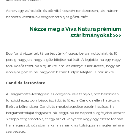
Acne vagy zsíros bőr, és bőrhibák esetén rendszeresen, két-három
naponta készítsünk bergamottolajas gőzfürdőt.
Nézze meg a Viva Natura prémium
szárítmányokat >>>
Egy forró vízzel telt tálba tegyünk 4 csepp bergamottolajat, és 10
percig hagyjuk, hogy a gőz kifejtse hatását. A legjobb, ha egy nagy
törülközőt teszünk a fejünkre, ami az edényt is körülveszi, hogy az
illóolajos gőz minél nagyobb hatást tudjon kifejteni a bőrünkre.
Candida fertőzésre
A Bergamotte-Petitgrain az oregánó- és a fahéjolajhoz hasonlóan
fungicid azaz gombásodásgátló, és főleg a Candida ellen hatékony.
Ezért a bélrendszer Candidás megbetegedése esetén hatásos, ha
bergamottolajat fogyasztunk. Vegyünk be naponta legfeljebb kétszer
3 csepp bergamottolajat egy szelet kenyéren vagy egy csésze teában.
Ha magasabb dózisban alkalmaznánk, az túlságosan megterhelné a
szervezetet.