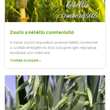
Zsurló a kétéltű csonterősítő
A mezei zsurlót (equisetum arvense) kétéltű növénynek
is szokták emlegetni és kicsi bolygónk igen régi lakója,
körülbelül 400 millió éve
TOVÁBB OLVASOM »