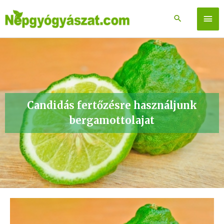
Skip
to
Főm
content
Candidás fertőzésre használjunk
bergamottolajat