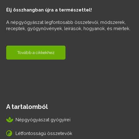
Élj összhangban újra a természettel!
A népgyógyászat legfontosabb összetevői, módszerek,
receptek, gyógynövények, leírások, hogyanok, és miértek.
Tovább a cikkekhez
A tartalomból
Népgyógyászat gyógyírei
Létfontosságú összetevők