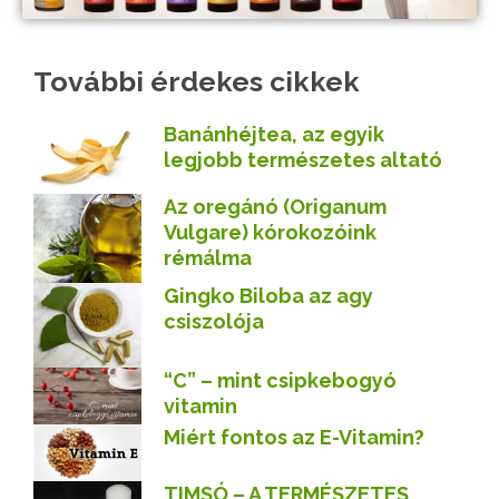
További érdekes cikkek
Banánhéjtea, az egyik
legjobb természetes altató
Az oregánó (Origanum
Vulgare) kórokozóink
rémálma
Gingko Biloba az agy
csiszolója
“C” – mint csipkebogyó
vitamin
Miért fontos az E-Vitamin?
TIMSÓ – A TERMÉSZETES