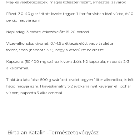
Máj- és vesebetegségek, magas koleszterinszint, emésztési zavarok
Főzet: 30-40 g szárított levelet tegyen 1 liter forrásban lévő vízbe, és 10
percig hagyja ázni.
Napi adag: 3 csésze, étkezés előtt 15-20 perccel.
Vizes-alkoholos kivonat: 0,1-1,5 g étkezés előtt vagy tabletta
formájában (naponta 3-5), hogy a keserű ízt ne érezze.
Kapszula: (50-100 mg száraz kivonatból): 1-2 kapszula, naponta 2-3
alkalommal.
Tinktúra készítése: 500 g szárított levelet tegyen 1 liter alkoholba, és két
hétig hagyja ázni. 1 kávéskanálnyit-2 evőkanálnyit keverjen el 1 pohár
vízben; naponta 3 alkalommal.
Birtalan Katalin -Természetgyógyász