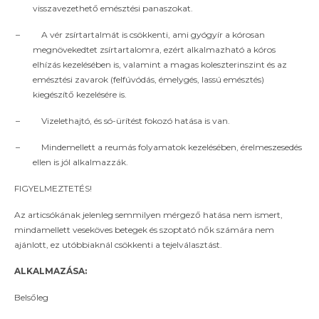
visszavezethető emésztési panaszokat.
–
A vér zsírtartalmát is csökkenti, ami gyógyír a kórosan
megnövekedtet zsírtartalomra, ezért alkalmazható a kóros
elhízás kezelésében is, valamint a magas koleszterinszint és az
emésztési zavarok (felfúvódás, émelygés, lassú emésztés)
kiegészítő kezelésére is.
–
Vizelethajtó, és só-ürítést fokozó hatása is van.
–
Mindemellett a reumás folyamatok kezelésében, érelmeszesedés
ellen is jól alkalmazzák.
FIGYELMEZTETÉS!
Az articsókának jelenleg semmilyen mérgező hatása nem ismert,
mindamellett veseköves betegek és szoptató nők számára nem
ajánlott, ez utóbbiaknál csökkenti a tejelválasztást.
ALKALMAZÁSA:
Belsőleg