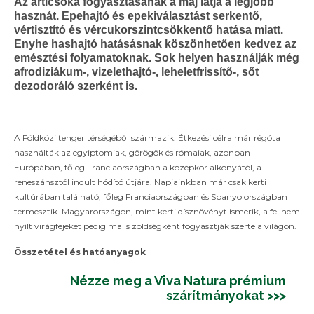
Az articsóka fogyasztásának a máj látja a legjobb
hasznát. Epehajtó és epekiválasztást serkentő,
vértisztító és vércukorszintcsökkentő hatása miatt.
Enyhe hashajtó hatásásnak köszönhetően kedvez az
emésztési folyamatoknak. Sok helyen használják még
afrodiziákum-, vizelethajtó-, leheletfrissítő-, sőt
dezodoráló szerként is.
A Földközi tenger térségéből származik. Étkezési célra már régóta
használták az egyiptomiak, görögök és rómaiak, azonban
Európában, főleg Franciaországban a középkor alkonyától, a
reneszánsztól indult hódító útjára. Napjainkban már csak kerti
kultúrában található, főleg Franciaországban és Spanyolországban
termesztik. Magyarországon, mint kerti dísznövényt ismerik, a fel nem
nyílt virágfejeket pedig ma is zöldségként fogyasztják szerte a világon.
Összetétel és hatóanyagok
Nézze meg a Viva Natura prémium
szárítmányokat >>>