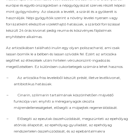
európai és egyéb országokban a népgyógyászat szerves részét képezi
mint gyógynövény. Az olaszok a levelét, a szárát és a gyökerét is
használják. Népi gyógyítóik szerint a növény levelei nyersen vagy
forrázatként elkészítve vizelethajtó hatásúak, a szárból forrázással
készült 24 órás kivonat pedig reuma és köszvényes fájdalmak
enyhítésére alkalmas.
Az articsókában található inulin egy olyan poliszacharid, ami csak
lassan bomlik le a bélben és lassan szívódik fel. Ezért az articsóka
segíthet az étkezések utáni hirtelen vércukorszint-ingadozás
megelőzésében. Ez különösen cukorbetegek számára lehet hasznos.
–
Az articsóka friss leveleiből készült préslé, illetve levélkivonat,
antibiotikus hatásúak.
–
Cinarin, szilimarin tartalmának köszönhetően májvédő
funkciója van: enyhíti a méreganyagok okozta
májrendellenességeket, elősegíti a májsejtek regenerálódását.
–
Elősegíti az epeutak összehúzódását, megszünteti az epehólyag
atóniás állapotát, az epehólyag-gyulladást, az epehólyag
rendszertelen összehúzódását, és az epebántalmakra