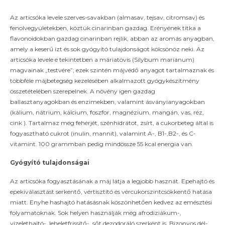
Az articsóka levele szerves-savakban (almasav, tejsav, citromsav) és
fenolvegyületekben, köztük cinarinban gazdag. Erényének titka a
flavonoidokban gazdag cinarinban rejlik, abban az aromás anyagban,
amely a keserű ízt és sok gyógyító tulajdonságot kölcsönöz neki. Az
articsóka levele e tekintetben a máriatövis (Silybum marianum)
magvainak „testvére”; ezek szintén májvédő anyagot tartalmaznak és
többféle májbetegség kezelésében alkalmazott gyógykészítmény
összetételében szerepelnek. A növény igen gazdag
ballasztanyagokban és enzimekben, valamint ásványianyagokban
(kálium, nátrium, kálcium, foszfor, magnézium, mangán, vas, réz,
cink ). Tartalmaz még fehérjét, szénhidrátot, zsírt, a cukorbeteg által is
fogyasztható cukrot (inulin, mannit), valamint A-, B1-,B2-, és C-
vitamint. 100 grammban pedig mindössze 55 kcal energia van.
Gyógyító tulajdonságai
Az articsóka fogyasztásának a máj látja a legjobb hasznát. Epehajtó és
epekiválasztást serkentő, vértisztító és vércukorszintcsökkentő hatása
miatt. Enyhe hashajtó hatásásnak köszönhetően kedvez az emésztési
folyamatoknak. Sok helyen használják még afrodiziákum-,
vizelethajtó-, leheletfrissítő-, sőt dezodoráló szerként is. Bizonyos dél-