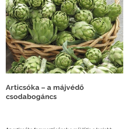
Articsóka – a májvédő
csodabogáncs