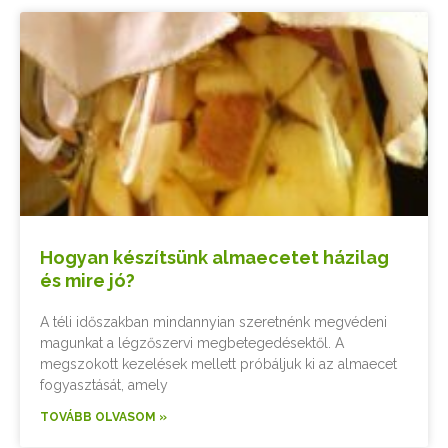
Hogyan készítsünk almaecetet házilag
és mire jó?
A téli időszakban mindannyian szeretnénk megvédeni
magunkat a légzőszervi megbetegedésektől. A
megszokott kezelések mellett próbáljuk ki az almaecet
fogyasztását, amely
TOVÁBB OLVASOM »