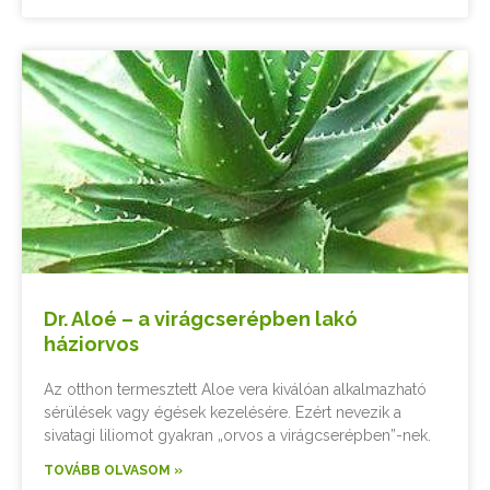
Dr. Aloé – a virágcserépben lakó
háziorvos
Az otthon termesztett Aloe vera kiválóan alkalmazható
sérülések vagy égések kezelésére. Ezért nevezik a
sivatagi liliomot gyakran „orvos a virágcserépben”-nek.
TOVÁBB OLVASOM »