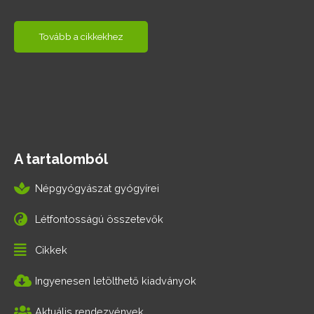
Tovább a cikkekhez
A tartalomból
Népgyógyászat gyógyírei
Létfontosságú összetevők
Cikkek
Ingyenesen letölthető kiadványok
Aktuális rendezvények