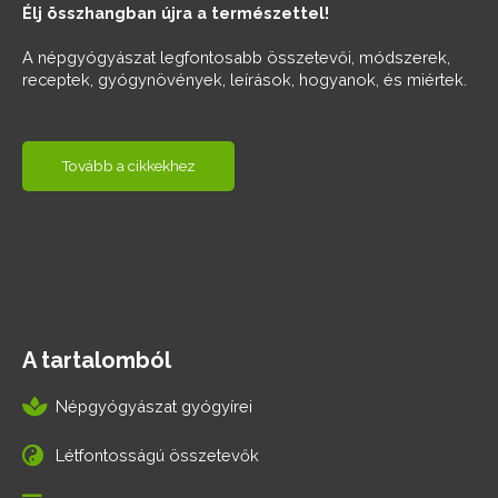
Élj összhangban újra a természettel!
A népgyógyászat legfontosabb összetevői, módszerek,
receptek, gyógynövények, leírások, hogyanok, és miértek.
Tovább a cikkekhez
A tartalomból
Népgyógyászat gyógyírei
Létfontosságú összetevők