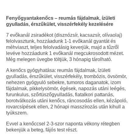
Fenyőgyantakenőcs – reumás fájdalmak, ízületi
gyulladás, érszűkület, visszérfekély kezelésére
7 evőkanál zsiradékot (disznózsír, kacsazsír, olívaolaj)
felolvasztunk, hozzáadunk 1-1 evőkanál gyantát és
méhviaszt, teljes felolvadásig keverjük, majd a tűzről
levéve hozzáadunk 1 evőkanál megcukrosodott mézet.
Még melegen üvegbe töltjük, 3 hónapig tárolható.
A kenőcs gyógyhatása: reumás fájdalmak, ízületi
gyulladás, érszűkület, visszérfekély, trombózis, övsömör,
nehezen gyógyuló sebekre, tumoros daganatok, izom
fájdalmak, pikkelysömör, égések, napozás utáni leégés,
furunkulus, szőrtüszőgyulladás, fiatalkori pattanás,
borotválkozás utáni kenőcs, ráncosodás ellen, kézápoló,
rovarcsípések ellen, 2 hónapi masszírozás után kihull a
tyúkszem.
Evvel a kenőccsel 2-3-szor naponta vékony rétegben
bekenjük a beteg, fájós test részt.