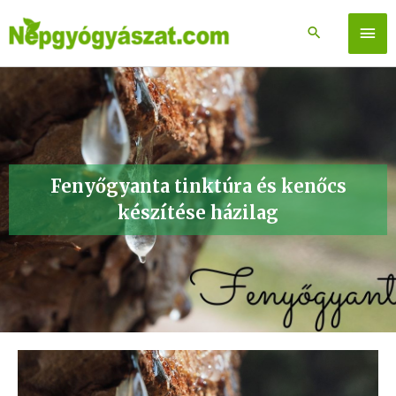
Skip
to
Főm
content
Fenyőgyanta tinktúra és kenőcs
készítése házilag