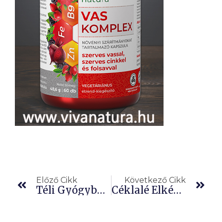
Előző
Köv
Előző Cikk
Következő Cikk
Téli Gyógyborok
Céklalé Elkészítése