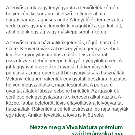
A fenyőszurok vagy fenyőgyanta a fenyőfélék kérgén
helyenként kicsurranó, áttetsző, kellemes illatú,
sárgásbarnás ragacsos nedv. A fenyőfélék természetes
védekezés gyanánt termelik ki magukból a szurkot, ott,
ahol letörik egy ág vagy másképp sérül a kéreg
A fenyőszurok a házipatikák jelentős, régről használt
szere. Kenyérkovásszal összegyúrva gennyes sebek,
kiütések gyógyítására használták. Disznózsírral
összefőzve a tehén berepedt tőgyét gyógyította meg. A
juhfaggyúval összefőzött gyantát bőrkeményedés
puhítására, megrepedezett bőr gyógyítására használták.
Vékony rétegben rákenték egy gyalult deszkára, huzatos
helyen megszárították, majd lesúrolták. A porszerű
gyantát állatok lábszársebeire hintették. Az igásökrök
sérüléseinek gyógyítására is sikeresen alkalmazták. A
kézbe, lábba beletörött tövis eltávolítására folyógyantát
használtak. Rákenték a sértett testrészre, és rajta hagyták
egy ideig. Amikor levették, a tövis is kijött vele.
Nézze meg a Viva Natura prémium
szárítmányokat >>>