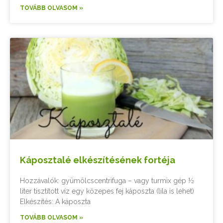
TOVÁBB OLVASOM »
Káposztalé elkészítésének fortéja
Hozzávalók: gyümölcscentrifuga – vagy turmix gép ½
liter tisztított víz egy közepes fej káposzta (lila is lehet)
Elkészítés: A káposzta
TOVÁBB OLVASOM »