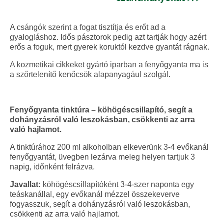
A csángók szerint a fogat tisztítja és erőt ad a
gyalogláshoz. Idős pásztorok pedig azt tartják hogy azért
erős a foguk, mert gyerek koruktól kezdve gyantát rágnak.
A kozmetikai cikkeket gyártó iparban a fenyőgyanta ma is
a szőrtelenítő kenőcsök alapanyagául szolgál.
Fenyőgyanta tinktúra – köhögéscsillapító, segít a
dohányzásról való leszokásban, csökkenti az arra
való hajlamot.
A tinktúrához 200 ml alkoholban elkeverünk 3-4 evőkanál
fenyőgyantát, üvegben lezárva meleg helyen tartjuk 3
napig, időnként felrázva.
Javallat:
köhögéscsillapítóként 3-4-szer naponta egy
teáskanállal, egy evőkanál mézzel összekeverve
fogyasszuk, segít a dohányzásról való leszokásban,
csökkenti az arra való hajlamot.