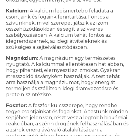
Kalcium:
A kalcium legismertebb feladata a
csontjaink és fogaink fenntartása. Fontos a
szívünknek, mivel szerepet játszik az izom
összehúzódásokban és segít a szívverés
szabályozásában. A kalcium tehát fontos az
idegrendszernek, az idegi átviteleknek és
szükséges a sejtelválasztódásban.
Magnézium:
A magnézium egy természetes
nyugtató. A kalciummal ellentétesen hat abban,
hogy pihenteti, elernyeszti az izmokat. Gyakran
stresszoldó ásványként használják. A test tehát
arra használja a magnéziumot, hogy energiát
termeljen és szállítson; idegi áramvezetésre és
protein-szintézisre.
Foszfor:
A foszfor kulcsszerepe, hogy rendbe
tegye csontjainkat és fogainkat. A testünk minden
sejtjében jelen van, részt vesz a legtöbb biokémiai
reakcióban, a szénhidrogének felhasználásában és
a zsírok energiává való átalakításában; a
proteinszintézisben, hogy az összes szövetet és