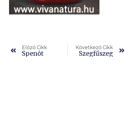
Előző
Köv
Előző Cikk
Következő Cikk
Spenót
Szegfűszeg