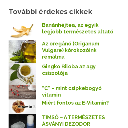
További érdekes cikkek
Banánhéjtea, az egyik
legjobb természetes altató
Az oregánó (Origanum
Vulgare) kórokozóink
rémálma
Gingko Biloba az agy
csiszolója
“C” – mint csipkebogyó
vitamin
Miért fontos az E-Vitamin?
TIMSÓ – A TERMÉSZETES
ÁSVÁNYI DEZODOR