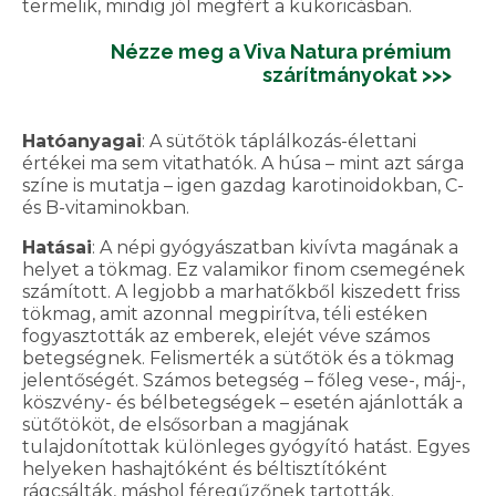
termelik, mindig jól megfért a kukoricásban.
Nézze meg a Viva Natura prémium
szárítmányokat >>>
Hatóanyagai
: A sütőtök táplálkozás-élettani
értékei ma sem vitathatók. A húsa – mint azt sárga
színe is mutatja – igen gazdag karotinoidokban, C-
és B-vitaminokban.
Hatásai
: A népi gyógyászatban kivívta magának a
helyet a tökmag. Ez valamikor finom csemegének
számított. A legjobb a marhatőkből kiszedett friss
tökmag, amit azonnal megpirítva, téli estéken
fogyasztották az emberek, elejét véve számos
betegségnek. Felismerték a sütőtök és a tökmag
jelentőségét. Számos betegség – főleg vese-, máj-,
köszvény- és bélbetegségek – esetén ajánlották a
sütőtököt, de elsősorban a magjának
tulajdonítottak különleges gyógyító hatást. Egyes
helyeken hashajtóként és béltisztítóként
rágcsálták, máshol féregűzőnek tartották.