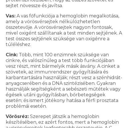
sejtet növessze és javítsa.
Vas:
A vas főfunkciója a hemoglobin megalkotása,
amely a vörösvérsejtek nélkülözhetetlen
összetevője. A vörösvérsejtek nagyon fontosak,
mivel oxigént szállítanak a test minden sejtjének. A
test összes sejtjének szüksége van oxigénre a
túléléshez.
Cink:
Több, mint 100 enzimnek szüksége van
cinkre, és valószínűleg a test több funkciójában
vesz részt, mint bármelyik másik ásvány. A cinket a
szövetek, az immunrendszer gyógyítására és
karbantartására használják; részt vesz a szénhidrát-
anyagcserében és a DNA szintézisében. Gyakran
használják segítségként a sebészeti műtétek vagy
égések utáni gyógyításban, bőrbetegségek
esetén; és ismert jótékony hatása a férfi prosztata
problémái esetén.
Vörösréz:
Szerepet játszik a hemoglobin
készítésében, ez azért fontos, mert a hemoglobin
a vörösvérsejtek legfontosabb összetevője. A C-