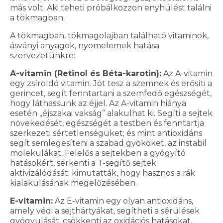
más volt. Aki teheti próbálkozzon enyhülést találni
a tökmagban.
A tökmagban, tökmagolajban található vitaminok,
ásványi anyagok, nyomelemek hatása
szervezetünkre:
A-vitamin (Retinol és Béta-karotin):
Az A-vitamin
egy zsíroldó vitamin. Jót tesz a szemnek és erősíti a
gerincet, segít fenntartani a szemfedő egészségét,
hogy láthassunk az éjjel. Az A-vitamin hiánya
esetén „éjszakai vakság” alakulhat ki. Segíti a sejtek
növekedését, egészségét a testben és fenntartja
szerkezeti sértetlenségüket; és mint antioxidáns
segít semlegesíteni a szabad gyököket, az instabil
molekulákat. Felelős a sejtekben a gyógyító
hatásokért, serkenti a T-segítő sejtek
aktivizálódását; kimutatták, hogy hasznos a rák
kialakulásának megelőzésében.
E-vitamin:
Az E-vitamin egy olyan antioxidáns,
amely védi a sejthártyákat, segítheti a sérülések
gyógyulását, csökkenti az oxidációs hatásokat,