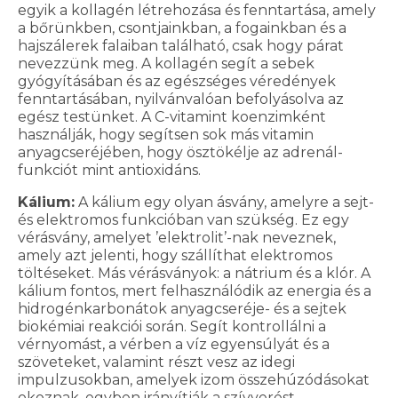
egyik a kollagén létrehozása és fenntartása, amely
a bőrünkben, csontjainkban, a fogainkban és a
hajszálerek falaiban található, csak hogy párat
nevezzünk meg. A kollagén segít a sebek
gyógyításában és az egészséges véredények
fenntartásában, nyilvánvalóan befolyásolva az
egész testünket. A C-vitamint koenzimként
használják, hogy segítsen sok más vitamin
anyagcseréjében, hogy ösztökélje az adrenál-
funkciót mint antioxidáns.
Kálium:
A kálium egy olyan ásvány, amelyre a sejt-
és elektromos funkcióban van szükség. Ez egy
vérásvány, amelyet ’elektrolit’-nak neveznek,
amely azt jelenti, hogy szállíthat elektromos
töltéseket. Más vérásványok: a nátrium és a klór. A
kálium fontos, mert felhasználódik az energia és a
hidrogénkarbonátok anyagcseréje- és a sejtek
biokémiai reakciói során. Segít kontrollálni a
vérnyomást, a vérben a víz egyensúlyát és a
szöveteket, valamint részt vesz az idegi
impulzusokban, amelyek izom összehúzódásokat
okoznak, egyben irányítják a szívverést.