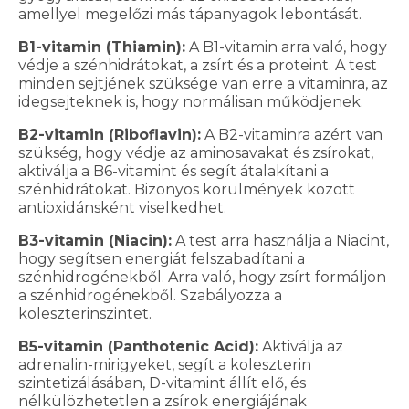
amellyel megelőzi más tápanyagok lebontását.
B1-vitamin (Thiamin):
A B1-vitamin arra való, hogy
védje a szénhidrátokat, a zsírt és a proteint. A test
minden sejtjének szüksége van erre a vitaminra, az
idegsejteknek is, hogy normálisan működjenek.
B2-vitamin (Riboflavin):
A B2-vitaminra azért van
szükség, hogy védje az aminosavakat és zsírokat,
aktiválja a B6-vitamint és segít átalakítani a
szénhidrátokat. Bizonyos körülmények között
antioxidánsként viselkedhet.
B3-vitamin (Niacin):
A test arra használja a Niacint,
hogy segítsen energiát felszabadítani a
szénhidrogénekből. Arra való, hogy zsírt formáljon
a szénhidrogénekből. Szabályozza a
koleszterinszintet.
B5-vitamin (Panthotenic Acid):
Aktiválja az
adrenalin-mirigyeket, segít a koleszterin
szintetizálásában, D-vitamint állít elő, és
nélkülözhetetlen a zsírok energiájának