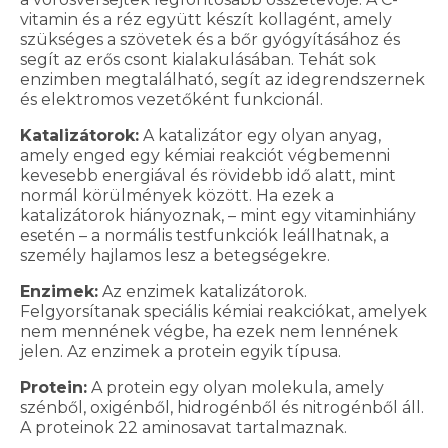
vitamin és a réz együtt készít kollagént, amely
szükséges a szövetek és a bőr gyógyításához és
segít az erős csont kialakulásában. Tehát sok
enzimben megtalálható, segít az idegrendszernek
és elektromos vezetőként funkcionál.
Katalizátorok:
A katalizátor egy olyan anyag,
amely enged egy kémiai reakciót végbemenni
kevesebb energiával és rövidebb idő alatt, mint
normál körülmények között. Ha ezek a
katalizátorok hiányoznak, – mint egy vitaminhiány
esetén – a normális testfunkciók leállhatnak, a
személy hajlamos lesz a betegségekre.
Enzimek:
Az enzimek katalizátorok.
Felgyorsítanak speciális kémiai reakciókat, amelyek
nem mennének végbe, ha ezek nem lennének
jelen. Az enzimek a protein egyik típusa.
Protein:
A protein egy olyan molekula, amely
szénből, oxigénből, hidrogénből és nitrogénből áll.
A proteinok 22 aminosavat tartalmaznak.