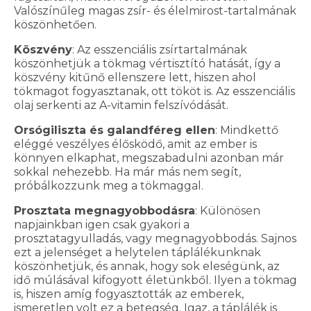
Valószínűleg magas zsír- és élelmirost-tartalmának
köszönhetően.
Köszvény
: Az esszenciális zsírtartalmának
köszönhetjük a tökmag vértisztító hatását, így a
köszvény kitűnő ellenszere lett, hiszen ahol
tökmagot fogyasztanak, ott tököt is. Az esszenciális
olaj serkenti az A-vitamin felszívódását.
Orsógiliszta és galandféreg ellen
: Mindkettő
eléggé veszélyes élősködő, amit az ember is
könnyen elkaphat, megszabadulni azonban már
sokkal nehezebb. Ha már más nem segít,
próbálkozzunk meg a tökmaggal.
Prosztata megnagyobbodásra
: Különösen
napjainkban igen csak gyakori a
prosztatagyulladás, vagy megnagyobbodás. Sajnos
ezt a jelenséget a helytelen táplálékunknak
köszönhetjük, és annak, hogy sok eleségünk, az
idő múlásával kifogyott életünkből. Ilyen a tökmag
is, hiszen amíg fogyasztották az emberek,
ismeretlen volt ez a betegség. Igaz, a táplálék is