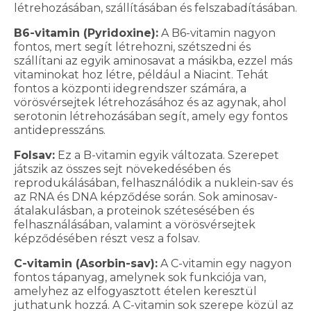
létrehozásában, szállításában és felszabadításában.
B6-vitamin (Pyridoxine):
A B6-vitamin nagyon
fontos, mert segít létrehozni, szétszedni és
szállítani az egyik aminosavat a másikba, ezzel más
vitaminokat hoz létre, például a Niacint. Tehát
fontos a központi idegrendszer számára, a
vörösvérsejtek létrehozásához és az agynak, ahol
serotonin létrehozásában segít, amely egy fontos
antidepresszáns.
Folsav:
Ez a B-vitamin egyik változata. Szerepet
játszik az összes sejt növekedésében és
reprodukálásában, felhasználódik a nuklein-sav és
az RNA és DNA képződése során. Sok aminosav-
átalakulásban, a proteinok szétesésében és
felhasználásában, valamint a vörösvérsejtek
képződésében részt vesz a folsav.
C-vitamin (Asorbin-sav):
A C-vitamin egy nagyon
fontos tápanyag, amelynek sok funkciója van,
amelyhez az elfogyasztott ételen keresztül
juthatunk hozzá. A C-vitamin sok szerepe közül az