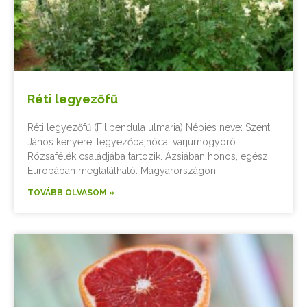
Réti legyezőfű
Réti legyezőfű (Filipendula ulmaria) Népies neve: Szent
János kenyere, legyezőbajnóca, varjúmogyoró.
Rózsafélék családjába tartozik. Ázsiában honos, egész
Európában megtalálható. Magyarországon
TOVÁBB OLVASOM »