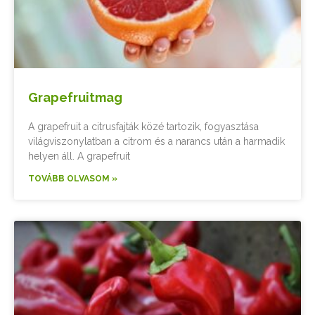
Grapefruitmag
A grapefruit a citrusfajták közé tartozik, fogyasztása
világviszonylatban a citrom és a narancs után a harmadik
helyen áll. A grapefruit
TOVÁBB OLVASOM »