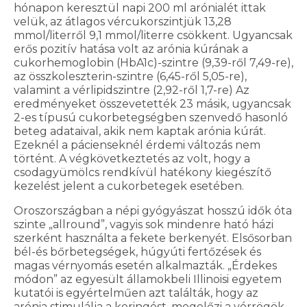
hónapon keresztül napi 200 ml arónialét ittak
velük, az átlagos vércukorszintjük 13,28
mmol/literről 9,1 mmol/literre csökkent. Ugyancsak
erős pozitív hatása volt az arónia kúrának a
cukorhemoglobin (HbA1c)-szintre (9,39-ről 7,49-re),
az összkoleszterin-szintre (6,45-ről 5,05-re),
valamint a vérlipidszintre (2,92-ről 1,7-re) Az
eredményeket összevetették 23 másik, ugyancsak
2-es típusú cukorbetegségben szenvedő hasonló
beteg adataival, akik nem kaptak arónia kúrát.
Ezeknél a pácienseknél érdemi változás nem
történt. A végkövetkeztetés az volt, hogy a
csodagyümölcs rendkívül hatékony kiegészítő
kezelést jelent a cukorbetegek esetében.
Oroszországban a népi gyógyászat hosszú idők óta
szinte „allround”, vagyis sok mindenre ható házi
szerként használta a fekete berkenyét. Elsősorban
bél-és bőrbetegségek, húgyúti fertőzések és
magas vérnyomás esetén alkalmazták. „Érdekes
módon” az egyesült államokbeli Illinoisi egyetem
kutatói is egyértelműen azt találták, hogy az
arónia stimulálja a keringést, megelőzi a vérrögök