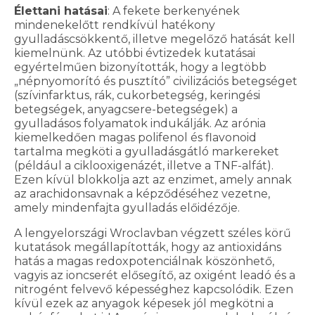
Élettani hatásai
: A fekete berkenyének
mindenekelőtt rendkívül hatékony
gyulladáscsökkentő, illetve megelőző hatását kell
kiemelnünk. Az utóbbi évtizedek kutatásai
egyértelműen bizonyították, hogy a legtöbb
„népnyomorító és pusztító” civilizációs betegséget
(szívinfarktus, rák, cukorbetegség, keringési
betegségek, anyagcsere-betegségek) a
gyulladásos folyamatok indukálják. Az arónia
kiemelkedően magas polifenol és flavonoid
tartalma megköti a gyulladásgátló markereket
(például a ciklooxigenázét, illetve a TNF-alfát).
Ezen kívül blokkolja azt az enzimet, amely annak
az arachidonsavnak a képződéséhez vezetne,
amely mindenfajta gyulladás előidézője.
A lengyelországi Wroclavban végzett széles körű
kutatások megállapították, hogy az antioxidáns
hatás a magas redoxpotenciálnak köszönhető,
vagyis az ioncserét elősegítő, az oxigént leadó és a
nitrogént felvevő képességhez kapcsolódik. Ezen
kívül ezek az anyagok képesek jól megkötni a