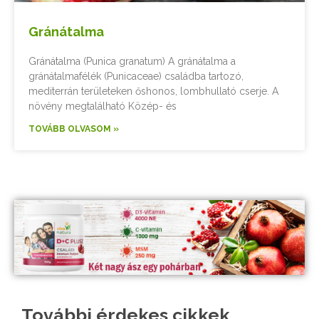
Gránátalma
Gránátalma (Punica granatum) A gránátalma a
gránátalmafélék (Punicaceae) családba tartozó,
mediterrán területeken őshonos, lombhullató cserje. A
növény megtalálható Közép- és
TOVÁBB OLVASOM »
További érdekes cikkek