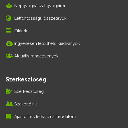
Népgyógyászat gyógyírei
Létfontosságú összetevők
Cikkek
Ingyenesen letölthető kiadványok
Aktuális rendezvények
Szerkesztőség
Szerkesztőség
Szakértőink
Ajánlott és felhasznált irodalom
F
T
G
I