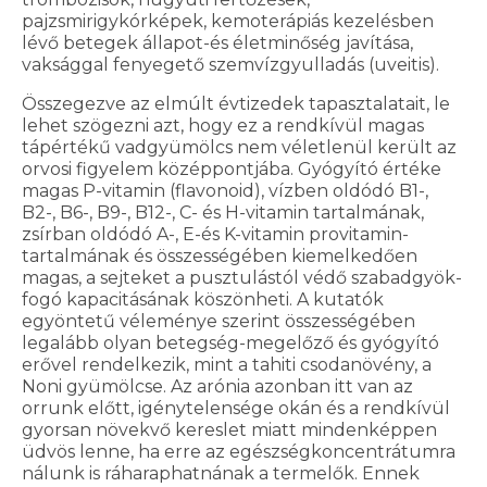
pajzsmirigykórképek, kemoterápiás kezelésben
lévő betegek állapot-és életminőség javítása,
vaksággal fenyegető szemvízgyulladás (uveitis).
Összegezve az elmúlt évtizedek tapasztalatait, le
lehet szögezni azt, hogy ez a rendkívül magas
tápértékű vadgyümölcs nem véletlenül került az
orvosi figyelem középpontjába. Gyógyító értéke
magas P-vitamin (flavonoid), vízben oldódó B1-,
B2-, B6-, B9-, B12-, C- és H-vitamin tartalmának,
zsírban oldódó A-, E-és K-vitamin provitamin-
tartalmának és összességében kiemelkedően
magas, a sejteket a pusztulástól védő szabadgyök-
fogó kapacitásának köszönheti. A kutatók
egyöntetű véleménye szerint összességében
legalább olyan betegség-megelőző és gyógyító
erővel rendelkezik, mint a tahiti csodanövény, a
Noni gyümölcse. Az arónia azonban itt van az
orrunk előtt, igénytelensége okán és a rendkívül
gyorsan növekvő kereslet miatt mindenképpen
üdvös lenne, ha erre az egészségkoncentrátumra
nálunk is ráharaphatnának a termelők. Ennek