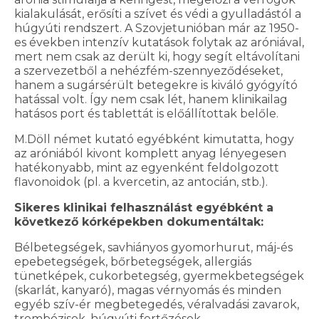
kialakulását, erősíti a szívet és védi a gyulladástól a
húgyúti rendszert. A Szovjetunióban már az 1950-
es években intenzív kutatások folytak az aróniával,
mert nem csak az derült ki, hogy segít eltávolítani
a szervezetből a nehézfém-szennyeződéseket,
hanem a sugársérült betegekre is kiváló gyógyító
hatással volt. Így nem csak lét, hanem klinikailag
hatásos port és tablettát is előállítottak belőle.
M.Döll német kutató egyébként kimutatta, hogy
az aróniából kivont komplett anyag lényegesen
hatékonyabb, mint az egyenként feldolgozott
flavonoidok (pl. a kvercetin, az antocián, stb.).
Sikeres klinikai felhasználást egyébként a
következő kórképekben dokumentáltak:
Bélbetegségek, savhiányos gyomorhurut, máj-és
epebetegségek, bőrbetegségek, allergiás
tünetképek, cukorbetegség, gyermekbetegségek
(skarlát, kanyaró), magas vérnyomás és minden
egyéb szív-ér megbetegedés, véralvadási zavarok,
trombózisok, húgyúti fertőzések,