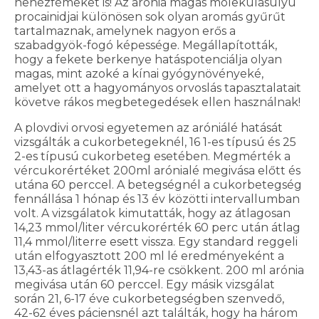
nehézfémeket is! Az arónia magas molekulasúlyú
procainidjai különösen sok olyan aromás gyűrűt
tartalmaznak, amelynek nagyon erős a
szabadgyök-fogó képessége. Megállapították,
hogy a fekete berkenye hatáspotenciálja olyan
magas, mint azoké a kínai gyógynövényeké,
amelyet ott a hagyományos orvoslás tapasztalatait
követve rákos megbetegedések ellen használnak!
A plovdivi orvosi egyetemen az aróniálé hatását
vizsgálták a cukorbetegeknél, 16 1-es típusú és 25
2-es típusú cukorbeteg esetében. Megmérték a
vércukorértéket 200ml arónialé megivása előtt és
utána 60 perccel. A betegségnél a cukorbetegség
fennállása 1 hónap és 13 év közötti intervallumban
volt. A vizsgálatok kimutatták, hogy az átlagosan
14,23 mmol/liter vércukorérték 60 perc után átlag
11,4 mmol/literre esett vissza. Egy standard reggeli
után elfogyasztott 200 ml lé eredményeként a
13,43-as átlagérték 11,94-re csökkent. 200 ml arónia
megivása után 60 perccel. Egy másik vizsgálat
során 21, 6-17 éve cukorbetegségben szenvedő,
42-62 éves páciensnél azt találták, hogy ha három