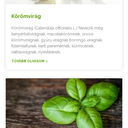
Körömvirág
Körömvirág (Calendula officinalis L.) Nevezik még:
kenyérbélvirágnak, macskakörömnek, orvosi
körömvirágnak, gyűrű virágnak borongó virágnak,
fülemilefűnek, kerti peremérnek, körmicének,
náthavirágnak, nyestikének,
TOVÁBB OLVASOM »