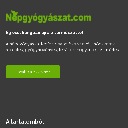
Élj összhangban újra a természettel!
A népgyógyászat legfontosabb összetevői, módszerek,
receptek, gyógynövények, leírások, hogyanok, és miértek.
Tovább a cikkekhez
A tartalomból