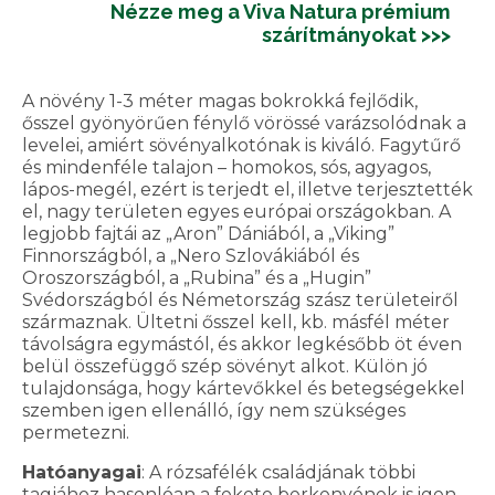
Nézze meg a Viva Natura prémium
szárítmányokat >>>
A növény 1-3 méter magas bokrokká fejlődik,
ősszel gyönyörűen fénylő vörössé varázsolódnak a
levelei, amiért sövényalkotónak is kiváló. Fagytűrő
és mindenféle talajon – homokos, sós, agyagos,
lápos-megél, ezért is terjedt el, illetve terjesztették
el, nagy területen egyes európai országokban. A
legjobb fajtái az „Aron” Dániából, a „Viking”
Finnországból, a „Nero Szlovákiából és
Oroszországból, a „Rubina” és a „Hugin”
Svédországból és Németország szász területeiről
származnak. Ültetni ősszel kell, kb. másfél méter
távolságra egymástól, és akkor legkésőbb öt éven
belül összefüggő szép sövényt alkot. Külön jó
tulajdonsága, hogy kártevőkkel és betegségekkel
szemben igen ellenálló, így nem szükséges
permetezni.
Hatóanyagai
: A rózsafélék családjának többi
tagjához hasonlóan a fekete berkenyének is igen