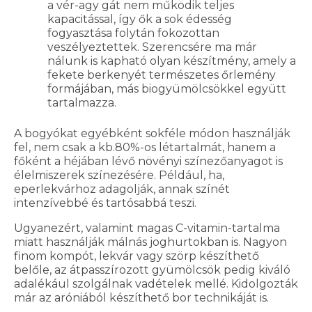
a vér-agy gát nem működik teljes
kapacitással, így ők a sok édesség
fogyasztása folytán fokozottan
veszélyeztettek. Szerencsére ma már
nálunk is kapható olyan készítmény, amely a
fekete berkenyét természetes őrlemény
formájában, más biogyümölcsökkel együtt
tartalmazza.
A bogyókat egyébként sokféle módon használják
fel, nem csak a kb.80%-os létartalmát, hanem a
főként a héjában lévő növényi színezőanyagot is
élelmiszerek színezésére. Például, ha,
eperlekvárhoz adagolják, annak színét
intenzívebbé és tartósabbá teszi.
Ugyanezért, valamint magas C-vitamin-tartalma
miatt használják málnás joghurtokban is. Nagyon
finom kompót, lekvár vagy szörp készíthető
belőle, az átpasszírozott gyümölcsök pedig kiváló
adalékául szolgálnak vadételek mellé. Kidolgozták
már az aróniából készíthető bor technikáját is.