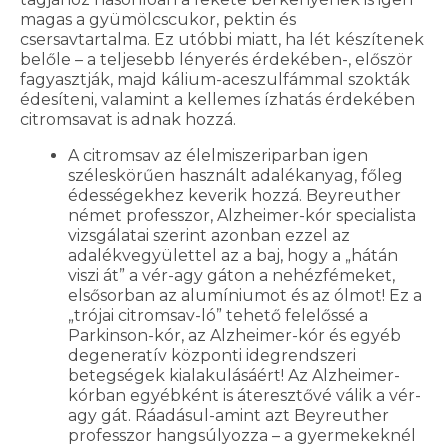
magas a gyümölcscukor, pektin és
csersavtartalma. Ez utóbbi miatt, ha lét készítenek
belőle – a teljesebb lényerés érdekében-, először
fagyasztják, majd kálium-aceszulfámmal szokták
édesíteni, valamint a kellemes ízhatás érdekében
citromsavat is adnak hozzá.
A citromsav az élelmiszeriparban igen
széleskörűen használt adalékanyag, főleg
édességekhez keverik hozzá. Beyreuther
német professzor, Alzheimer-kór specialista
vizsgálatai szerint azonban ezzel az
adalékvegyülettel az a baj, hogy a „hátán
viszi át” a vér-agy gáton a nehézfémeket,
elsősorban az alumíniumot és az ólmot! Ez a
„trójai citromsav-ló” tehető felelőssé a
Parkinson-kór, az Alzheimer-kór és egyéb
degeneratív központi idegrendszeri
betegségek kialakulásáért! Az Alzheimer-
kórban egyébként is áteresztővé válik a vér-
agy gát. Ráadásul-amint azt Beyreuther
professzor hangsúlyozza – a gyermekeknél