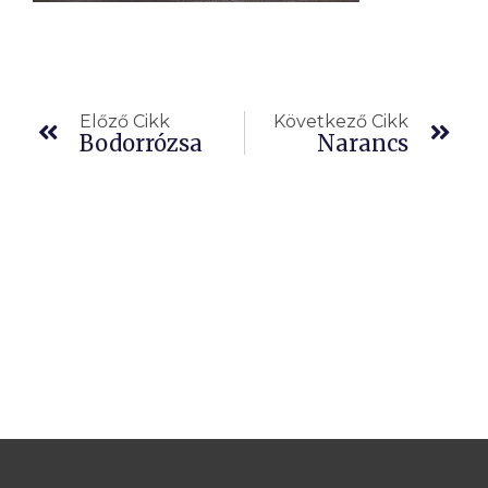
Előző
Köv
Előző Cikk
Következő Cikk
Bodorrózsa
Narancs