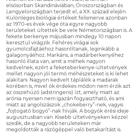
elsősorban Skandináviában, Oroszországban és
Lengyelországban terjedt el, a XX. század elején.
Különleges biológiai értékeit felismerve azonban
az 1970-es évek vége óta egyre nagyobb
területeket ültettek be vele Németországban is. A
fekete berkenye májusban mindegy 10 napon
keresztül virágzik. Fehéres virágai sok
gyümölcsfajtáéhoz hasonlítanak, leginkább a
galagonyáéhoz. Markáns, a madárberkenyéhez
hasonló illata van, amit a méhek nagyon
kedvelnek, ezért a feketeberkenye-ültetvények
mellet nagyon jól termő méhészeteket is ki lehet
alakítani. Nagyon kedvelt táplálék a madarak
körében is, mivel ők érdekes módon nem érzik azt
az összehúzó (adstringens) ízt, amely miatt az
arónia nyersen nem igazán fogyasztható, és ami
miatt az angolszászok „chokeberry”-nek, vagyis
„fojtogató bogyó”-nak hívják. A bogyók érési ideje
augusztusban van. Kisebb ültetvényeken kézzel
szedik, de a nagyobb területeken már
megoldották a rázógéppel való betakarítást is.