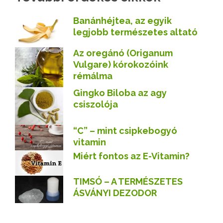
Banánhéjtea, az egyik
legjobb természetes altató
Az oregánó (Origanum
Vulgare) kórokozóink
rémálma
Gingko Biloba az agy
csiszolója
“C” – mint csipkebogyó
vitamin
Miért fontos az E-Vitamin?
TIMSÓ – A TERMÉSZETES
ÁSVÁNYI DEZODOR