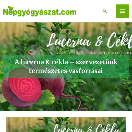
Skip
to
Főm
content
A lucerna & cékla – szervezetünk
természetes vasforrásai