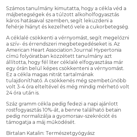
Számos tanulmány kimutatta, hogy a cékla véd a
májbetegségek és a túlzott alkoholfogyasztás
káros hatásaival szemben, segít leküzdeni a
fehérje hiányt és kezelhető vele a cukorbetegség.
A céklalé csökkenti a vérnyomást, segít megelőzni
a szív- és érrendszeri megbetegedéseket is. Az
American Heart Association Journal Hypertonia
című folyóiratban közzétett tanulmány azt
állította, hogy fél liter céklalé elfogyasztása már
egy órán belül képes csökkenteni a vérnyomást.
Ez a cékla magas nitrát tartalmának
tulajdonítható. A csökkenés még szembetűnőbb
volt 3-4 óra elteltével és még mindig mérhető volt
24 óra után is.
Száz gramm cékla pedig fedezi a napi ajánlott
rostfogyasztás 10%-át, a benne található betain
pedig normalizálja a gyomorsav-szekréciót és
támogatja a máj működését.
Birtalan Katalin: Természetgyógyász