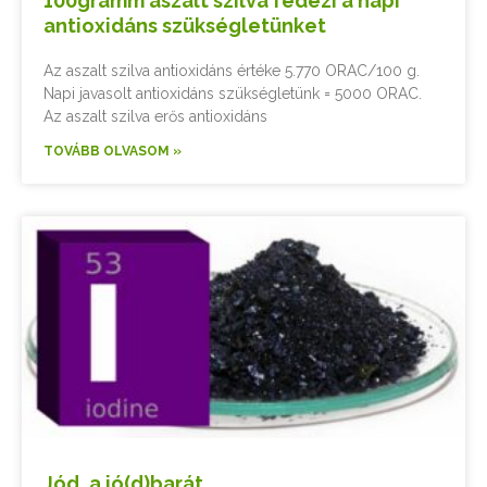
100gramm aszalt szilva fedezi a napi
antioxidáns szükségletünket
Az aszalt szilva antioxidáns értéke 5.770 ORAC/100 g.
Napi javasolt antioxidáns szükségletünk = 5000 ORAC.
Az aszalt szilva erős antioxidáns
TOVÁBB OLVASOM »
Jód, a jó(d)barát