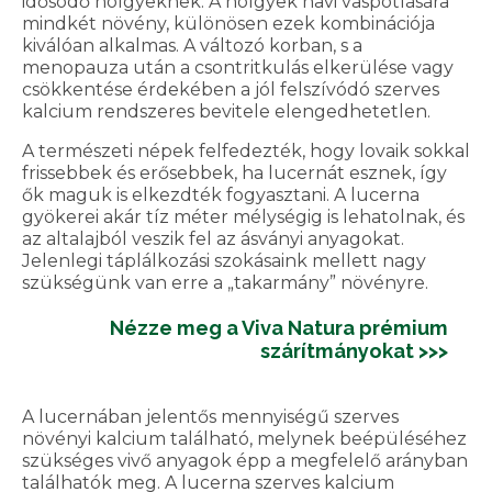
idősödő hölgyeknek. A hölgyek havi vaspótlására
mindkét növény, különösen ezek kombinációja
kiválóan alkalmas. A változó korban, s a
menopauza után a csontritkulás elkerülése vagy
csökkentése érdekében a jól felszívódó szerves
kalcium rendszeres bevitele elengedhetetlen.
A természeti népek felfedezték, hogy lovaik sokkal
frissebbek és erősebbek, ha lucernát esznek, így
ők maguk is elkezdték fogyasztani. A lucerna
gyökerei akár tíz méter mélységig is lehatolnak, és
az altalajból veszik fel az ásványi anyagokat.
Jelenlegi táplálkozási szokásaink mellett nagy
szükségünk van erre a „takarmány” növényre.
Nézze meg a Viva Natura prémium
szárítmányokat >>>
A lucernában jelentős mennyiségű szerves
növényi kalcium található, melynek beépüléséhez
szükséges vivő anyagok épp a megfelelő arányban
találhatók meg. A lucerna szerves kalcium