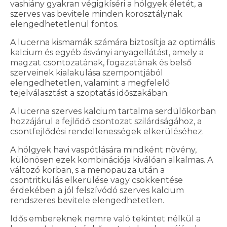
vashiány gyakran végigkíséri a hölgyek életét, a
szerves vas bevitele minden korosztálynak
elengedhetetlenül fontos.
A lucerna kismamák számára biztosítja az optimális
kalcium és egyéb ásványi anyagellátást, amely a
magzat csontozatának, fogazatának és belső
szerveinek kialakulása szempontjából
elengedhetetlen, valamint a megfelelő
tejelválasztást a szoptatás időszakában.
A lucerna szerves kalcium tartalma serdülőkorban
hozzájárul a fejlődő csontozat szilárdságához, a
csontfejlődési rendellenességek elkerüléséhez.
A hölgyek havi vaspótlására mindként növény,
különösen ezek kombinációja kiválóan alkalmas. A
változó korban, s a menopauza után a
csontritkulás elkerülése vagy csökkentése
érdekében a jól felszívódó szerves kalcium
rendszeres bevitele elengedhetetlen.
Idős embereknek nemre való tekintet nélkül a