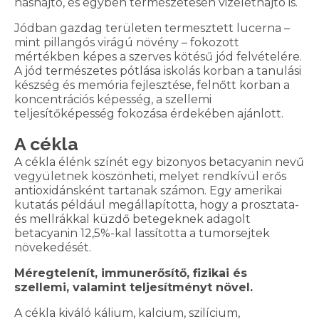
hashajtó, és egyben természetesen vizelethajtó is.
Jódban gazdag területen termesztett lucerna –
mint pillangós virágú növény – fokozott
mértékben képes a szerves kötésű jód felvételére.
A jód természetes pótlása iskolás korban a tanulási
készség és memória fejlesztése, felnőtt korban a
koncentrációs képesség, a szellemi
teljesítőképesség fokozása érdekében ajánlott.
A cékla
A cékla élénk színét egy bizonyos betacyanin nevű
vegyületnek köszönheti, melyet rendkívül erős
antioxidánsként tartanak számon. Egy amerikai
kutatás például megállapította, hogy a prosztata-
és mellrákkal küzdő betegeknek adagolt
betacyanin 12,5%-kal lassította a tumorsejtek
növekedését.
Méregtelenít, immunerősítő, fizikai és
szellemi, valamint teljesítményt növel.
A cékla kiváló kálium, kalcium, szilícium,