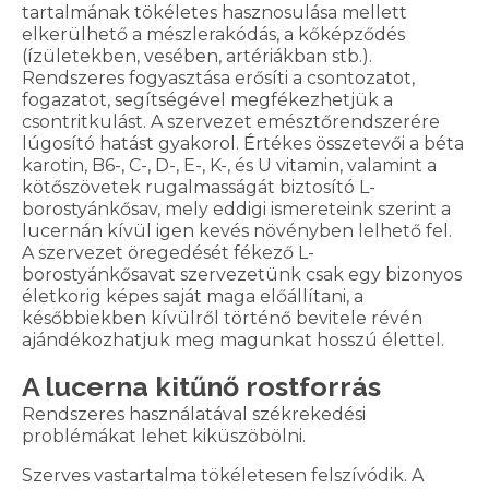
tartalmának tökéletes hasznosulása mellett
elkerülhető a mészlerakódás, a kőképződés
(ízületekben, vesében, artériákban stb.).
Rendszeres fogyasztása erősíti a csontozatot,
fogazatot, segítségével megfékezhetjük a
csontritkulást. A szervezet emésztőrendszerére
lúgosító hatást gyakorol. Értékes összetevői a béta
karotin, B6-, C-, D-, E-, K-, és U vitamin, valamint a
kötőszövetek rugalmasságát biztosító L-
borostyánkősav, mely eddigi ismereteink szerint a
lucernán kívül igen kevés növényben lelhető fel.
A szervezet öregedését fékező L-
borostyánkősavat szervezetünk csak egy bizonyos
életkorig képes saját maga előállítani, a
későbbiekben kívülről történő bevitele révén
ajándékozhatjuk meg magunkat hosszú élettel.
A lucerna kitűnő rostforrás
Rendszeres használatával székrekedési
problémákat lehet kiküszöbölni.
Szerves vastartalma tökéletesen felszívódik. A