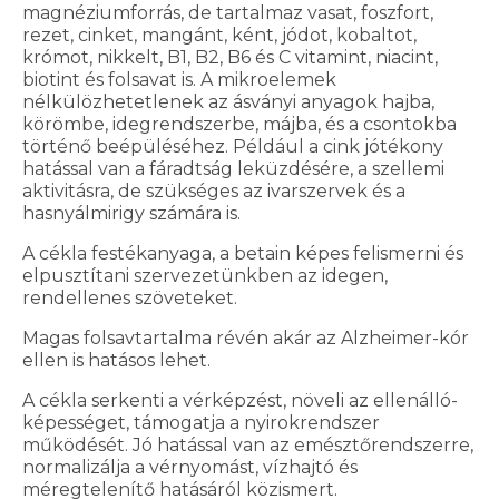
magnéziumforrás, de tartalmaz vasat, foszfort,
rezet, cinket, mangánt, ként, jódot, kobaltot,
krómot, nikkelt, B1, B2, B6 és C vitamint, niacint,
biotint és folsavat is. A mikroelemek
nélkülözhetetlenek az ásványi anyagok hajba,
körömbe, idegrendszerbe, májba, és a csontokba
történő beépüléséhez. Például a cink jótékony
hatással van a fáradtság leküzdésére, a szellemi
aktivitásra, de szükséges az ivarszervek és a
hasnyálmirigy számára is.
A cékla festékanyaga, a betain képes felismerni és
elpusztítani szervezetünkben az idegen,
rendellenes szöveteket.
Magas folsavtartalma révén akár az Alzheimer-kór
ellen is hatásos lehet.
A cékla serkenti a vérképzést, növeli az ellenálló-
képességet, támogatja a nyirokrendszer
működését. Jó hatással van az emésztőrendszerre,
normalizálja a vérnyomást, vízhajtó és
méregtelenítő hatásáról közismert.