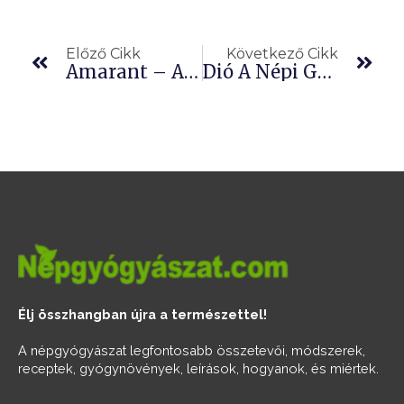
Előző
Köv
Előző Cikk
Következő Cikk
Amarant – Az Élet Biogabonája
Dió A Népi Gyógyászatban
Élj összhangban újra a természettel!
A népgyógyászat legfontosabb összetevői, módszerek,
receptek, gyógynövények, leírások, hogyanok, és miértek.