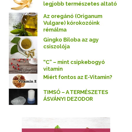
legjobb természetes altató
Az oregánó (Origanum
Vulgare) kórokozóink
rémálma
Gingko Biloba az agy
csiszolója
“C” – mint csipkebogyó
vitamin
Miért fontos az E-Vitamin?
TIMSÓ – A TERMÉSZETES
ÁSVÁNYI DEZODOR