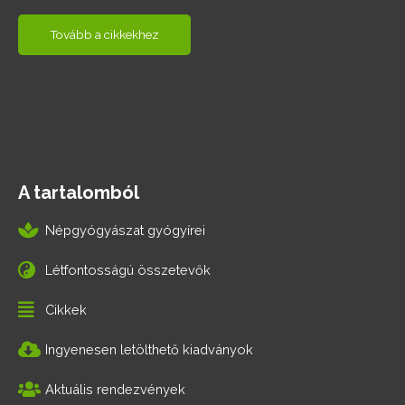
Tovább a cikkekhez
A tartalomból
Népgyógyászat gyógyírei
Létfontosságú összetevők
Cikkek
Ingyenesen letölthető kiadványok
Aktuális rendezvények