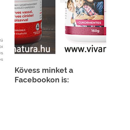
zú
bi
és
es
Kövess minket a
Facebookon is: