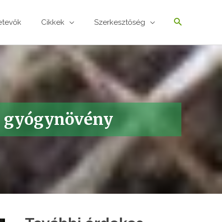
etevők
Cikkek
Szerkesztőség
s gyógynövény