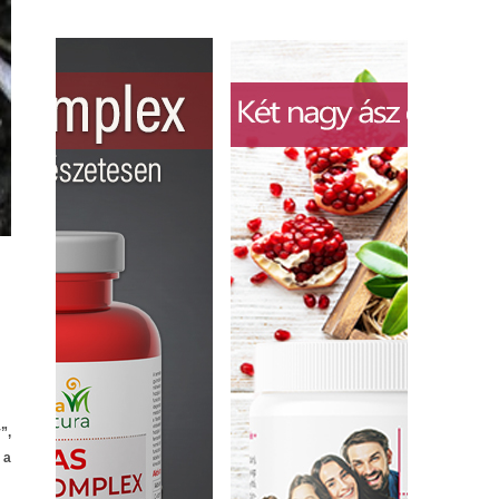
”,
 a