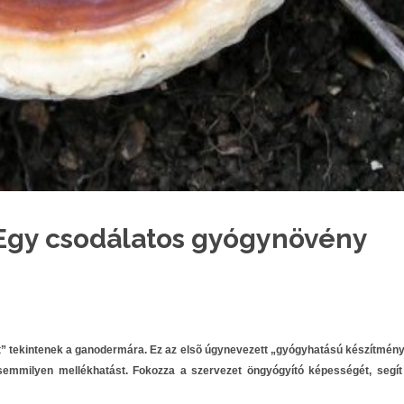
gy csodálatos gyógynövény
 tekintenek a ganodermára. Ez az elsõ úgynevezett „gyógyhatású készítmény
mmilyen mellékhatást. Fokozza a szervezet öngyógyító képességét, segít