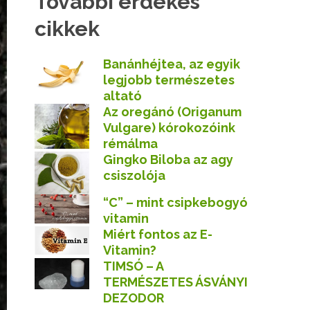
További érdekes
cikkek
Banánhéjtea, az egyik
legjobb természetes
altató
Az oregánó (Origanum
Vulgare) kórokozóink
rémálma
Gingko Biloba az agy
csiszolója
“C” – mint csipkebogyó
vitamin
Miért fontos az E-
Vitamin?
TIMSÓ – A
TERMÉSZETES ÁSVÁNYI
DEZODOR