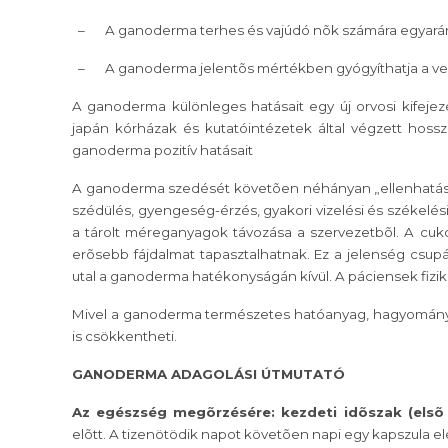
–
A ganoderma terhes és vajúdó nõk számára egyará
–
A ganoderma jelentõs mértékben gyógyíthatja a v
A ganoderma különleges hatásait egy új orvosi kifejezés
japán kórházak és kutatóintézetek által végzett hos
ganoderma pozitív hatásait
A ganoderma szedését követõen néhányan „ellenhatások
szédülés, gyengeség-érzés, gyakori vizelési és székelési 
a tárolt méreganyagok távozása a szervezetbõl. A cu
erõsebb fájdalmat tapasztalhatnak. Ez a jelenség csup
utal a ganoderma hatékonyságán kívül. A páciensek fizi
Mivel a ganoderma természetes hatóanyag, hagyományo
is csökkentheti.
GANODERMA ADAGOLÁSI ÚTMUTATÓ
Az egészség megõrzésére: kezdeti idõszak (elsõ 
elõtt. A tizenötödik napot követõen napi egy kapszula e