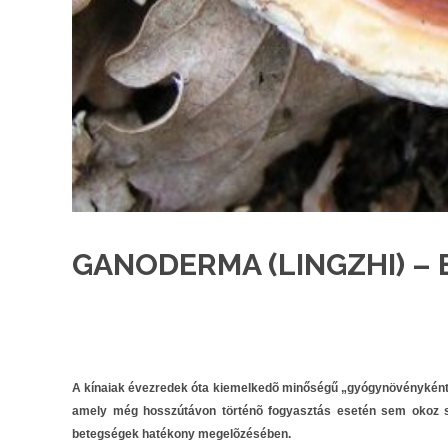
GANODERMA (LINGZHI) – E
A kínaiak évezredek óta kiemelkedõ minőségű „gyógynövényként”
amely még hosszútávon történõ fogyasztás esetén sem okoz se
betegségek hatékony megelõzésében.