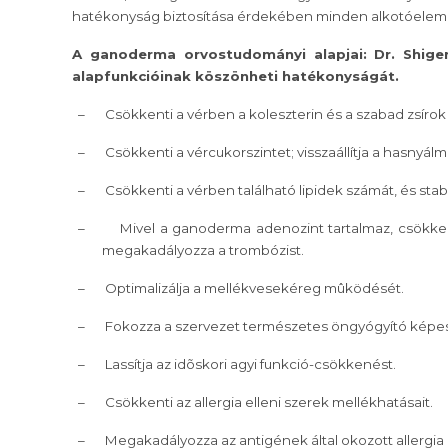
hatékonyság biztosítása érdekében minden alkotóelemet
A ganoderma orvostudományi alapjai: Dr. Shiger
alapfunkcióinak köszönheti hatékonyságát.
–
Csökkenti a vérben a koleszterin és a szabad zsíro
–
Csökkenti a vércukorszintet; visszaállítja a hasnyál
–
Csökkenti a vérben található lipidek számát, és stab
–
Mivel a ganoderma adenozint tartalmaz, csökke
megakadályozza a trombózist.
–
Optimalizálja a mellékvesekéreg mûködését.
–
Fokozza a szervezet természetes öngyógyító képe
–
Lassítja az idõskori agyi funkció-csökkenést.
–
Csökkenti az allergia elleni szerek mellékhatásait.
–
Megakadályozza az antigének által okozott allergia k