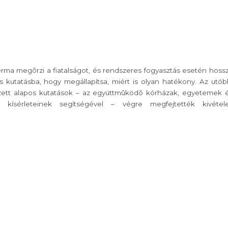
ma megõrzi a fiatalságot, és rendszeres fogyasztás esetén hoss
 kutatásba, hogy megállapítsa, miért is olyan hatékony. Az utób
zett alapos kutatások – az együttmûködõ kórházak, egyetemek 
ai kísérleteinek segítségével – végre megfejtették kivétel