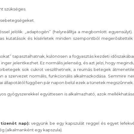
nt szükséges.
esebetegségeket.
sel jelölik: „adaptogén” (helyreállítja a megbomlott egyensúlyt).
szas kutatások és kísérletek minden szempontból megerõsítették
at” tapasztalhatnak, különösen a fogyasztás kezdeti idõszakába
inger jelentkezhet. Ez normális jelenség, és azt jelzi, hogy megindu
korbetegek sok cukrot veszíthetnek, a reumás betegek átmenetil
án a szervezet normális, funkcionális alkalmazkodása. Semmire n
kai állapotától függõen pár napon belül ezek a tünetek megszûnnek.
s gyógyszerekkel együttesen is alkalmazható, azok mellékhatása
tizenöt nap):
vegyünk be egy kapszulát reggel és egyet lefekv
lég (alkalmanként egy kapszula).