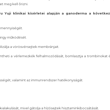
 meg kell õrizni.
u Yuji klinikai kísérletei alapján a ganoderma a követke
k mennyiségét.
mirigy mûködését.
ilizálja a vörösvérsejtek membránjait.
ntheti a vérlemezkék felhalmozódását, bomlasztja a trombinokat 
sségét, valamint az immunrendszer hatékonyságát.
ialakulását, mivel gátolja a hízósejtek hisztaminkibocsátását.