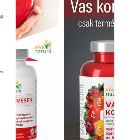
zõ
és