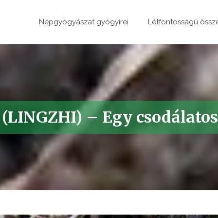
Népgyógyászat gyógyírei
Létfontosságú össz
INGZHI) – Egy csodálato