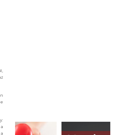
t,
az
án
ge
y:
 a
 a