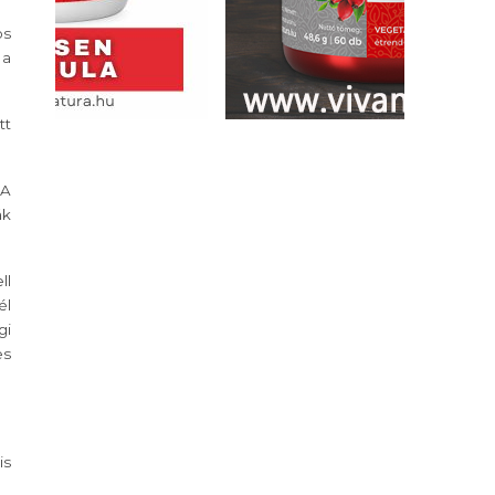
os
 a
tt
 A
ák
ll
él
gi
es
is