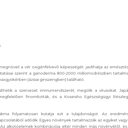
.
megnöveli a vér oxigénfelvevõ képességét; javíthatja az emésztés
kutatásai szerint a ganoderma 800-2000 milliomodrészben tartalm
axgyökérben (ázsiai ginszengben) található.
thetik a szervezet immunrendszerét, megölik a vírusokat. Jap
z megfelelõen finomították, és a Koseisho Egészségügyi Részle
kma folyamatosan kutatja ezt a tulajdonságot. Az eredmén
apcsolatából adódik. Egyes növények tartalmazzák az egyiket vagy
Az alkotóelemek kombinációja eltér minden más növényétõl, és