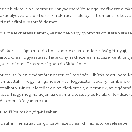
 és blokkolja a tumorsejtek anyagcseréjét. Megakadályozza a rák
kadályozza a trombózis kialakulását, feloldja a trombint, fokozza
 rák által okozott fájdalmat.
ia mellékhatásait emlõ-, vastagbél- vagy gyomorrákmûtéten átese
sökkenti a fájdalmat és hosszabb élettartam lehetõségét nyújtja.
tozik, és fogyasztását hatékony rákkezelési módszerként tartj
n, Kanadában, Oroszországban és Skóciában.
imalizálja az emésztõrendszer mûködését. Elhízás miatt nem ke
nk rámutattak, hogy a ganodermát fogyasztó sovány emberekn
asztalható. Nincs jelentõsége az életkornak, a nemnek, az egészsé
eszi, hogy megmaradjon az optimális testsúly és külalak. Rendszer
 és lebontó folyamatokat.
ületi fájdalmak gyógyításában.
ául a menstruációs görcsök, szédülés, klimax stb. kezelésében 