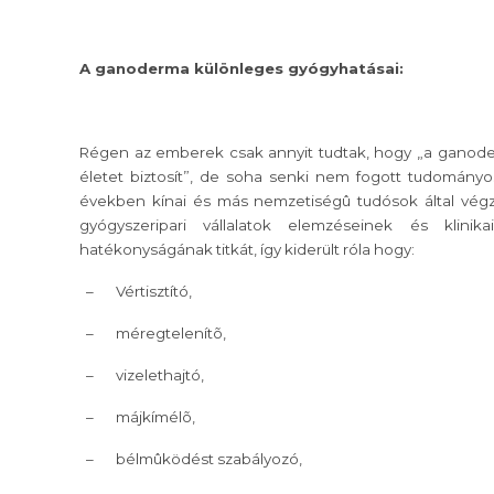
A ganoderma különleges gyógyhatásai:
Régen az emberek csak annyit tudtak, hogy „a ganoder
életet biztosít”, de soha senki nem fogott tudományos
években kínai és más nemzetiségû tudósok által vég
gyógyszeripari vállalatok elemzéseinek és klinik
hatékonyságának titkát, így kiderült róla hogy:
–
Vértisztító,
–
méregtelenítõ,
–
vizelethajtó,
–
májkímélõ,
–
bélmûködést szabályozó,