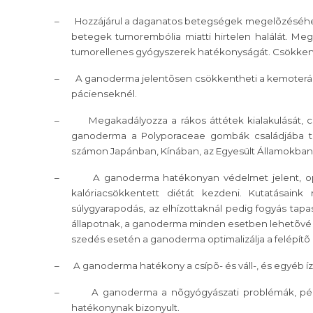
–
Hozzájárul a daganatos betegségek megelõzéséhez
betegek tumorembólia miatti hirtelen halálát. Mega
tumorellenes gyógyszerek hatékonyságát. Csökkenti a
–
A ganoderma jelentõsen csökkentheti a kemoteráp
pácienseknél.
–
Megakadályozza a rákos áttétek kialakulását, c
ganoderma a Polyporaceae gombák családjába tar
számon Japánban, Kínában, az Egyesült Államokba
–
A ganoderma hatékonyan védelmet jelent, opt
kalóriacsökkentett diétát kezdeni. Kutatásai
súlygyarapodás, az elhízottaknál pedig fogyás tap
állapotnak, a ganoderma minden esetben lehetõvé t
szedés esetén a ganoderma optimalizálja a felépítõ
–
A ganoderma hatékony a csípõ- és váll-, és egyéb íz
–
A ganoderma a nõgyógyászati problémák, péld
hatékonynak bizonyult.