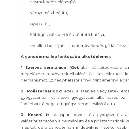
–
szívmûködést elõsegítõ,
–
vérnyomás-beállító,
–
nyugtató-,
–
köhögéscsökkentõ és köptetõ hatású,
–
emellett hozzájárul a tumornövekedés gátlásához is
A ganoderma legfontosabb alkotóelemei:
1. Szerves germánium (Ge):
akár másfélszeresére is 
megelõzheti a szövetek elhalását. Dr. Kazuhiko Asai 
germániumot. Ez négy-hatszor annyi, mint amennyi a pan
2. Poliszacharidok:
ezek a szerves vegyületek erõsí
gyógyszeripari vállalatok gyógyászati alkalmazásho
Japánban támogatott gyógyszernek nyilvánította.
3. Keserû íz.
A japán orvos- és gyógyszerészsza
valószínûsíthetõen a germánium és a poliszacharidok k
másikat, de a ganoderma mindegyiknél hatékonyabb. 