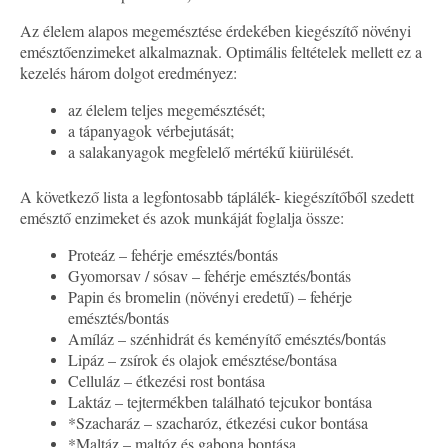
Az élelem alapos megemésztése érdekében kiegészítő növényi
emésztőenzimeket alkalmaznak. Optimális feltételek mellett ez a
kezelés három dolgot eredményez:
az élelem teljes megemésztését;
a tápanyagok vérbejutását;
a salakanyagok megfelelő mértékű kiürülését.
A következő lista a legfontosabb táplálék- kiegészítőből szedett
emésztő enzimeket és azok munkáját foglalja össze:
Proteáz – fehérje emésztés/bontás
Gyomorsav / sósav – fehérje emésztés/bontás
Papin és bromelin (növényi eredetű) – fehérje
emésztés/bontás
Amíláz – szénhidrát és keményítő emésztés/bontás
Lipáz – zsírok és olajok emésztése/bontása
Celluláz – étkezési rost bontása
Laktáz – tejtermékben található tejcukor bontása
*Szacharáz – szacharóz, étkezési cukor bontása
*Maltáz – maltóz és gabona bontása