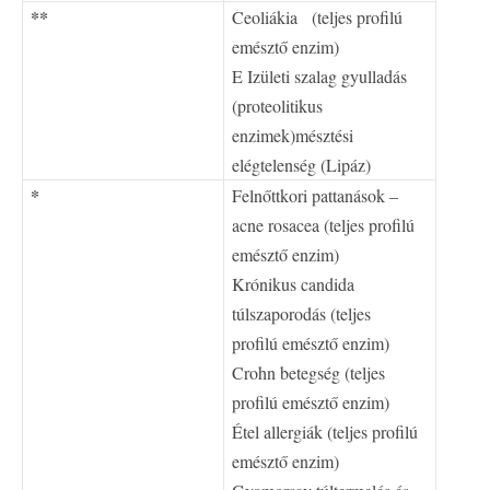
**
Ceoliákia (teljes profilú
emésztő enzim)
E
Izületi szalag gyulladás
(proteolitikus
enzimek)mésztési
elégtelenség (Lipáz)
*
Felnőttkori pattanások –
acne rosacea (teljes profilú
emésztő enzim)
Krónikus candida
túlszaporodás (teljes
profilú emésztő enzim)
Crohn betegség (teljes
profilú emésztő enzim)
Étel allergiák (teljes profilú
emésztő enzim)