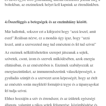
boltokban, az enzimeknek helyet kell kapniuk az étrendünkben.
4.
Összefüggés a betegségek és az enzimhiány között.
Már hallottuk,
sokszor ezt a kifejezést
hogy “azzá leszel, amit
eszel”.
Reálisan nézve, ez a mondás úgy igaz, hogy “azzá
leszel, amit a szervezeted meg tud emészteni és fel tud szívni”
Az enzimek nélkülözhetetlen szerepet játszanak a sejtek,
szövetek, csont, izom és szervek működésében, azok energia
ellátásában, és az emésztésben is. Enzimek szabályozzák az
energiaszintünket, az immunrendszerünk válaszképességét, a
gyulladás szintjét és a szervezet azon képességét, hogy az ételt
az emésztés során megfelelő formájúvá tegye és a tápanyagokat
fel tudja szívni.
Ehhez hozzájön a szív és érrendszer, és az ízületek egészségi
állapota, valamint a rákos sejtek felismerése, közömbösítése és