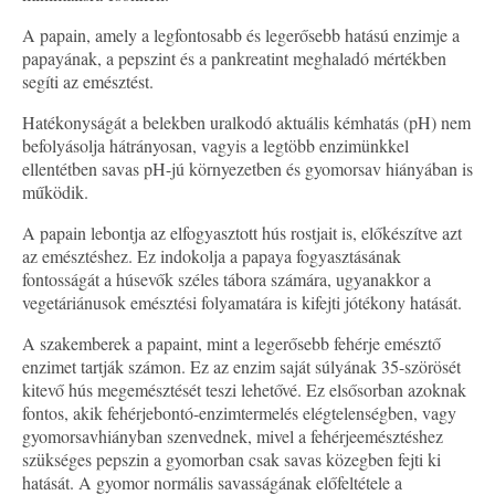
A papain, amely a legfontosabb és legerősebb hatású enzimje a
papayának, a pepszint és a pankreatint meghaladó mértékben
segíti az emésztést.
Hatékonyságát a belekben uralkodó aktuális kémhatás (pH) nem
befolyásolja hátrányosan, vagyis a legtöbb enzimünkkel
ellentétben savas pH-jú környezetben és gyomorsav hiányában is
működik.
A papain lebontja az elfogyasztott hús rostjait is, előkészítve azt
az emésztéshez. Ez indokolja a papaya fogyasztásának
fontosságát a húsevők széles tábora számára, ugyanakkor a
vegetáriánusok emésztési folyamatára is kifejti jótékony hatását.
A szakemberek a papaint, mint a legerősebb fehérje emésztő
enzimet tartják számon. Ez az enzim saját súlyának 35-szörösét
kitevő hús megemésztését teszi lehetővé. Ez elsősorban azoknak
fontos, akik fehérjebontó-enzimtermelés elégtelenségben, vagy
gyomorsavhiányban szenvednek, mivel a fehérjeemésztéshez
szükséges pepszin a gyomorban csak savas közegben fejti ki
hatását. A gyomor normális savasságának előfeltétele a