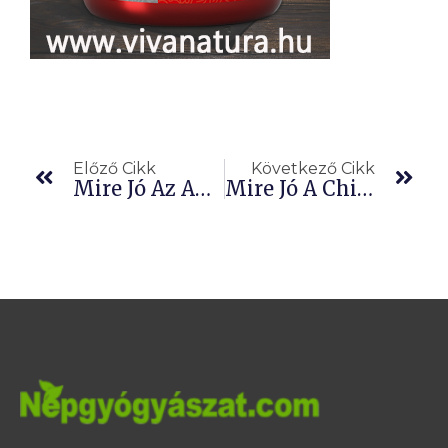
Előző
Köv
Előző Cikk
Következő Cikk
Mire Jó Az ANGELIKA (Archangelica Officinalis)?
Mire Jó A Chilipaprika Kivonat?