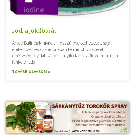
Jód, a jó(d)barát
Árvay Bálintnak hívnak. Hosszú évekkel ezelőtt saját
életemben és családunkban felmerült összetett
egészségügyi kihívások irányították rá a figyelmemet a
funkcionális
TOVÁBB OLVASOM »