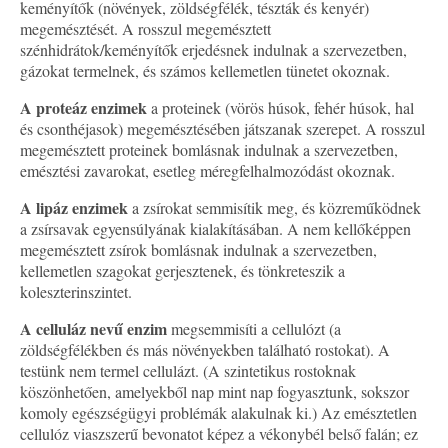
keményítők (növények, zöldségfélék, tészták és kenyér)
megemésztését. A rosszul megemésztett
szénhidrátok/keményítők erjedésnek indulnak a szervezetben,
gázokat termelnek, és számos kellemetlen tünetet okoznak.
A proteáz enzimek
a proteinek (vörös húsok, fehér húsok, hal
és csonthéjasok) megemésztésében játszanak szerepet. A rosszul
megemésztett proteinek bomlásnak indulnak a szervezetben,
emésztési zavarokat, esetleg méregfelhalmozódást okoznak.
A lipáz enzimek
a zsírokat semmisítik meg, és közreműködnek
a zsírsavak egyensúlyának kialakításában. A nem kellőképpen
megemésztett zsírok bomlásnak indulnak a szervezetben,
kellemetlen szagokat gerjesztenek, és tönkreteszik a
koleszterinszintet.
A celluláz nevű enzim
megsemmisíti a cellulózt (a
zöldségfélékben és más növényekben található rostokat). A
testünk nem termel cellulázt. (A szintetikus rostoknak
köszönhetően, amelyekből nap mint nap fogyasztunk, sokszor
komoly egészségügyi problémák alakulnak ki.) Az emésztetlen
cellulóz viaszszerű bevonatot képez a vékonybél belső falán; ez