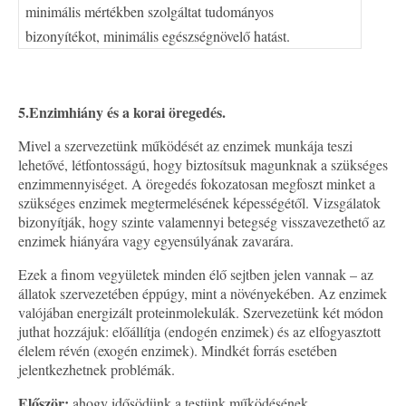
minimális mértékben szolgáltat tudományos
bizonyítékot, minimális egészségnövelő hatást.
5.
Enzimhiány és a korai öregedés.
Mivel a szervezetünk működését az enzimek munkája teszi
lehetővé, létfontosságú, hogy biztosítsuk magunknak a szükséges
enzimmennyiséget. A öregedés fokozatosan megfoszt minket a
szükséges enzimek megtermelésének képességétől. Vizsgálatok
bizonyítják, hogy szinte valamennyi betegség visszavezethető az
enzimek hiányára vagy egyensúlyának zavarára.
Ezek a finom vegyületek minden élő sejtben jelen vannak – az
állatok szervezetében éppúgy, mint a növényekében. Az enzimek
valójában energizált proteinmolekulák. Szervezetünk két módon
juthat hozzájuk: előállítja (endogén enzimek) és az elfogyasztott
élelem révén (exogén enzimek). Mindkét forrás esetében
jelentkezhetnek problémák.
Először:
ahogy idősödünk a testünk működésének