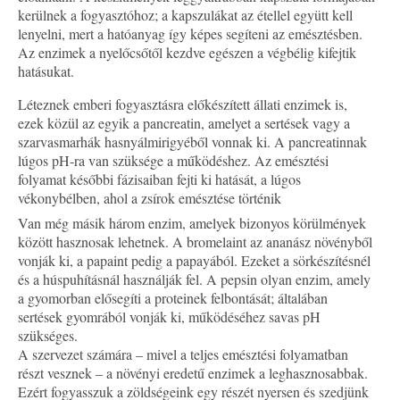
kerülnek a fogyasztóhoz; a kapszulákat az étellel együtt kell
lenyelni, mert a hatóanyag így képes segíteni az emésztésben.
Az enzimek a nyelőcsőtől kezdve egészen a végbélig kifejtik
hatásukat.
Léteznek emberi fogyasztásra előkészített állati enzimek is,
ezek közül az egyik a pancreatin, amelyet a sertések vagy a
szarvasmarhák hasnyálmirigyéből vonnak ki. A pancreatinnak
lúgos pH-ra van szüksége a működéshez. Az emésztési
folyamat későbbi fázisaiban fejti ki hatását, a lúgos
vékonybélben, ahol a zsírok emésztése történik
Van még másik három enzim, amelyek bizonyos körülmények
között hasznosak lehetnek. A bromelaint az ananász növényből
vonják ki, a papaint pedig a papayából. Ezeket a sörkészítésnél
és a húspuhításnál használják fel. A pepsin olyan enzim, amely
a gyomorban elősegíti a proteinek felbontását; általában
sertések gyomrából vonják ki, működéséhez savas pH
szükséges.
A szervezet számára – mivel a teljes emésztési folyamatban
részt vesznek – a növényi eredetű enzimek a leghasznosabbak.
Ezért fogyasszuk a zöldségeink egy részét nyersen és szedjünk