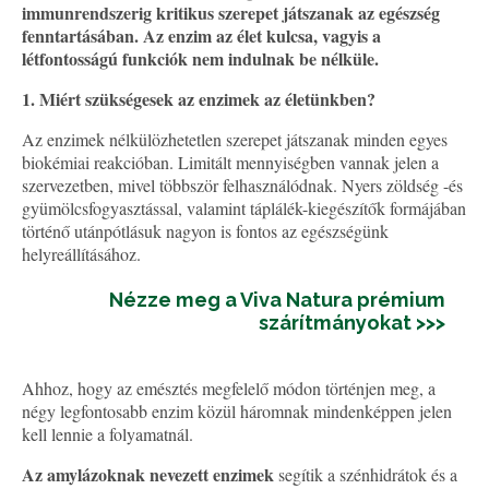
immunrendszerig kritikus szerepet játszanak az egészség
fenntartásában. Az enzim az élet kulcsa, vagyis a
létfontosságú funkciók nem indulnak be nélküle.
1.
Miért szükségesek az enzimek az életünkben?
Az enzimek nélkülözhetetlen szerepet játszanak minden egyes
biokémiai reakcióban. Limitált mennyiségben vannak jelen a
szervezetben, mivel többször felhasználódnak. Nyers zöldség -és
gyümölcsfogyasztással, valamint táplálék-kiegészítők formájában
történő utánpótlásuk nagyon is fontos az egészségünk
helyreállításához.
Nézze meg a Viva Natura prémium
szárítmányokat >>>
Ahhoz, hogy az emésztés megfelelő módon történjen meg, a
négy legfontosabb enzim közül háromnak mindenképpen jelen
kell lennie a folyamatnál.
Az amylázoknak nevezett enzimek
segítik a szénhidrátok és a