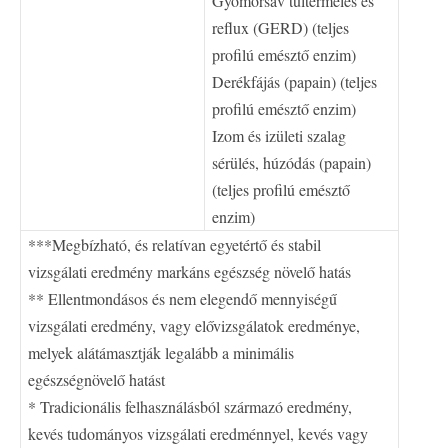
Gyomorsav túltermelés és
reflux (GERD) (teljes
profilú emésztő enzim)
Derékfájás (papain) (teljes
profilú emésztő enzim)
Izom és izületi szalag
sérülés, húzódás (papain)
(teljes profilú emésztő
enzim)
***Megbízható, és relatívan egyetértő és stabil
vizsgálati eredmény markáns egészség növelő hatás
** Ellentmondásos és nem elegendő mennyiségű
vizsgálati eredmény, vagy elővizsgálatok eredménye,
melyek alátámasztják legalább a minimális
egészségnövelő hatást
* Tradicionális felhasználásból származó eredmény,
kevés tudományos vizsgálati eredménnyel, kevés vagy