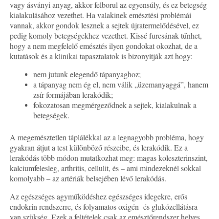
vagy ásványi anyag, akkor felborul az egyensúly, és ez betegség
kialakulásához vezethet. Ha valakinek emésztési problémái
vannak, akkor gondok lesznek a sejtek újratermelődésével, ez
pedig komoly betegségekhez vezethet. Kissé furcsának tűnhet,
hogy a nem megfelelő emésztés ilyen gondokat okozhat, de a
kutatások és a klinikai tapasztalatok is bizonyítják azt hogy:
nem jutunk elegendő tápanyaghoz;
a tápanyag nem ég el, nem válik „üzemanyaggá”, hanem
zsír formájában lerakódik;
fokozatosan megmérgeződnek a sejtek, kialakulnak a
betegségek.
A megemésztetlen táplálékkal az a legnagyobb probléma, hogy
gyakran átjut a test különböző részeibe, és lerakódik. Ez a
lerakódás több módon mutatkozhat meg: magas koleszterinszint,
kalciumfelesleg, arthritis, cellulit, és – ami mindezeknél sokkal
komolyabb – az artériák belsejében lévő lerakódás.
Az egészséges agyműködéshez egészséges idegekre, erős
endokrin rendszerre, és folyamatos oxigén- és glukózellátásra
van szükség. Ezek a feltételek csak az emésztőrendszer helyes