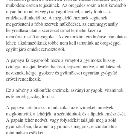
működése esetén teljesülnek. Az öregedés során a test kevesebb
olyan hormont és vegyi anyagot termel, amely fontos az
emlékezetfunkcióhoz. A megfelelő enzimek segítenek
megerősíteni a főbb szervek működését, az enzimegyensúly
helyreállása után a szervezet ismét termelni kezdi a
memóriafrissítő anyagokat. Az enzimkúra eredménye bámulatos
lehet; alkalmazóiknak többé nem kell tartaniuk az öregséggel
együtt járó emlékezetvesztéstől.
A papaya-fa legapróbb része a virágtól a gyümölcs húsáig
(virágja, magjai, levele, hajtásai, tejszerű nedve, amit latexnek
neveznek, kérge, gyökere és gyümölcse) egyaránt gyógyító
erővel rendelkezik.
Ez a növény a különféle enzimek, ásványi anyagok, vitaminok
és fehérjék gazdag forrása
A papaya tartalmazza mindazokat az enzimeket, amelyek
megkönnyítik a fehérjék, a szénhidrátok és a lipidek emésztését.
A papain fehér nedvét, vagy folyadékát találjuk meg a zöld
gyümölcsben, de amint a gyümölcs megérik, enzimtartalma
minimálisra csökken.