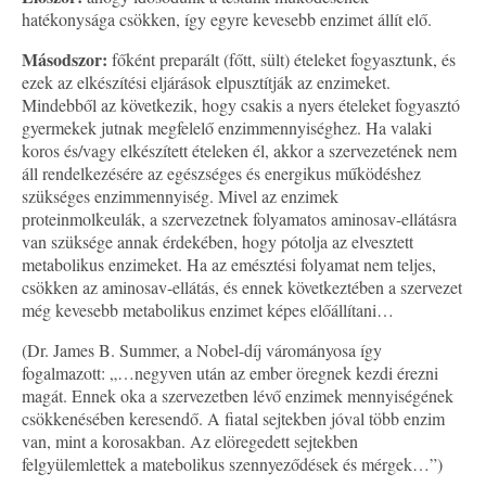
hatékonysága csökken, így egyre kevesebb enzimet állít elő.
Másodszor:
főként preparált (főtt, sült) ételeket fogyasztunk, és
ezek az elkészítési eljárások elpusztítják az enzimeket.
Mindebből az következik, hogy csakis a nyers ételeket fogyasztó
gyermekek jutnak megfelelő enzimmennyiséghez. Ha valaki
koros és/vagy elkészített ételeken él, akkor a szervezetének nem
áll rendelkezésére az egészséges és energikus működéshez
szükséges enzimmennyiség. Mivel az enzimek
proteinmolkeulák, a szervezetnek folyamatos aminosav-ellátásra
van szüksége annak érdekében, hogy pótolja az elvesztett
metabolikus enzimeket. Ha az emésztési folyamat nem teljes,
csökken az aminosav-ellátás, és ennek következtében a szervezet
még kevesebb metabolikus enzimet képes előállítani…
(Dr. James B. Summer, a Nobel-díj várományosa így
fogalmazott: „…negyven után az ember öregnek kezdi érezni
magát. Ennek oka a szervezetben lévő enzimek mennyiségének
csökkenésében keresendő. A fiatal sejtekben jóval több enzim
van, mint a korosakban. Az elöregedett sejtekben
felgyülemlettek a matebolikus szennyeződések és mérgek…”)