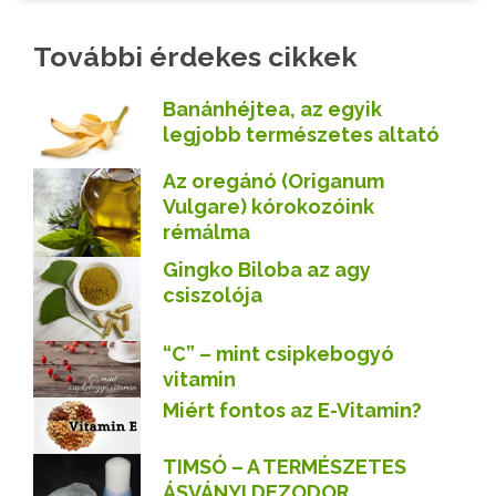
További érdekes cikkek
Banánhéjtea, az egyik
legjobb természetes altató
Az oregánó (Origanum
Vulgare) kórokozóink
rémálma
Gingko Biloba az agy
csiszolója
“C” – mint csipkebogyó
vitamin
Miért fontos az E-Vitamin?
TIMSÓ – A TERMÉSZETES
ÁSVÁNYI DEZODOR