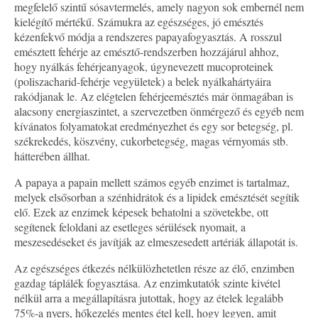
megfelelő szintű sósavtermelés, amely nagyon sok embernél nem
kielégítő mértékű. Számukra az egészséges, jó emésztés
kézenfekvő módja a rendszeres papayafogyasztás. A rosszul
emésztett fehérje az emésztő-rendszerben hozzájárul ahhoz,
hogy nyálkás fehérjeanyagok, úgynevezett mucoproteinek
(poliszacharid-fehérje vegyületek) a belek nyálkahártyáira
rakódjanak le. Az elégtelen fehérjeemésztés már önmagában is
alacsony energiaszintet, a szervezetben önmérgező és egyéb nem
kívánatos folyamatokat eredményezhet és egy sor betegség, pl.
székrekedés, köszvény, cukorbetegség, magas vérnyomás stb.
hátterében állhat.
A papaya a papain mellett számos egyéb enzimet is tartalmaz,
melyek elsősorban a szénhidrátok és a lipidek emésztését segítik
elő. Ezek az enzimek képesek behatolni a szövetekbe, ott
segítenek feloldani az esetleges sérülések nyomait, a
meszesedéseket és javítják az elmeszesedett artériák állapotát is.
Az egészséges étkezés nélkülözhetetlen része az élő, enzimben
gazdag táplálék fogyasztása. Az enzimkutatók szinte kivétel
nélkül arra a megállapításra jutottak, hogy az ételek legalább
75%-a nyers, hőkezelés mentes étel kell, hogy legyen, amit