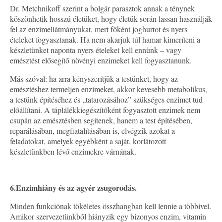
Dr. Metchnikoff szerint a bolgár parasztok annak a ténynek
köszönhetik hosszú életüket, hogy életük során lassan használják
fel az enzimellátmányukat, mert főként joghurtot és nyers
ételeket fogyasztanak. Ha nem akarjuk túl hamar kimeríteni a
készletünket naponta nyers ételeket kell ennünk – vagy
emésztést elősegítő növényi enzimeket kell fogyasztanunk.
Más szóval: ha arra kényszerítjük a testünket, hogy az
emésztéshez termeljen enzimeket, akkor kevesebb metabolikus,
a testünk építéséhez és „tatarozásához” szükséges enzimet tud
előállítani. A táplálékkiegészítőként fogyasztott enzimek nem
csupán az emésztésben segítenek, hanem a test építésében,
reparálásában, megfiatalításában is, elvégzik azokat a
feladatokat, amelyek egyébként a saját, korlátozott
készletünkben lévő enzimekre várnának.
6.
Enzimhiány és az agyér zsugorodás.
Minden funkciónak tökéletes összhangban kell lennie a többivel.
Amikor szervezetünkből hiányzik egy bizonyos enzim, vitamin