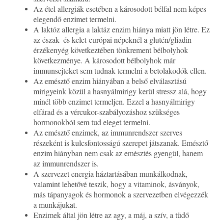
Az étel allergiák esetében a károsodott bélfal nem képes
elegendő enzimet termelni.
A laktóz allergia a laktáz enzim hiánya miatt jön létre. Ez
az észak- és kelet-európai népeknél a glutén/gliadin
érzékenyég következtében tönkrement bélbolyhok
következménye. A károsodott bélbolyhok már
immunsejteket sem tudnak termelni a betolakodók ellen.
Az emésztő enzim hiányában a belső elválasztású
mirigyeink közül a hasnyálmirigy kerül stressz alá, hogy
minél több enzimet termeljen. Ezzel a hasnyálmirigy
elfárad és a vércukor-szabályozáshoz szükséges
hormonokból sem tud eleget termelni.
Az emésztő enzimek, az immunrendszer szerves
részeként is kulcsfontosságú szerepet játszanak. Emésztő
enzim hiányban nem csak az emésztés gyengül, hanem
az immunrendszer is.
A szervezet energia háztartásában munkálkodnak,
valamint lehetővé teszik, hogy a vitaminok, ásványok,
más tápanyagok és hormonok a szervezetben elvégezzék
a munkájukat.
Enzimek által jön létre az agy, a máj, a szív, a tüdő