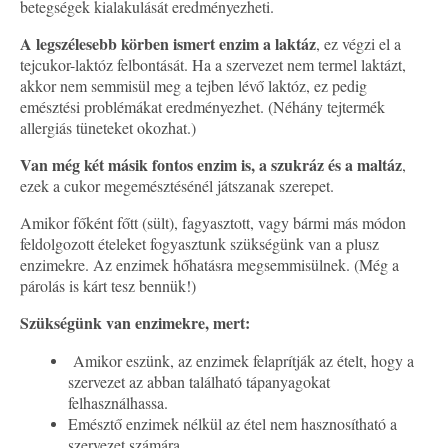
betegségek kialakulását eredményezheti.
A legszélesebb körben ismert enzim a laktáz
, ez végzi el a
tejcukor-laktóz felbontását. Ha a szervezet nem termel laktázt,
akkor nem semmisül meg a tejben lévő laktóz, ez pedig
emésztési problémákat eredményezhet. (Néhány tejtermék
allergiás tüneteket okozhat.)
Van még két másik fontos enzim is, a szukráz és a maltáz
,
ezek a cukor megemésztésénél játszanak szerepet.
Amikor főként főtt (sült), fagyasztott, vagy bármi más módon
feldolgozott ételeket fogyasztunk szükségünk van a plusz
enzimekre. Az enzimek hőhatásra megsemmisülnek. (Még a
párolás is kárt tesz bennük!)
Szükségünk van enzimekre, mert:
Amikor eszünk, az enzimek felaprítják az ételt, hogy a
szervezet az abban található tápanyagokat
felhasználhassa.
Emésztő enzimek nélkül az étel nem hasznosítható a
szervezet számára.