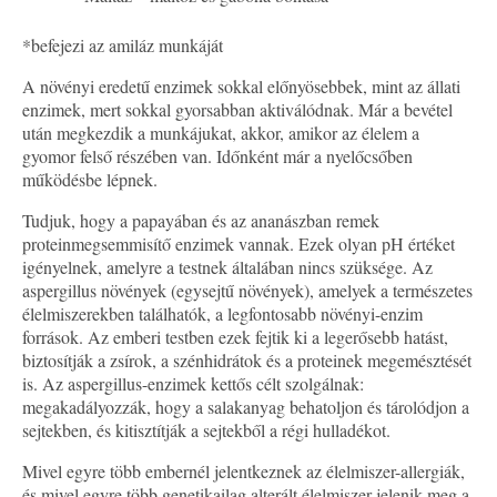
*befejezi az amiláz munkáját
A növényi eredetű enzimek sokkal előnyösebbek, mint az állati
enzimek, mert sokkal gyorsabban aktiválódnak. Már a bevétel
után megkezdik a munkájukat, akkor, amikor az élelem a
gyomor felső részében van. Időnként már a nyelőcsőben
működésbe lépnek.
Tudjuk, hogy a papayában és az ananászban remek
proteinmegsemmisítő enzimek vannak. Ezek olyan pH értéket
igényelnek, amelyre a testnek általában nincs szüksége. Az
aspergillus növények (egysejtű növények), amelyek a természetes
élelmiszerekben találhatók, a legfontosabb növényi-enzim
források. Az emberi testben ezek fejtik ki a legerősebb hatást,
biztosítják a zsírok, a szénhidrátok és a proteinek megemésztését
is. Az aspergillus-enzimek kettős célt szolgálnak:
megakadályozzák, hogy a salakanyag behatoljon és tárolódjon a
sejtekben, és kitisztítják a sejtekből a régi hulladékot.
Mivel egyre több embernél jelentkeznek az élelmiszer-allergiák,
és mivel egyre több genetikailag alterált élelmiszer jelenik meg a