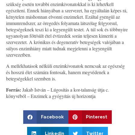
szükség esetén további enzimkivonatokkal is ki lehet/kell
egészíteni. Ennek hiányában a szervezet, ha egyáltalán képes rá,
kénytelen máshonnan elvonni enzimeket. Ezáltal gyengül az
immunrendszer, az öregedés folyamata látszólag felgyorsul,
betegségeknek teszi ki a legyengült testet. A túl sok és többnyire
ugyanolyan főtt/sült étel évtizedek során teljesen kimeríti a
szervezetet. A krónikus és degeneratív betegségek valójában a
súlyos enzimhiány miatt tudnak megjelenni a legyengült
szervezetben.
A mellékhatások nélküli enzimkivonatok nemcsak az egészség
és hosszú élet számára fontosak, hanem megvédenek a
betegségekkel szemben is.
Forrás:
Jakab István – Lúgosítás a kor-talanság útja c.
könyvéből – Enzimek a gyógyítás új horizontja
Facebook
Pinterest
LinkedIn
Twitter