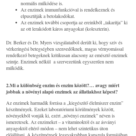
normális működése is.
A
z enzimek immunfunkcióval is rendelkeznek és
elpusztítják a betolakodókat.
Az enzimek további csoportja az ereinkből „takarítja” ki
az ott lerakódott káros anyagokat (koleszterin).
Dr. Berker és Dr. Myers vizsgálataiból derült ki, hogy szív és
vérkeringési betegségben szenvedőknek, magas vérnyomással
rendelkező betegeknek kritikusan alacsony az emésztő enzimek
szintje. Enzimek nélkül a szervezetünk egyszerűen nem
működik.
2.
Mi a különbség enzim és enzim között?… avagy miért
jobbak a növényi alapú enzimek az állatiakhoz képest?
Az enzimek harmadik forrása a „kiegészítő élelmiszer enzim”
készítmények. Ezeket laboratóriumi körülmények között,
növényekből vonják ki, ezért „növényi enzimek” néven is
ismeretesek. Az enzimeket – a vitaminoktól és az ásványi
anyagoktól eltérő módon – nem lehet szintetikus úton
előállítani. A készítmények leggyakrabban kapszula formájában