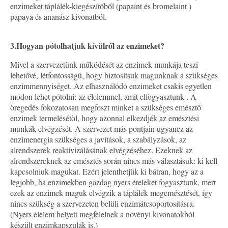
enzimeket táplálék-kiegészítőből (papaint és bromelaint )
papaya és ananász kivonatból.
3.
Hogyan pótolhatjuk kívülről az enzimeket?
Mivel a szervezetünk működését az enzimek munkája teszi
lehetővé, létfontosságú, hogy biztosítsuk magunknak a szükséges
enzimmennyiséget. Az elhasználódó enzimeket csakis egyetlen
módon lehet pótolni: az élelemmel, amit elfogyasztunk . A
öregedés fokozatosan megfoszt minket a szükséges emésztő
enzimek termelésétöl, hogy azonnal elkezdjék az emésztési
munkák elvégzését. A szervezet más pontjain ugyanez az
enzimenergia szükséges a javítások, a szabályzások, az
alrendszerek reaktivizálásának elvégzéséhez. Ezeknek az
alrendszereknek az emésztés során nincs más választásuk: ki kell
kapcsolniuk magukat. Ezért jelenthetjük ki bátran, hogy az a
legjobb, ha enzimekben gazdag nyers ételeket fogyasztunk, mert
ezek az enzimek maguk elvégzik a táplálék megemésztését, így
nincs szükség a szervezeten belüli enzimátcsoportosításra.
(Nyers élelem helyett megfelelnek a növényi kivonatokból
készült enzimkapszulák is.)