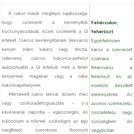
A cukor másik meglepő sajátossága,
hogy csökkenti a keményítők
Fehércukor,
kocsonyásodását, ezzel csökkenti a GI
fehérliszt
értékét. Cukros keményítőknek (lekváros
Egyértelműen
kenyér, édes kalács vagy tészta,
káros a szervezet
sütemény, cukros kukorica-pehely)
számára a
alacsonyabb a GI értékük, mint a fehér
fehércukor, a
kenyérnek magában vagy a natúr
fehérliszt és az
kukoricapehelynek.
ezekből készített
Mérsékelt cukor, lekvár, dzsem, méz
élelmiszerek. Az
vagy csokoládéfogyasztás – 2-3
azonos szerkezetű,
kávéskanál naponta – egészséges, és
összetételű, nagy
különösen a nőknek szükséges az agy
sűrűségben és
megfelelő szerotonin (hormon)
vegytisztán