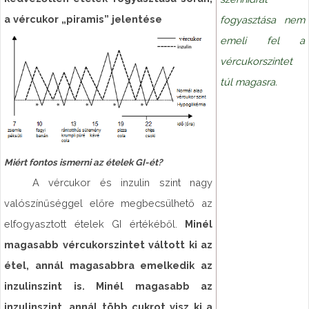
a vércukor „piramis” jelentése
fogyasztása nem
emeli fel a
vércukorszintet
túl magasra.
Miért fontos ismerni az ételek GI-ét?
A vércukor és inzulin szint nagy
valószínűséggel előre megbecsülhető az
elfogyasztott ételek GI értékéből.
Minél
magasabb vércukorszintet váltott ki az
étel, annál magasabbra emelkedik az
inzulinszint is. Minél magasabb az
inzulinszint, annál több cukrot visz ki a