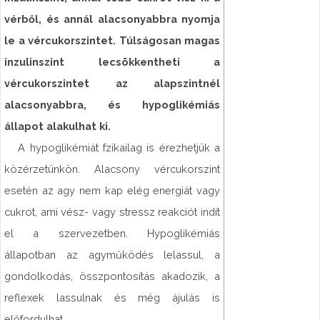
vérből, és annál alacsonyabbra nyomja
le a vércukorszintet. Túlságosan magas
inzulinszint lecsökkentheti a
vércukorszintet az alapszintnél
alacsonyabbra, és hypoglikémiás
állapot alakulhat ki.
A hypoglikémiát fzikailag is érezhetjük a
közérzetünkön. Alacsony vércukorszint
esetén az agy nem kap elég energiát vagy
cukrot, ami vész- vagy stressz reakciót indít
el a szervezetben. Hypoglikémiás
állapotban az agyműködés lelassul, a
gondolkodás, összpontosítás akadozik, a
reflexek lassulnak és még ájulás is
előfordulhat.