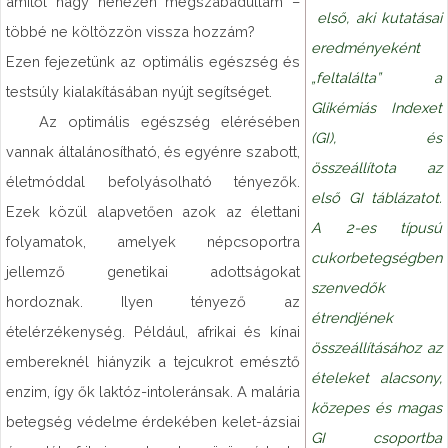
amitől nagy nehezen megszabadultam –
első, aki kutatásai
többé ne költözzön vissza hozzám?
eredményeként
Ezen fejezetünk az optimális egészség és
„feltalálta” a
testsúly kialakításában nyújt segítséget.
Glikémiás Indexet
Az optimális egészség elérésében
(GI), és
vannak általánosítható, és egyénre szabott,
összeállítota az
életmóddal befolyásolható tényezők.
első GI táblázatot.
Ezek közül alapvetően azok az élettani
A 2-es típusú
folyamatok, amelyek népcsoportra
cukorbetegségben
jellemző genetikai adottságokat
szenvedők
hordoznak. Ilyen tényező az
étrendjének
ételérzékenység. Például, afrikai és kínai
összeállításához az
embereknél hiányzik a tejcukrot emésztő
ételeket alacsony,
enzim, így ők laktóz-intoleránsak. A malária
közepes és magas
betegség védelme érdekében kelet-ázsiai
GI csoportba