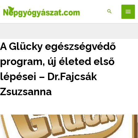
Skip
to
Főm
content
A Glücky egészségvédő
program, új életed első
lépései – Dr.Fajcsák
Zsuzsanna