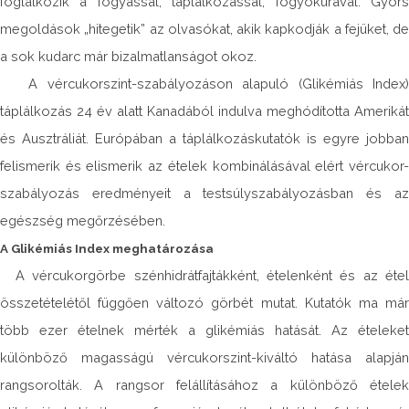
foglalkozik a fogyással, táplálkozással, fogyókúrával. Gyors
megoldások „hitegetik” az olvasókat, akik kapkodják a fejüket, de
a sok kudarc már bizalmatlanságot okoz.
A vércukorszint-szabályozáson alapuló (Glikémiás Index)
táplálkozás 24 év alatt Kanadából indulva meghódította Amerikát
és Ausztráliát. Európában a táplálkozáskutatók is egyre jobban
felismerik és elismerik az ételek kombinálásával elért vércukor-
szabályozás eredményeit a testsúlyszabályozásban és az
egészség megőrzésében.
A Glikémiás Index meghatározása
A vércukorgörbe szénhidrátfajtákként, ételenként és az étel
összetételétől függően változó görbét mutat. Kutatók ma már
több ezer ételnek mérték a glikémiás hatását. Az ételeket
különböző magasságú vércukorszint-kiváltó hatása alapján
rangsorolták. A rangsor felállításához a különböző ételek