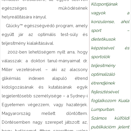
Központjának
egészséges működésének
vagyok a
helyreállítására irányul.
konzulense, ahol
Glücky™ egészségvédő program, amely
sport –
együtt jár az optimális test-súly és
dietetikusok
teljesítmény kialakításával.
képzésével és
2002-ben lehetőségem nyílt arra, hogy
sportolók
válasszak: a doktori tanul-mányaimat dr.
teljesítmény
Miller vezetésével – aki az alacsony
optimalizáló
glikémiás indexen alapuló étrend
étrendjének
kidolgozásának és kutatásának egyik
fejlesztésével
legjelentősebb személyisége – a Sydney-i
foglalkozom Kuala
Egyetemen végezzem, vagy hazatérjek.
Lumpurban.
Magyarország mellett döntöttem.
Számos külföldi
Döntésemben nagy szerepet játszott az,
publikációm jelent
hogy tudásomat itthon szerettem volna