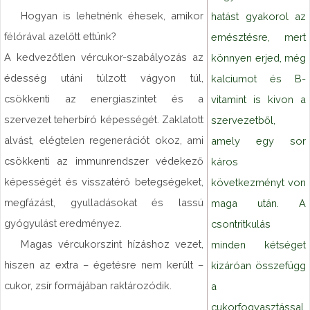
Hogyan is lehetnénk éhesek, amikor
hatást gyakorol az
félórával azelőtt ettünk?
emésztésre, mert
A kedvezőtlen vércukor-szabályozás az
könnyen erjed, még
édesség utáni túlzott vágyon túl,
kalciumot és B-
csökkenti az energiaszintet és a
vitamint is kivon a
szervezet teherbíró képességét. Zaklatott
szervezetből,
alvást, elégtelen regenerációt okoz, ami
amely egy sor
csökkenti az immunrendszer védekező
káros
képességét és visszatérő betegségeket,
következményt von
megfázást, gyulladásokat és lassú
maga után. A
gyógyulást eredményez.
csontritkulás
Magas vércukorszint hízáshoz vezet,
minden kétséget
hiszen az extra – égetésre nem került –
kizáróan összefügg
cukor, zsír formájában raktározódik.
a
cukorfogyasztással,