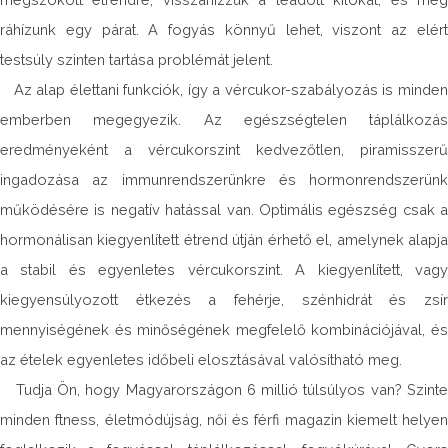
ráhízunk egy párat. A fogyás könnyű lehet, viszont az elért
testsúly szinten tartása problémát jelent.
Az alap élettani funkciók, így a vércukor-szabályozás is minden
emberben megegyezik. Az egészségtelen táplálkozás
eredményeként a vércukorszint kedvezőtlen, piramisszerű
ingadozása az immunrendszerünkre és hormonrendszerünk
működésére is negatív hatással van. Optimális egészség csak a
hormonálisan kiegyenlített étrend útján érhető el, amelynek alapja
a stabil és egyenletes vércukorszint. A kiegyenlített, vagy
kiegyensúlyozott étkezés a fehérje, szénhidrát és zsír
mennyiségének és minőségének megfelelő kombinációjával, és
az ételek egyenletes időbeli elosztásával valósítható meg.
Tudja Ön, hogy Magyarországon 6 millió túlsúlyos van? Szinte
minden ftness, életmódújság, női és férfi magazin kiemelt helyen