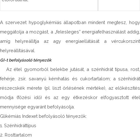
A szervezet hypoglykémiás állapotban mindent megtesz, hogy
meggátolja a mozgást, a „felesleges” energiafelhasználást addig,
amíg helyreállítja az agy energiaellátását a vércukorszint
helyreállításával.
GI-t befolyásoló tényezők
Az étel gyomorból belekbe jutását, a szénhidrát típusa, rost,
fehérje, zsír, savanyú kémhatás és cukortartalom; a szénhidrát
részecskék mérete (pl. liszt őrlésének mértéke), az előkészítés
módja (főzési idő) és az egy étkezéskor elfogyasztott étel
mennyisége egyaránt befolyásolja.
Glikémiás Indexet befolyásoló tényezők:
1. Szénhidráttípus
2. Rosttartalom