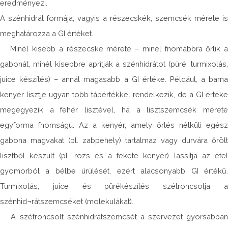
eredményezi.
A szénhidrát formája, vagyis a részecskék, szemcsék mérete is
meghatározza a GI értéket.
Minél kisebb a részecske mérete – minél fnomabbra őrlik a
gabonát, minél kisebbre aprítják a szénhidrátot (püré, turmixolás,
juice készítés) – annál magasabb a GI értéke. Például, a barna
kenyér lisztje ugyan több tápértékkel rendelkezik, de a GI értéke
megegyezik a fehér lisztével, ha a lisztszemcsék mérete
egyforma fnomságú. Az a kenyér, amely őrlés nélküli egész
gabona magvakat (pl. zabpehely) tartalmaz vagy durvára őrölt
lisztből készült (pl. rozs és a fekete kenyér) lassítja az étel
gyomorból a bélbe ürülését, ezért alacsonyabb GI értékű.
Turmixolás, juice és pürékészítés szétroncsolja a
szénhid¬rátszemcséket (molekulákat).
A szétroncsolt szénhidrátszemcsét a szervezet gyorsabban