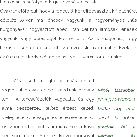
tudatosan is befolyásolhatjuk, szabályozhatjuk.
Gyakran előfordul, hogy a reggel 8-kor elfogyasztott kifi ellenére,
délelőtt 10-kor már éhesek vagyunk; a hagyományos „hús
burgonyával” fogyasztott ebéd után délután álmosak, éhesek
vagyunk, vagy édességet kell ennünk. Az is megeshet, hogy
farkaséhesen ébredtünk fel az előző esti lakoma után. Ezeknek
az ételeknek kedvezőtlen hatása volt a vércukorszintünkre.
Más esetben sajtos-gombás omlett
reggeli után csak délben kezdtünk éhesek
Minél lassabban
lenni. A lencsefőzelék vagdalttal és egy
jut a gyomorból a
alma desszerttel, telített érzést keltett,
bélbe egy étel,
kielégítette az étvágyat és lehetővé tette az
annál lassabban
összpontosítást délutáni munkához a kávé
szívódik fel a
segítsége nélkül. A grillcsirke zöldborsóval
vérben, és