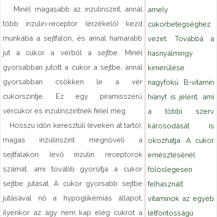
Minél magasabb az inzulinszint, annál
amely
több inzulin-receptor (érzékelő) kezd
cukorbetegséghez
munkába a sejtfalon, és annál hamarabb
vezet. Továbbá a
jut a cukor a vérből a sejtbe. Minél
hasnyálmirigy
gyorsabban jutott a cukor a sejtbe, annál
kimerülése
gyorsabban csökken le a vér
nagyfokú B-vitamin
cukorszintje. Ez egy piramisszerű
hiányt is jelent, ami
vércukor és inzulinszintnek felel meg.
a többi szerv
Hosszú időn keresztüli (éveken át tartó),
károsodását is
magas inzulinszint megnöveli a
okozhatja. A cukor
sejtfalakon levő inzulin receptorok
emésztésénél
számát, ami tovább gyorsítja a cukor
fölöslegesen
sejtbe jutását. A cukor gyorsabb sejtbe
felhasznált
jutásával nő a hypoglikémiás állapot,
vitaminok az egyéb
ilyenkor az agy nem kap elég cukrot a
létfontosságú