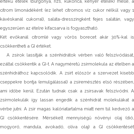
értékű ételek (burgonya, rizs, kukorica, kenyér ételek) mellé, a
citrom limonádéként (ez lehet citromos víz cukor nélkül vagy 1
kávéskanál cukorral), saláta-dresszingként fejes salátán, vagy
egyszerűen az ételre kifacsarva is fogyasztható.
Két evőkanál citromlé vagy vörös borecet akár 30%-kal is
csökkentheti a GI értéket.
A zsírok lassítják a szénhidrátok vérben való felszívódását,
ezáltal csökkentik a GI-t. A nagyméretű zsírmolekula az ételben a
szénhidráthoz kapcsolódik. A zsírt először a szervezet kisebb
cseppekre bontja (emulgálással) a zsíremésztés első részében,
ami időbe kerül. Ezután tudnak csak a zsírsavak felszívódni. A
zsírmolekulák így lassan engedik a szénhidrát molekulákat a
vérbe jutni. A zsír magas kalóriatartalma miatt nem túl kedvező a
GI csökkentésére. Mérsékelt mennyiségű növényi olaj (dió,
mogyoró, mandula, avokadó, olíva olaj) a GI csökkentését