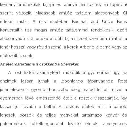
keményítőmolekulák fajtája és aránya (amilóz és amilopectin)
szerint változik. Magasabb amilóz tartalom alacsonyabb GI
értéket mutat. A rizs esetében Basmati and Uncle Bens
konvertált™ rizs magas amilóz tartalommal rendelkezik, ezért
alacsonyabb a GI értéke a többi fajta rizzsel szemben, mint pl. a
fehér hosszú vagy rövid szemű, a kerek Arborio, a barna vagy az
előfőzött rizsnek.
Az étel rostartalma is csökkenti a GI értéket.
A rost fizikai akadályként működik a gyomorban, így az
enzimek lassan jutnak a lebontandó tápanyaghoz. Rost
jelenlétében a gyomor hosszabb ideig marad telített, mivel a
gyomorban lévő emésztendő ételt a rostok visszatartják, így
lassan jut tovább a bélbe. A rostdús ételek, mint a babok,
lencsék, borsók és teljes magvakat tartalmazó kenyér és
péktermékek telítettségérzetet kiváltó ételek, amelyeknek