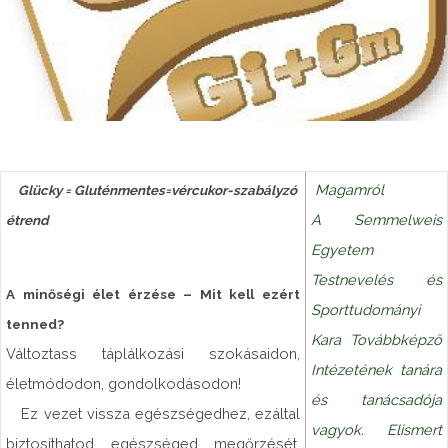
Magamról
Glücky = Gluténmentes=vércukor-szabályzó
A Semmelweis
étrend
Egyetem
Testnevelés és
A minőségi élet érzése – Mit kell ezért
Sporttudományi
tenned?
Kara Továbbképző
Változtass táplálkozási szokásaidon,
Intézetének tanára
életmódodon, gondolkodásodon!
és tanácsadója
Ez vezet vissza egészségedhez, ezáltal
vagyok. Elismert
biztosíthatod egészséged megőrzését.