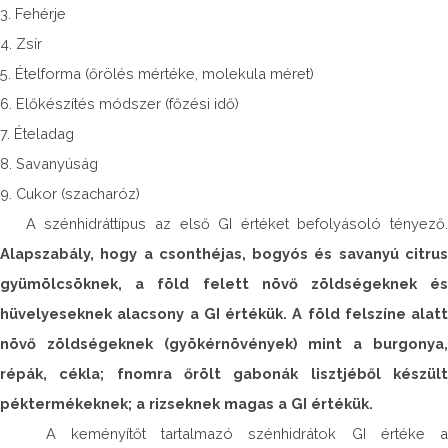
3. Fehérje
4. Zsír
5. Ételforma (őrölés mértéke, molekula méret)
6. Előkészítés módszer (főzési idő)
7. Ételadag
8. Savanyúság
9. Cukor (szacharóz)
A szénhidráttípus az első GI értéket befolyásoló tényező.
Alapszabály, hogy a csonthéjas, bogyós és savanyú citrus
gyümölcsöknek, a föld felett növő zöldségeknek és
hüvelyeseknek alacsony a GI értékük. A föld felszíne alatt
növő zöldségeknek (gyökérnövények) mint a burgonya,
répák, cékla; fnomra őrölt gabonák lisztjéből készült
péktermékeknek; a rizseknek magas a GI értékük.
A keményítőt tartalmazó szénhidrátok GI értéke a