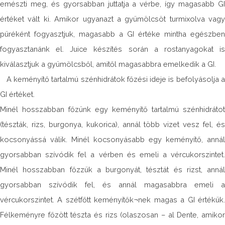
emészti meg, és gyorsabban juttatja a vérbe, így magasabb GI
értéket vált ki. Amikor ugyanazt a gyümölcsöt turmixolva vagy
püréként fogyasztjuk, magasabb a GI értéke mintha egészben
fogyasztanánk el. Juice készítés során a rostanyagokat is
kiválasztjuk a gyümölcsből, amitől magasabbra emelkedik a GI.
A keményítő tartalmú szénhidrátok főzési ideje is befolyásolja a
GI értéket.
Minél hosszabban főzünk egy keményítő tartalmú szénhidrátot
(tészták, rizs, burgonya, kukorica), annál több vizet vesz fel, és
kocsonyássá válik. Minél kocsonyásabb egy keményítő, annál
gyorsabban szívódik fel a vérben és emeli a vércukorszintet.
Minél hosszabban főzzük a burgonyát, tésztát és rizst, annál
gyorsabban szívódik fel, és annál magasabbra emeli a
vércukorszintet. A szétfőtt keményítők¬nek magas a GI értékük.
Félkeményre főzött tészta és rizs (olaszosan – al Dente, amikor