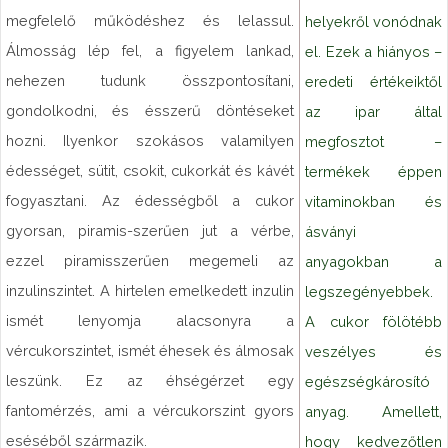
megfelelő működéshez és lelassul.
helyekről vonódnak
Álmosság lép fel, a figyelem lankad,
el. Ezek a hiányos –
nehezen tudunk összpontosítani,
eredeti értékeiktől
gondolkodni, és ésszerű döntéseket
az ipar által
hozni. Ilyenkor szokásos valamilyen
megfosztot –
édességet, sütit, csokit, cukorkát és kávét
termékek éppen
fogyasztani. Az édességből a cukor
vitaminokban és
gyorsan, piramis-szerűen jut a vérbe,
ásványi
ezzel piramisszerűen megemeli az
anyagokban a
inzulinszintet. A hirtelen emelkedett inzulin
legszegényebbek.
ismét lenyomja alacsonyra a
A cukor fölötébb
vércukorszintet, ismét éhesek és álmosak
veszélyes és
leszünk. Ez az éhségérzet egy
egészségkárosító
fantomérzés, ami a vércukorszint gyors
anyag. Amellett,
eséséből származik.
hogy kedvezőtlen