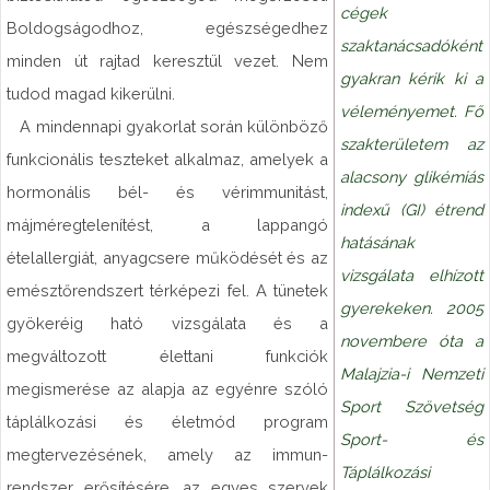
cégek
Boldogságodhoz, egészségedhez
szaktanácsadóként
minden út rajtad keresztül vezet. Nem
gyakran kérik ki a
tudod magad kikerülni.
véleményemet. Fő
A mindennapi gyakorlat során különböző
szakterületem az
funkcionális teszteket alkalmaz, amelyek a
alacsony glikémiás
hormonális bél- és vérimmunitást,
indexű (GI) étrend
májméregtelenítést, a lappangó
hatásának
ételallergiát, anyagcsere működését és az
vizsgálata elhízott
emésztőrendszert térképezi fel. A tünetek
gyerekeken. 2005
gyökeréig ható vizsgálata és a
novembere óta a
megváltozott élettani funkciók
Malajzia-i Nemzeti
megismerése az alapja az egyénre szóló
Sport Szövetség
táplálkozási és életmód program
Sport- és
megtervezésének, amely az immun-
Táplálkozási
rendszer erősítésére, az egyes szervek