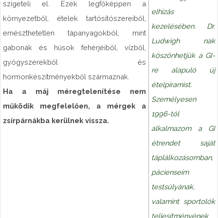
szigeteli el. Ezek legfőképpen a
elhízás
környezetből, ételek tartósítószereiből,
kezelésében. Dr.
emészthetetlen tápanyagokból, mint
Ludwigh nak
gabonák és húsok fehérjéiből, vízből,
köszönhetjük a GI-
gyógyszerekből és
re alapuló új
hormonkészítményekből származnak.
ételpiramist.
Ha a máj méregtelenítése nem
Személyesen
működik megfelelően, a mérgek a
1996-tól
zsírpárnákba kerülnek vissza.
alkalmazom a GI
étrendet saját
táplálkozásomban,
pácienseim
testsúlyának,
valamint sportolók
teljesítményének