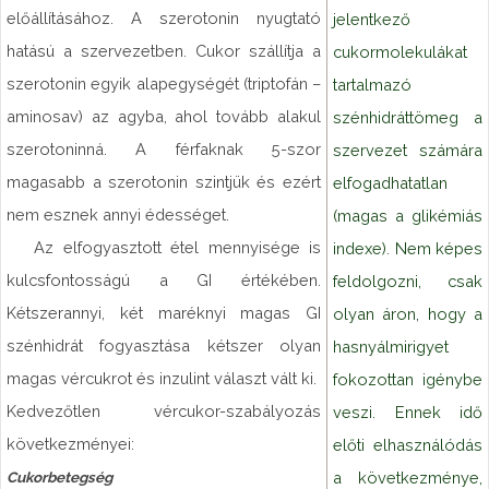
előállításához. A szerotonin nyugtató
jelentkező
hatású a szervezetben. Cukor szállítja a
cukormolekulákat
szerotonin egyik alapegységét (triptofán –
tartalmazó
aminosav) az agyba, ahol tovább alakul
szénhidráttömeg a
szerotoninná. A férfaknak 5-szor
szervezet számára
magasabb a szerotonin szintjük és ezért
elfogadhatatlan
nem esznek annyi édességet.
(magas a glikémiás
Az elfogyasztott étel mennyisége is
indexe). Nem képes
kulcsfontosságú a GI értékében.
feldolgozni, csak
Kétszerannyi, két maréknyi magas GI
olyan áron, hogy a
szénhidrát fogyasztása kétszer olyan
hasnyálmirigyet
magas vércukrot és inzulint választ vált ki.
fokozottan igénybe
Kedvezőtlen vércukor-szabályozás
veszi. Ennek idő
következményei:
előti elhasználódás
a következménye,
Cukorbetegség