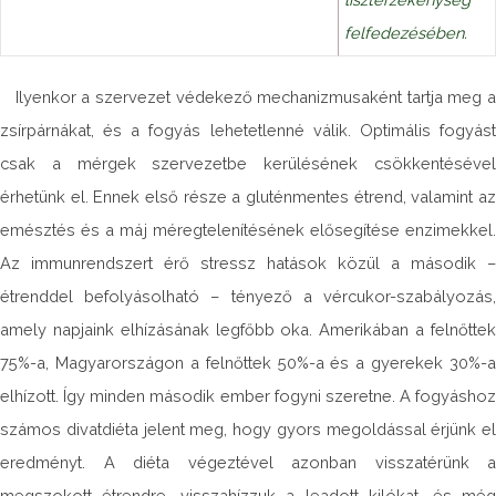
felfedezésében.
Ilyenkor a szervezet védekező mechanizmusaként tartja meg 
zsírpárnákat, és a fogyás lehetetlenné válik. Optimális fogyást
csak a mérgek szervezetbe kerülésének csökkentésével
érhetünk el. Ennek első része a gluténmentes étrend, valamint az
emésztés és a máj méregtelenítésének elősegítése enzimekkel.
Az immunrendszert érő stressz hatások közül a második –
étrenddel befolyásolható – tényező a vércukor-szabályozás,
amely napjaink elhízásának legfőbb oka. Amerikában a felnőttek
75%-a, Magyarországon a felnőttek 50%-a és a gyerekek 30%-a
elhízott. Így minden második ember fogyni szeretne. A fogyáshoz
számos divatdiéta jelent meg, hogy gyors megoldással érjünk el
eredményt. A diéta végeztével azonban visszatérünk a
megszokott étrendre, visszahízzuk a leadott kilókat, és még