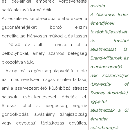
és dél-afrikai emberek vörösvérteste
osztota.
sarló-alakúvá formálódik.
A Glikémiás Index
Az észak- és kelet-európai emberekben a
étrendjének
gabonafehérjéket bontó enzim
továbbfejlesztését
genetikailag hiányosan működik, és lassan
és további
– 20-40 év alatt – roncsolja el a
alkalmazását Dr.
bélbolyhokat, amely számos betegség
Brand-Millernek és
okozójává válik.
munkacsoportjá-
Az optimális egészség alapvető feltétele
nak köszönhetjük
az immunrendszer magas szinten tartása,
(University of
ami a szervezetet érő különböző stressz
Sydney, Ausztrália).
hatások csök-kentésével érhetők el.
1994-től
Stressz lehet az idegesség, negatív
alkalmazzák a GI
gondolkodás, alváshiány, túlhajszoltság
étrendet
vagy egyoldalú táplálkozás együttes,
cukorbetegek