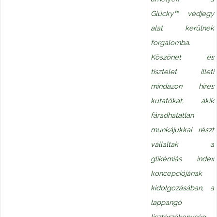
Glücky™ védjegy
alat kerülnek
forgalomba.
Köszönet és
tisztelet illeti
mindazon híres
kutatókat, akik
fáradhatatlan
munkájukkal részt
vállaltak a
glikémiás index
koncepciójának
kidolgozásában, a
lappangó
lisztérzékenység