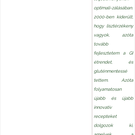
optimali-zálásában.
2000-ben kiderült,
hogy lisztérzékeny
vagyok, azóta
tovább
fejlesztetem a GI
étrendet, és
gluténmentessé
tettem. Azóta
folyamatosan
újabb és újabb
innovatív
recepteket
dolgozok ki,
amelyek a