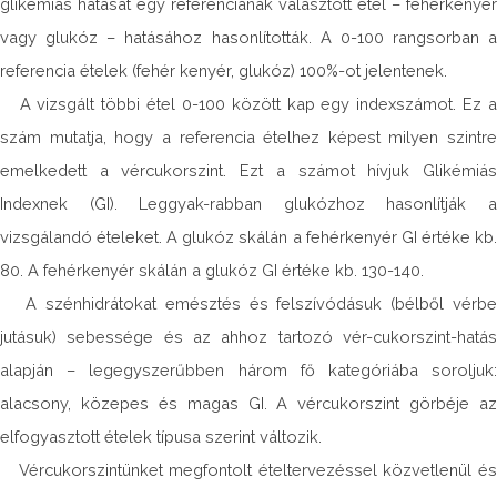
glikémiás hatását egy referenciának választott étel – fehérkenyér
vagy glukóz – hatásához hasonlították. A 0-100 rangsorban a
referencia ételek (fehér kenyér, glukóz) 100%-ot jelentenek.
A vizsgált többi étel 0-100 között kap egy indexszámot. Ez a
szám mutatja, hogy a referencia ételhez képest milyen szintre
emelkedett a vércukorszint. Ezt a számot hívjuk Glikémiás
Indexnek (GI). Leggyak-rabban glukózhoz hasonlítják a
vizsgálandó ételeket. A glukóz skálán a fehérkenyér GI értéke kb.
80. A fehérkenyér skálán a glukóz GI értéke kb. 130-140.
A szénhidrátokat emésztés és felszívódásuk (bélből vérbe
jutásuk) sebessége és az ahhoz tartozó vér-cukorszint-hatás
alapján – legegyszerűbben három fő kategóriába soroljuk:
alacsony, közepes és magas GI. A vércukorszint görbéje az
elfogyasztott ételek típusa szerint változik.
Vércukorszintünket megfontolt ételtervezéssel közvetlenül és