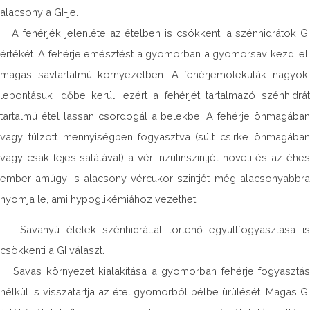
alacsony a GI-je.
A fehérjék jelenléte az ételben is csökkenti a szénhidrátok GI
értékét. A fehérje emésztést a gyomorban a gyomorsav kezdi el,
magas savtartalmú környezetben. A fehérjemolekulák nagyok,
lebontásuk időbe kerül, ezért a fehérjét tartalmazó szénhidrát
tartalmú étel lassan csordogál a belekbe. A fehérje önmagában
vagy túlzott mennyiségben fogyasztva (sült csirke önmagában
vagy csak fejes salátával) a vér inzulinszintjét növeli és az éhes
ember amúgy is alacsony vércukor szintjét még alacsonyabbra
nyomja le, ami hypoglikémiához vezethet.
Savanyú ételek szénhidráttal történő együttfogyasztása is
csökkenti a GI választ.
Savas környezet kialakítása a gyomorban fehérje fogyasztás
nélkül is visszatartja az étel gyomorból bélbe ürülését. Magas GI