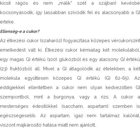
kicsit rágós és nem „málik” szét a szájban) kevésbé
kocsonyásodik, így lassabban szívódik fel és alacsonyabb a GI
értéke.
Ellenség-e a cukor?
Az étkezési cukor (szaharóz) fogyasztása közepes vércukorszint
emelkedést vált ki. Étkezési cukor kémiailag két molekulából,
egy magas GI értékű (100) glukózból és egy alacsony GI értékű
(23) fruktózból áll. Mivel a GI átlagolódik az ételekben, a két
molekula együttesen közepes GI értékű (GI 62-65). Az
eddigiekkel ellentétben a cukor nem olyan kedvezőtlen GI
szempontból, mint a burgonya, vagy a rizs. A cukor a
mesterséges édesítőkkel (saccharin, aspartam) szemben is
egészségesebb. Az aspartam, igaz nem tartalmaz kalóriát,
viszont májkárosító hatása miatt nem ajánlott.