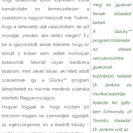
meg és gyakran
kamatoztatni és természetesen a
hívnak előadást
családom is nagyon hiányzott már. Tudom,
tartani.
hogy a nehezebb utat választottam, de azt
A Glücky™
mondják „minden, ami nehéz megéri”. Ez
program története
be is igazolódott, annak ellenére, hogy az
Az ételek
elmúlt 2 évben nem vették komolyan
vércukorszintre
tudásomat. Sikerült olyan barátokra
gyakorolt,
találnom, mint Jakab István, aki hitelt adott
különböző hatását
szavaimnak így a Glücky™ program
Dr. Jenkins és
létrejöhetett és ma már mindenki számára
munkacsoportja
elérhető Magyarországon.
fedezte fel 1981-
Hogyan fogyjak le, hogy közben jól
ben (University of
érezzem magam, ne szenvedjek, ügyeljek
Toronto, Kanada).
az egészségemre, és a leadott túlsúly –
Dr. Jenkins volt az