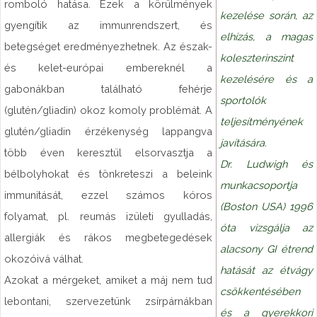
romboló hatása. Ezek a körülmények
kezelése során, az
gyengítik az immunrendszert, és
elhízás, a magas
betegséget eredményezhetnek. Az észak-
koleszterinszint
és kelet-európai embereknél a
kezelésére és a
gabonákban található fehérje
sportolók
(glutén/gliadin) okoz komoly problémát. A
teljesítményének
glutén/gliadin érzékenység lappangva
javítására.
több éven keresztül elsorvasztja a
Dr. Ludwigh és
bélbolyhokat és tönkreteszi a beleink
munkacsoportja
immunitását, ezzel számos kóros
(Boston USA) 1996
folyamat, pl. reumás izületi gyulladás,
óta vizsgálja az
allergiák és rákos megbetegedések
alacsony GI étrend
okozóivá válhat.
hatását az étvágy
Azokat a mérgeket, amiket a máj nem tud
csökkentésében
lebontani, szervezetünk zsírpárnákban
és a gyerekkori