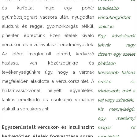
és karfollal, majd egy pohár
lankásabb
gyümölcsjoghurt vacsora után, nyugodtan
vércukorgörbét
aludtunk és reggel gyomorkorgás nélkül,
alakít ki.
pihenten ébredtünk. Ezen ételek kiváló
Egy kávéskanál
vércukor és inzulinválaszt eredményeztek.
lekvár vagy
Az előre megfontolt étrend, kedvező
dzsem egy szelet
hatással van közérzetünkre és
pirítóson
tevékenységünkre úgy, hogy a vártnak
kevesebb kalória
megfelelően alakította a vércukorszintet. A
értékű és
hullámvasút-vonal helyett, egyenletes,
ízletesebb, mint a
lankás emelkedő és csökkenő vonalban
vaj vagy zsiradék.
alakult a vércukorszint.
Kis mennyiségű,
egy maréknyi
Egyszerűsített vércukor- és inzulinszint
magas GI
kedvezőtlen ételek fogyasztása során,
szénhidrát